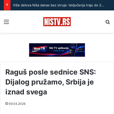
Više delova Niša danas bez struje: Isključenja traju do 20 časova
Menu
Pr
Raguš posle sednice SNS:
Dijalog pružamo, Srbija je
iznad svega
09.04.2026