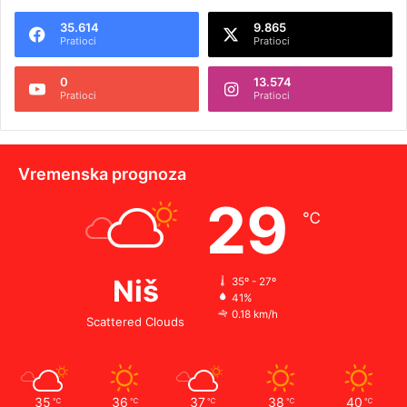
35.614
9.865
Pratioci
Pratioci
0
13.574
Pratioci
Pratioci
Vremenska prognoza
29
℃
Niš
35º - 27º
41%
0.18 km/h
Scattered Clouds
35
36
37
38
40
℃
℃
℃
℃
℃