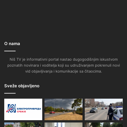
O nama
Niš TV je informativni portal nastao dugogodišnjim iskustvom
poznatih novinara i voditelja koji su udruživanjem pokrenuli novi
vid objavljivanja i komunikacije sa čitaocima.
Sveže objavljeno