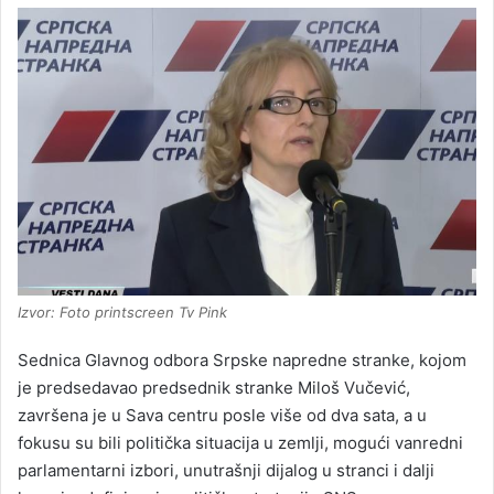
Izvor: Foto printscreen Tv Pink
Sednica Glavnog odbora Srpske napredne stranke, kojom
je predsedavao predsednik stranke Miloš Vučević,
završena je u Sava centru posle više od dva sata, a u
fokusu su bili politička situacija u zemlji, mogući vanredni
parlamentarni izbori, unutrašnji dijalog u stranci i dalji