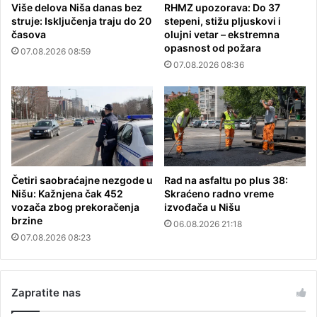
Više delova Niša danas bez
RHMZ upozorava: Do 37
struje: Isključenja traju do 20
stepeni, stižu pljuskovi i
časova
olujni vetar – ekstremna
opasnost od požara
07.08.2026 08:59
07.08.2026 08:36
Četiri saobraćajne nezgode u
Rad na asfaltu po plus 38:
Nišu: Kažnjena čak 452
Skraćeno radno vreme
vozača zbog prekoračenja
izvođača u Nišu
brzine
06.08.2026 21:18
07.08.2026 08:23
Zapratite nas