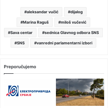
aleksandar vučić
dijalog
Marina Raguš
miloš vučević
Sava centar
sednica Glavnog odbora SNS
SNS
vanredni parlamentarni izbori
Preporučujemo