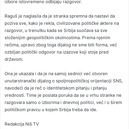
izbore istovremeno odbijaju razgovor.
Raguš je naglasila da je stranka spremna da nastavi da
poziva sve, kako je rekla, civilizovane političke aktere na
razgovor, u trenutku kada se Srbija suočava sa sve
složenijim geopolitičkim okolnostima. Prema njenim
rečima, upravo zbog toga dijalog ne sme biti forma, već
ozbiljan politički odgovor na izazove koji stoje pred
državom.
Ona je ukazala i da je na samoj sednici već otvoren
unutarstranački dijalog o spoljnopolitičkoj orijentaciji SNS,
navodeći da je reč o identitetskom pitanju i pitanju
vrednosti. Time je poslata poruka da se u vrhu stranke ne
razgovara samo o izborima i dnevnoj politici, već i o širem
političkom pravcu u kojem Srbija treba da ide.
Redakcija Niš TV