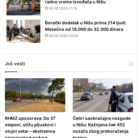
radno vreme izvođača u Nišu
06.08.2026 21:18
Borački dodatak u Nišu prima 214 ljudi:
Mesečno od 18.000 do 32.000 dinara
06.08.2026 20:59
Još vesti
RHMZ upozorava: Do 37
Četiri saobraćajne nezgode
stepeni, stižu pljuskovi i
u Nišu: Kažnjena čak 452
olujni vetar – ekstremna
vozača zbog prekoračenja
opasnost od požara
brzine