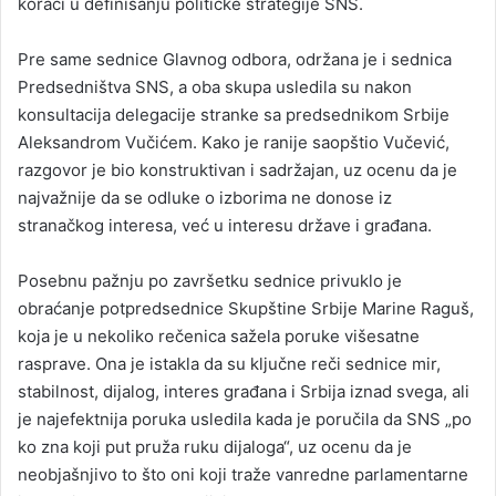
koraci u definisanju političke strategije SNS.
Pre same sednice Glavnog odbora, održana je i sednica
Predsedništva SNS, a oba skupa usledila su nakon
konsultacija delegacije stranke sa predsednikom Srbije
Aleksandrom Vučićem. Kako je ranije saopštio Vučević,
razgovor je bio konstruktivan i sadržajan, uz ocenu da je
najvažnije da se odluke o izborima ne donose iz
stranačkog interesa, već u interesu države i građana.
Posebnu pažnju po završetku sednice privuklo je
obraćanje potpredsednice Skupštine Srbije Marine Raguš,
koja je u nekoliko rečenica sažela poruke višesatne
rasprave. Ona je istakla da su ključne reči sednice mir,
stabilnost, dijalog, interes građana i Srbija iznad svega, ali
je najefektnija poruka usledila kada je poručila da SNS „po
ko zna koji put pruža ruku dijaloga“, uz ocenu da je
neobjašnjivo to što oni koji traže vanredne parlamentarne