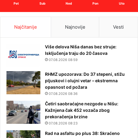
Pet
Sub
Ned
Pon
Uto
Najčitanije
Najnovije
Vesti
Više delova Niša danas bez struje:
Isključenja traju do 20 časova
07.08.2026 08:59
RHMZ upozorava: Do 37 stepeni, stižu
pljuskovi i olujni vetar – ekstremna
opasnost od požara
07.08.2026 08:36
Četiri saobraćajne nezgode u Nišu:
Kažnjena čak 452 vozača zbog
prekoračenja brzine
07.08.2026 08:23
Rad na asfaltu po plus 38: Skraćeno