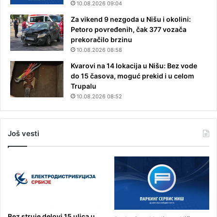
10.08.2026 09:04
Za vikend 9 nezgoda u Nišu i okolini:
Petoro povređenih, čak 377 vozača
prekoračilo brzinu
10.08.2026 08:58
Kvarovi na 14 lokacija u Nišu: Bez vode
do 15 časova, moguć prekid i u celom
Trupalu
10.08.2026 08:52
Još vesti
Bez struje delovi 15 ulica u