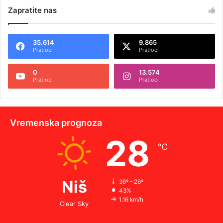
Zapratite nas
35.614
9.865
Pratioci
Pratioci
0
13.574
Pratioci
Pratioci
Vremenska prognoza
28
℃
Niš
36º - 26º
43%
1.16 km/h
Clear Sky