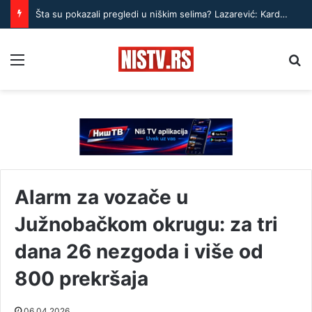
Šta su pokazali pregledi u niškim selima? Lazarević: Kardiovaskularni problemi su najčešći
Menu
Pr
Alarm za vozače u
Južnobačkom okrugu: za tri
dana 26 nezgoda i više od
800 prekršaja
06.04.2026