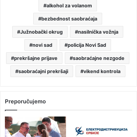
alkohol za volanom
bezbednost saobraćaja
Južnobački okrug
nasilnička vožnja
novi sad
policija Novi Sad
prekršajne prijave
saobraćajne nezgode
saobraćajni prekršaji
vikend kontrola
Preporučujemo