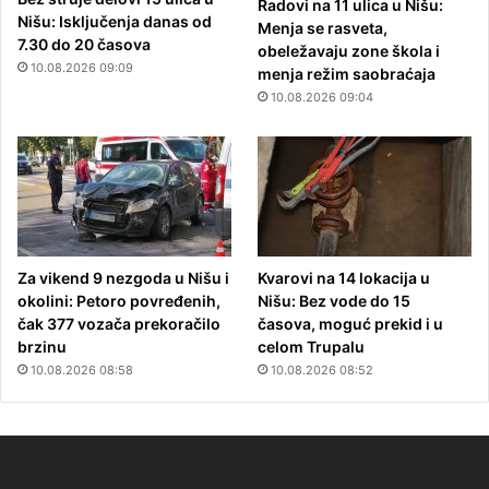
Radovi na 11 ulica u Nišu:
Nišu: Isključenja danas od
Menja se rasveta,
7.30 do 20 časova
obeležavaju zone škola i
10.08.2026 09:09
menja režim saobraćaja
10.08.2026 09:04
Za vikend 9 nezgoda u Nišu i
Kvarovi na 14 lokacija u
okolini: Petoro povređenih,
Nišu: Bez vode do 15
čak 377 vozača prekoračilo
časova, moguć prekid i u
brzinu
celom Trupalu
10.08.2026 08:58
10.08.2026 08:52