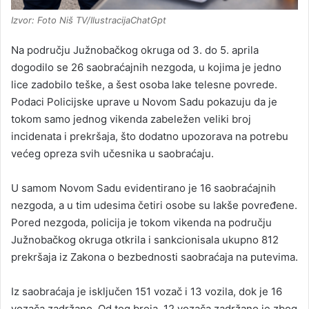
Izvor: Foto Niš TV/IlustracijaChatGpt
Na području Južnobačkog okruga od 3. do 5. aprila
dogodilo se 26 saobraćajnih nezgoda, u kojima je jedno
lice zadobilo teške, a šest osoba lake telesne povrede.
Podaci Policijske uprave u Novom Sadu pokazuju da je
tokom samo jednog vikenda zabeležen veliki broj
incidenata i prekršaja, što dodatno upozorava na potrebu
većeg opreza svih učesnika u saobraćaju.
U samom Novom Sadu evidentirano je 16 saobraćajnih
nezgoda, a u tim udesima četiri osobe su lakše povređene.
Pored nezgoda, policija je tokom vikenda na području
Južnobačkog okruga otkrila i sankcionisala ukupno 812
prekršaja iz Zakona o bezbednosti saobraćaja na putevima.
Iz saobraćaja je isključen 151 vozač i 13 vozila, dok je 16
vozača zadržano. Od tog broja, 12 vozača zadržano je zbog