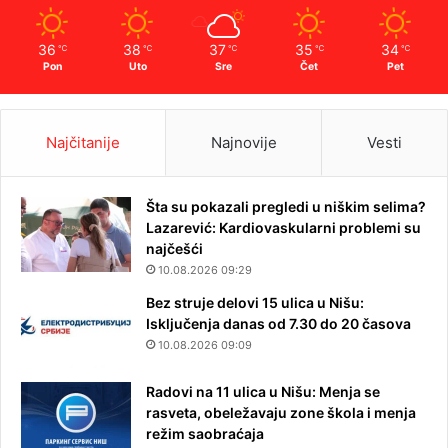
36
38
37
35
34
℃
℃
℃
℃
℃
Pon
Uto
Sre
Čet
Pet
Najčitanije
Najnovije
Vesti
Šta su pokazali pregledi u niškim selima?
Lazarević: Kardiovaskularni problemi su
najčešći
10.08.2026 09:29
Bez struje delovi 15 ulica u Nišu:
Isključenja danas od 7.30 do 20 časova
10.08.2026 09:09
Radovi na 11 ulica u Nišu: Menja se
rasveta, obeležavaju zone škola i menja
režim saobraćaja