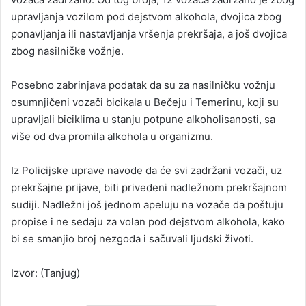
upravljanja vozilom pod dejstvom alkohola, dvojica zbog
ponavljanja ili nastavljanja vršenja prekršaja, a još dvojica
zbog nasilničke vožnje.
Posebno zabrinjava podatak da su za nasilničku vožnju
osumnjičeni vozači bicikala u Bečeju i Temerinu, koji su
upravljali biciklima u stanju potpune alkoholisanosti, sa
više od dva promila alkohola u organizmu.
Iz Policijske uprave navode da će svi zadržani vozači, uz
prekršajne prijave, biti privedeni nadležnom prekršajnom
sudiji. Nadležni još jednom apeluju na vozače da poštuju
propise i ne sedaju za volan pod dejstvom alkohola, kako
bi se smanjio broj nezgoda i sačuvali ljudski životi.
Izvor: (Tanjug)