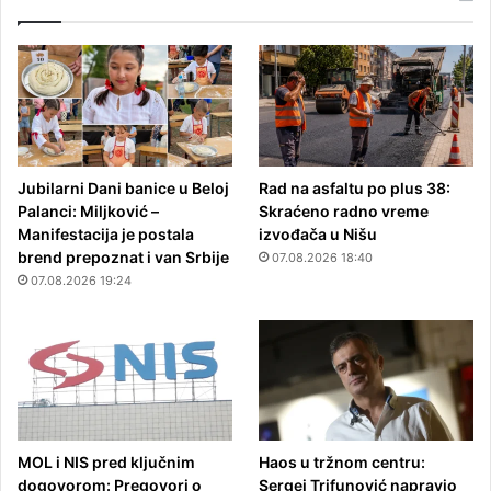
Jubilarni Dani banice u Beloj
Rad na asfaltu po plus 38:
Palanci: Miljković –
Skraćeno radno vreme
Manifestacija je postala
izvođača u Nišu
brend prepoznat i van Srbije
07.08.2026 18:40
07.08.2026 19:24
MOL i NIS pred ključnim
Haos u tržnom centru:
dogovorom: Pregovori o
Sergej Trifunović napravio