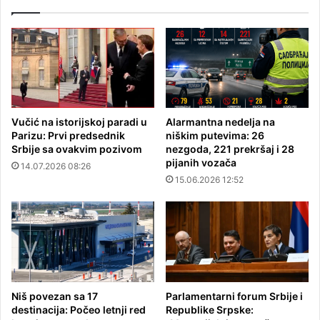
Vučić na istorijskoj paradi u
Alarmantna nedelja na
Parizu: Prvi predsednik
niškim putevima: 26
Srbije sa ovakvim pozivom
nezgoda, 221 prekršaj i 28
pijanih vozača
14.07.2026 08:26
15.06.2026 12:52
Niš povezan sa 17
Parlamentarni forum Srbije i
destinacija: Počeo letnji red
Republike Srpske: