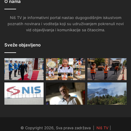
O nama
Niš TV je informativni portal nastao dugogodišnjim iskustvom
poznatih novinara i voditelja koji su udruživanjem pokrenuli novi
vid objavljivanja i komunikacije sa čitaocima.
Sveže objavljeno
© Copyright 2026, Sva prava zadržava |
Niš TV
|