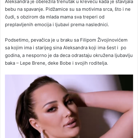
Aleksandra je obeležila trenutak u krevecu kada je stavljala
bebu na spavanje. Pidžamice su sa motivima srca, što i ne
čudi, s obzirom da mlada mama sva treperi od
preplavljenih emocija i ljubavi prema naslednici.
Podsetimo, pevačica je u braku sa Filipom Živojinovićem
sa kojim ima i starijeg sina Aleksandra koji ima šest i po
godina, a nesporno je da deca odrastaju okružena ljubavlju
baka – Lepe Brene, deke Bobe i svojih roditelja.