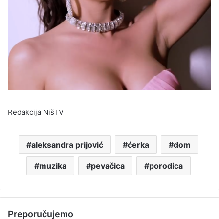
Redakcija NišTV
aleksandra prijović
ćerka
dom
muzika
pevačica
porodica
Preporučujemo