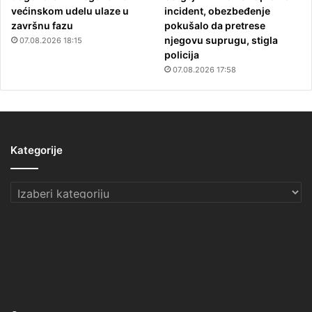
većinskom udelu ulaze u
incident, obezbeđenje
završnu fazu
pokušalo da pretrese
njegovu suprugu, stigla
07.08.2026 18:15
policija
07.08.2026 17:58
Kategorije
Kategorije