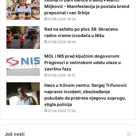
Miljković – Manifestacija je postala brend
prepoznat i van Srbije
07.08.2026 19:24
Rad na asfaltu po plus 38: Skraćeno
radno vreme izvođača u Nišu
07.08.2026 18:40
MOL i NIS pred ključnim dogovorom:
Pregovori o većinskom udelu ulaze u
završnu fazu
07.08.2026 18:15
Haos u tržnom centru: Sergej Trifunović
napravio incident, obezbeđenje
pokušalo da pretrese njegovu suprugu,
stigla policija
07.08.2026 17:58
Još vesti