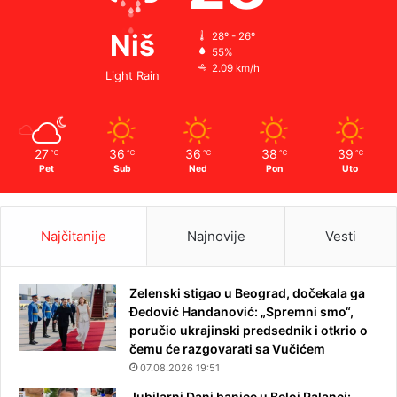
Niš
28º - 26º
55%
2.09 km/h
Light Rain
27
36
36
38
39
℃
℃
℃
℃
℃
Pet
Sub
Ned
Pon
Uto
Najčitanije
Najnovije
Vesti
Zelenski stigao u Beograd, dočekala ga
Đedović Handanović: „Spremni smo“,
poručio ukrajinski predsednik i otkrio o
čemu će razgovarati sa Vučićem
07.08.2026 19:51
Jubilarni Dani banice u Beloj Palanci: