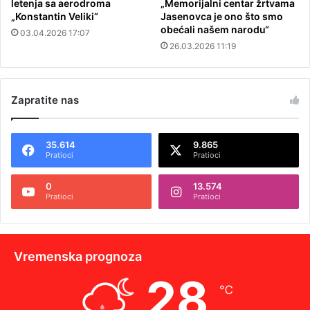
letenja sa aerodroma
„Memorijalni centar žrtvama
„Konstantin Veliki“
Jasenovca je ono što smo
obećali našem narodu“
03.04.2026 17:07
26.03.2026 11:19
Zapratite nas
35.614
9.865
Pratioci
Pratioci
0
13.574
Pratioci
Pratioci
Vremenska prognoza
28
℃