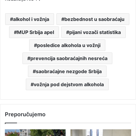
alkohol i vožnja
bezbednost u saobraćaju
MUP Srbija apel
pijani vozači statistika
posledice alkohola u vožnji
prevencija saobraćajnih nesreća
saobraćajne nezgode Srbija
vožnja pod dejstvom alkohola
Preporučujemo