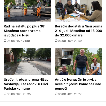
Rad na asfaltu po plus 38:
Borački dodatak u Nišu prima
Skraćeno radno vreme
214 ljudi: Mesečno od 18.000
izvođača u Nišu
do 32.000 dinara
06.08.2026 21:18
06.08.2026 20:59
Uređen trotoar prema Nišavi:
Antić o Ivanu: On je prvi, ali
Nastavljaju se radovi u Ulici
neće biti jedini kome će Grad
Pariske komune
pomoći
06.08.2026 20:35
06.08.2026 20:27