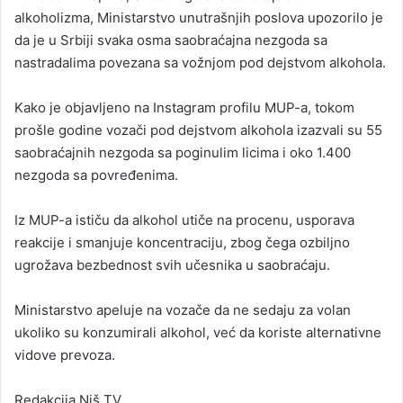
alkoholizma, Ministarstvo unutrašnjih poslova upozorilo je
da je u Srbiji svaka osma saobraćajna nezgoda sa
nastradalima povezana sa vožnjom pod dejstvom alkohola.
Kako je objavljeno na Instagram profilu MUP-a, tokom
prošle godine vozači pod dejstvom alkohola izazvali su 55
saobraćajnih nezgoda sa poginulim licima i oko 1.400
nezgoda sa povređenima.
Iz MUP-a ističu da alkohol utiče na procenu, usporava
reakcije i smanjuje koncentraciju, zbog čega ozbiljno
ugrožava bezbednost svih učesnika u saobraćaju.
Ministarstvo apeluje na vozače da ne sedaju za volan
ukoliko su konzumirali alkohol, već da koriste alternativne
vidove prevoza.
Redakcija Niš TV