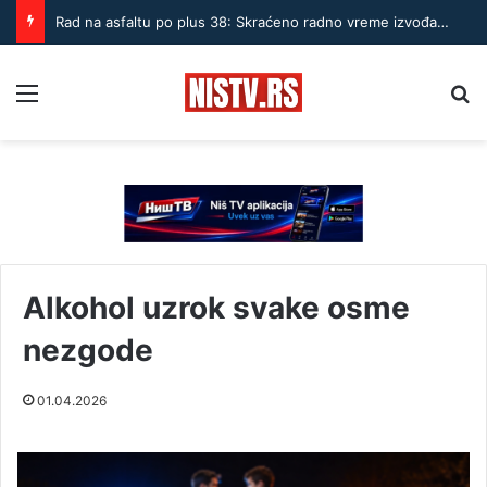
Rad na asfaltu po plus 38: Skraćeno radno vreme izvođača u Nišu
Menu
Pr
Alkohol uzrok svake osme
nezgode
01.04.2026