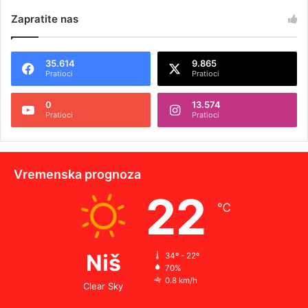
Zapratite nas
35.614
9.865
Pratioci
Pratioci
0
13.574
Pratioci
Pratioci
Vremenska prognoza
22
℃
Niš
34º - 22º
70%
0.8 km/h
Clear Sky