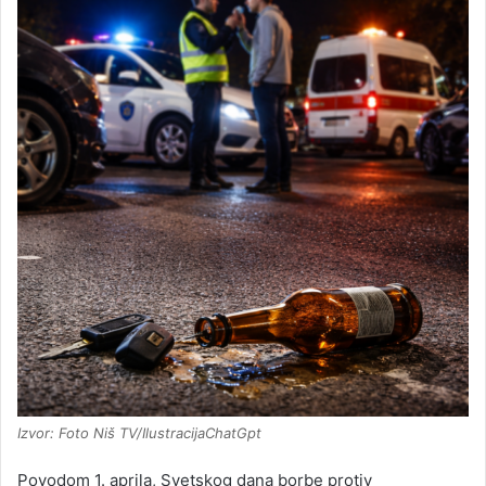
Izvor: Foto Niš TV/IlustracijaChatGpt
Povodom 1. aprila, Svetskog dana borbe protiv