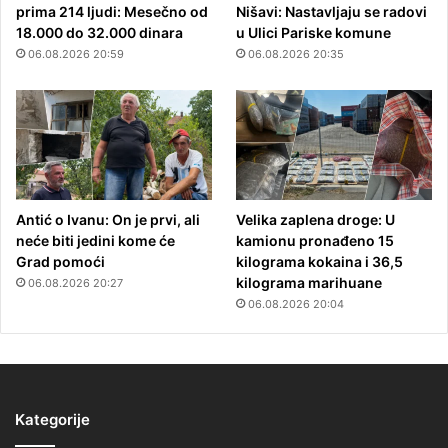
prima 214 ljudi: Mesečno od
Nišavi: Nastavljaju se radovi
18.000 do 32.000 dinara
u Ulici Pariske komune
06.08.2026 20:59
06.08.2026 20:35
Antić o Ivanu: On je prvi, ali
Velika zaplena droge: U
neće biti jedini kome će
kamionu pronađeno 15
Grad pomoći
kilograma kokaina i 36,5
kilograma marihuane
06.08.2026 20:27
06.08.2026 20:04
Kategorije