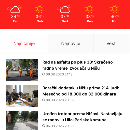
34
36
37
38
40
℃
℃
℃
℃
℃
Pet
Sub
Ned
Pon
Uto
Najčitanije
Najnovije
Vesti
Rad na asfaltu po plus 38: Skraćeno
radno vreme izvođača u Nišu
06.08.2026 21:18
Borački dodatak u Nišu prima 214 ljudi:
Mesečno od 18.000 do 32.000 dinara
06.08.2026 20:59
Uređen trotoar prema Nišavi: Nastavljaju
se radovi u Ulici Pariske komune
06.08.2026 20:35