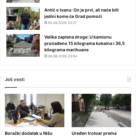
Antić o Ivanu: On je prvi, ali neće biti
jedini kome će Grad pomoći
06.08.2026 20:27
Velika zaplena droge: U kamionu
pronađeno 15 kilograma kokaina i 36,5
kilograma marihuane
06.08.2026 20:04
Još vesti
Borački dodatak u Nišu
Uređen trotoar prema