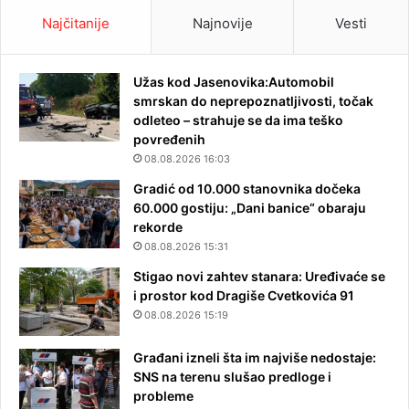
Najčitanije
Najnovije
Vesti
Užas kod Jasenovika:Automobil
smrskan do neprepoznatljivosti, točak
odleteo – strahuje se da ima teško
povređenih
08.08.2026 16:03
Gradić od 10.000 stanovnika dočeka
60.000 gostiju: „Dani banice“ obaraju
rekorde
08.08.2026 15:31
Stigao novi zahtev stanara: Uređivaće se
i prostor kod Dragiše Cvetkovića 91
08.08.2026 15:19
Građani izneli šta im najviše nedostaje:
SNS na terenu slušao predloge i
probleme