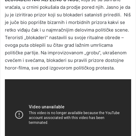
vraćala, u crnini pokušala da prodje pored njih. Jasno je da
ju je iziritirao prizor koji su blokaderi satanisti priredili. Niš
je juče bio poprište bizarnih i morbidnih prizora kakvi se
retko viđaju čak i u najmračnijim delovima političke scene.
Teroristi „blokaderi“ nastavili su svoje ritualne obrede –
ovoga puta oblepili su čitav grad lažnim umrlicama
političke partije. Na improvizovanom „grobu“, ukrašenom
cvećem i svećama, blokaderi su pravili prizore dostojne
horor-filma, sve pod izgovorom političkog protesta.