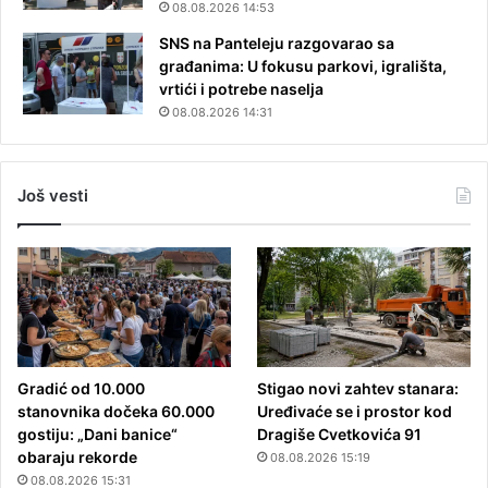
08.08.2026 14:53
SNS na Panteleju razgovarao sa
građanima: U fokusu parkovi, igrališta,
vrtići i potrebe naselja
08.08.2026 14:31
Još vesti
Gradić od 10.000
Stigao novi zahtev stanara:
stanovnika dočeka 60.000
Uređivaće se i prostor kod
gostiju: „Dani banice“
Dragiše Cvetkovića 91
obaraju rekorde
08.08.2026 15:19
08.08.2026 15:31