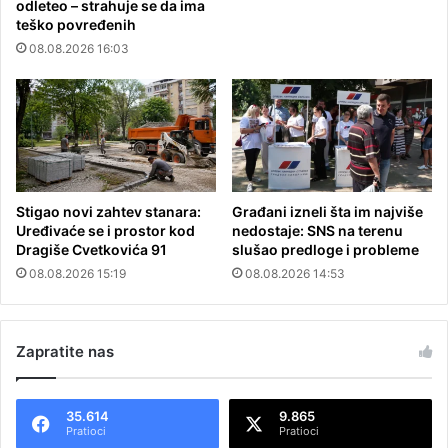
odleteo – strahuje se da ima
teško povređenih
08.08.2026 16:03
Stigao novi zahtev stanara:
Građani izneli šta im najviše
Uređivaće se i prostor kod
nedostaje: SNS na terenu
Dragiše Cvetkovića 91
slušao predloge i probleme
08.08.2026 15:19
08.08.2026 14:53
Zapratite nas
35.614
9.865
Pratioci
Pratioci