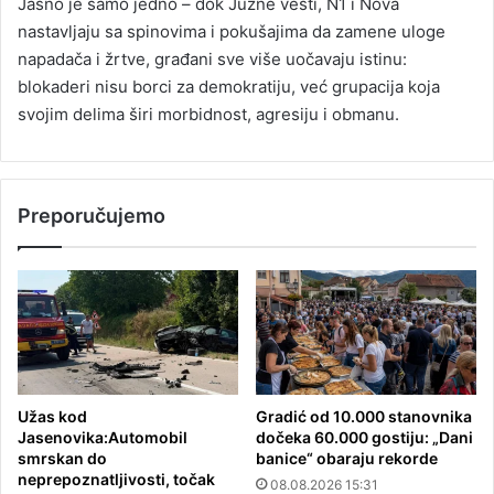
Jasno je samo jedno – dok Južne vesti, N1 i Nova
nastavljaju sa spinovima i pokušajima da zamene uloge
napadača i žrtve, građani sve više uočavaju istinu:
blokaderi nisu borci za demokratiju, već grupacija koja
svojim delima širi morbidnost, agresiju i obmanu.
Preporučujemo
Užas kod
Gradić od 10.000 stanovnika
Jasenovika:Automobil
dočeka 60.000 gostiju: „Dani
smrskan do
banice“ obaraju rekorde
neprepoznatljivosti, točak
08.08.2026 15:31