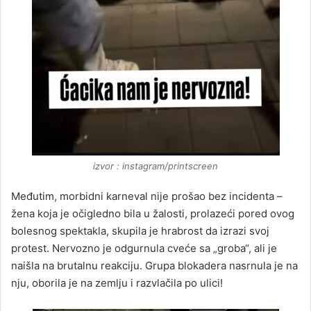
izvor : instagram/printscreen
Međutim, morbidni karneval nije prošao bez incidenta –
žena koja je očigledno bila u žalosti, prolazeći pored ovog
bolesnog spektakla, skupila je hrabrost da izrazi svoj
protest. Nervozno je odgurnula cveće sa „groba“, ali je
naišla na brutalnu reakciju. Grupa blokadera nasrnula je na
nju, oborila je na zemlju i razvlačila po ulici!