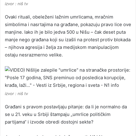
izvor : niš tv
Ovaki rituali, obeleženi lažnim umrlicama, mračnim
simbolima i nasrtajima na građane, pokazuju pravo lice ove
manjine. Iako ih je bilo jedva 500 u Nišu – čak deset puta
manje nego građana koji su izašli na protest protiv blokada
– njihova agresija i želja za medijskom manipulacijom
ostaju nesrazmerno velike.
izvor : niš tv
Građani s pravom postavljaju pitanje: da li je normalno da
se u 21. veku u Srbiji štampaju „umrlice političkim
partijama“ i izvode obredi dostojni sekte?