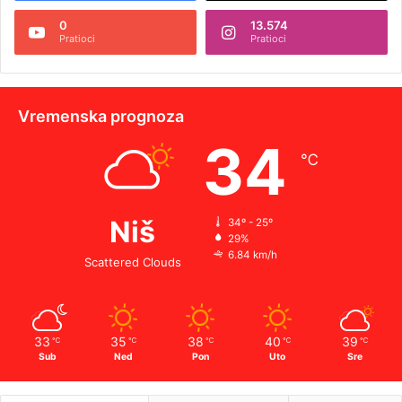
0
13.574
Pratioci
Pratioci
Vremenska prognoza
34
℃
Niš
34º - 25º
29%
6.84 km/h
Scattered Clouds
33
35
38
40
39
℃
℃
℃
℃
℃
Sub
Ned
Pon
Uto
Sre