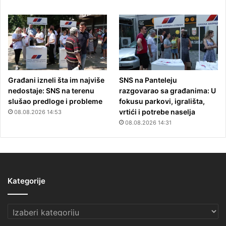
Građani izneli šta im najviše
SNS na Panteleju
nedostaje: SNS na terenu
razgovarao sa građanima: U
slušao predloge i probleme
fokusu parkovi, igrališta,
vrtići i potrebe naselja
08.08.2026 14:53
08.08.2026 14:31
Kategorije
Kategorije