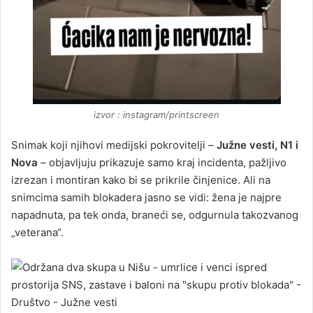
izvor : instagram/printscreen
Snimak koji njihovi medijski pokrovitelji –
Južne vesti, N1 i
Nova
– objavljuju prikazuje samo kraj incidenta, pažljivo
izrezan i montiran kako bi se prikrile činjenice. Ali na
snimcima samih blokadera jasno se vidi: žena je najpre
napadnuta, pa tek onda, braneći se, odgurnula takozvanog
„veterana“.