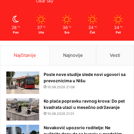
Clear Sky
28
37
36
34
34
℃
℃
℃
℃
℃
Pon
Uto
Sre
Čet
Pet
Najčitanije
Najnovije
Vesti
Posle nove studije slede novi ugovori sa
prevoznicima u Nišu
10.08.2026 21:08
Ko plaća popravku ravnog krova: Do pet
kvadrata ulazi u mesečno održavanje
10.08.2026 21:01
Novaković upozorio roditelje: Ne
puštajte decu da se kupaju u gradskim