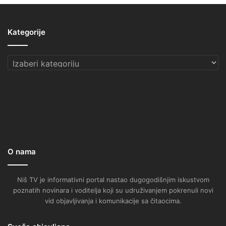
Kategorije
Kategorije
O nama
Niš TV je informativni portal nastao dugogodišnjim iskustvom
poznatih novinara i voditelja koji su udruživanjem pokrenuli novi
vid objavljivanja i komunikacije sa čitaocima.