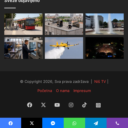
Sveže objavljeno
© Copyright 2026, Sva prava zadržava |
Niš TV
|
Početna
O nama
Impresum
Facebook
X
YouTube
Instagram
TikTok
Instagram