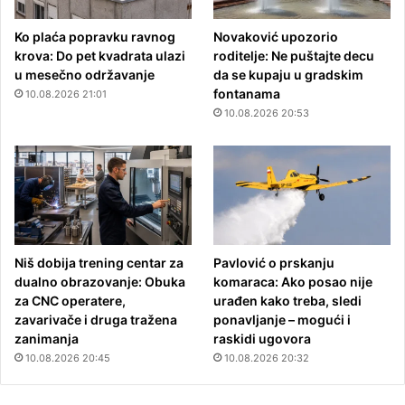
Ko plaća popravku ravnog
Novaković upozorio
krova: Do pet kvadrata ulazi
roditelje: Ne puštajte decu
u mesečno održavanje
da se kupaju u gradskim
fontanama
10.08.2026 21:01
10.08.2026 20:53
Niš dobija trening centar za
Pavlović o prskanju
dualno obrazovanje: Obuka
komaraca: Ako posao nije
za CNC operatere,
urađen kako treba, sledi
zavarivače i druga tražena
ponavljanje – mogući i
zanimanja
raskidi ugovora
10.08.2026 20:45
10.08.2026 20:32