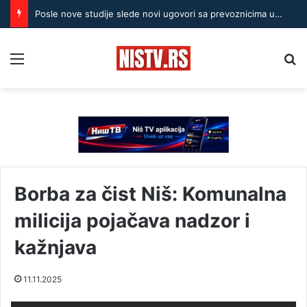
Posle nove studije slede novi ugovori sa prevoznicima u Nišu
Menu
Pr
Borba za čist Niš: Komunalna
milicija pojačava nadzor i
kažnjava
11.11.2025