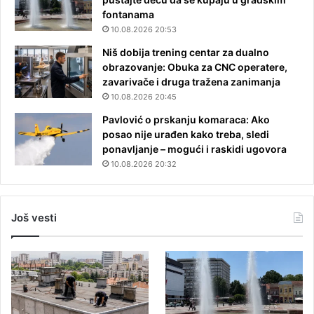
fontanama
10.08.2026 20:53
Niš dobija trening centar za dualno
obrazovanje: Obuka za CNC operatere,
zavarivače i druga tražena zanimanja
10.08.2026 20:45
Pavlović o prskanju komaraca: Ako
posao nije urađen kako treba, sledi
ponavljanje – mogući i raskidi ugovora
10.08.2026 20:32
Još vesti