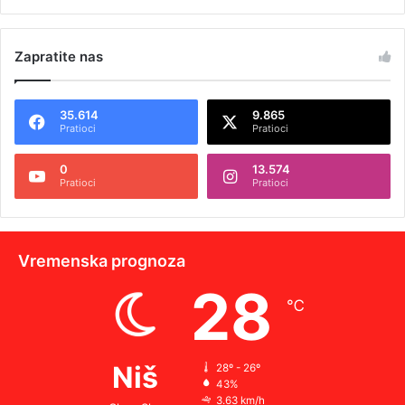
Zapratite nas
35.614
9.865
Pratioci
Pratioci
0
13.574
Pratioci
Pratioci
Vremenska prognoza
28
℃
Niš
28º - 26º
43%
3.63 km/h