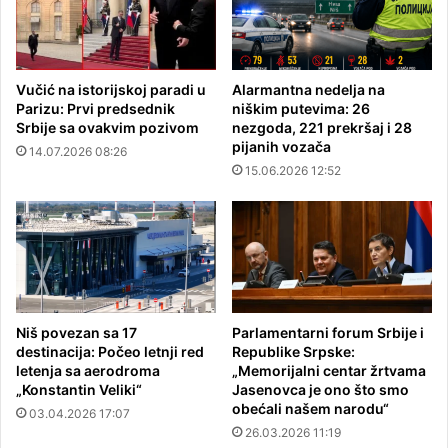
Vučić na istorijskoj paradi u
Alarmantna nedelja na
Parizu: Prvi predsednik
niškim putevima: 26
Srbije sa ovakvim pozivom
nezgoda, 221 prekršaj i 28
pijanih vozača
14.07.2026 08:26
15.06.2026 12:52
Niš povezan sa 17
Parlamentarni forum Srbije i
destinacija: Počeo letnji red
Republike Srpske:
letenja sa aerodroma
„Memorijalni centar žrtvama
„Konstantin Veliki“
Jasenovca je ono što smo
obećali našem narodu“
03.04.2026 17:07
26.03.2026 11:19