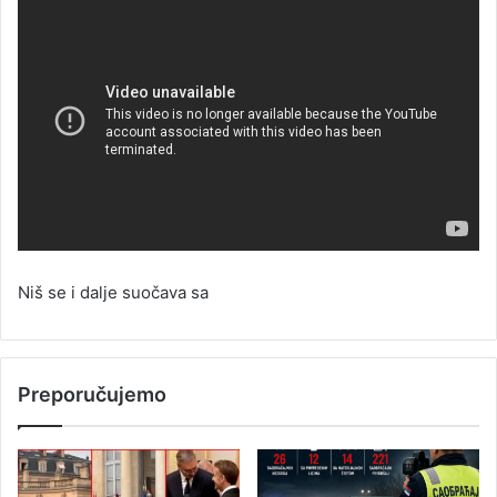
Niš se i dalje suočava sa
Preporučujemo