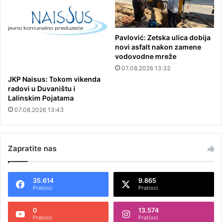
Pavlović: Zetska ulica dobija
novi asfalt nakon zamene
vodovodne mreže
07.08.2026 13:32
JKP Naisus: Tokom vikenda
radovi u Duvaništu i
Lalinskim Pojatama
07.08.2026 13:43
Zapratite nas
35.614
9.865
Pratioci
Pratioci
0
13.574
Pratioci
Pratioci