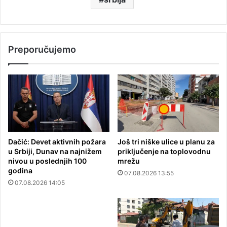
Preporučujemo
Dačić: Devet aktivnih požara
Još tri niške ulice u planu za
u Srbiji, Dunav na najnižem
priključenje na toplovodnu
nivou u poslednjih 100
mrežu
godina
07.08.2026 13:55
07.08.2026 14:05