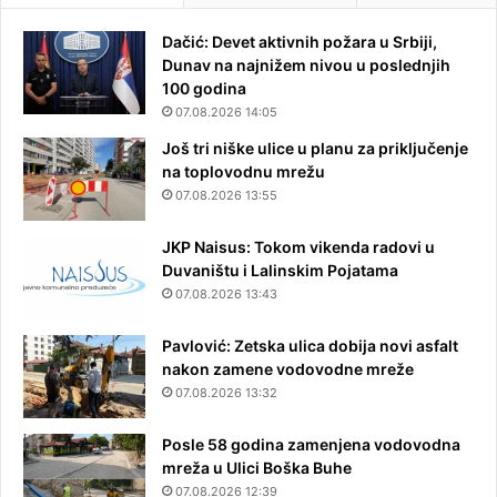
Dačić: Devet aktivnih požara u Srbiji,
Dunav na najnižem nivou u poslednjih
100 godina
07.08.2026 14:05
Još tri niške ulice u planu za priključenje
na toplovodnu mrežu
07.08.2026 13:55
JKP Naisus: Tokom vikenda radovi u
Duvaništu i Lalinskim Pojatama
07.08.2026 13:43
Pavlović: Zetska ulica dobija novi asfalt
nakon zamene vodovodne mreže
07.08.2026 13:32
Posle 58 godina zamenjena vodovodna
mreža u Ulici Boška Buhe
07.08.2026 12:39