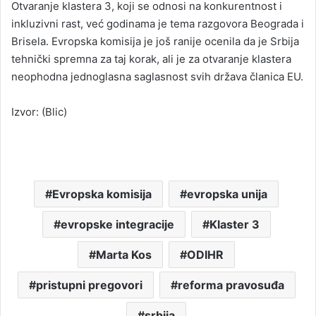
Otvaranje klastera 3, koji se odnosi na konkurentnost i
inkluzivni rast, već godinama je tema razgovora Beograda i
Brisela. Evropska komisija je još ranije ocenila da je Srbija
tehnički spremna za taj korak, ali je za otvaranje klastera
neophodna jednoglasna saglasnost svih država članica EU.
Izvor: (Blic)
Evropska komisija
evropska unija
evropske integracije
Klaster 3
Marta Kos
ODIHR
pristupni pregovori
reforma pravosuđa
srbija