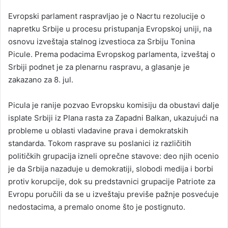
Evropski parlament raspravljao je o Nacrtu rezolucije o
napretku Srbije u procesu pristupanja Evropskoj uniji, na
osnovu izveštaja stalnog izvestioca za Srbiju Tonina
Picule. Prema podacima Evropskog parlamenta, izveštaj o
Srbiji podnet je za plenarnu raspravu, a glasanje je
zakazano za 8. jul.
Picula je ranije pozvao Evropsku komisiju da obustavi dalje
isplate Srbiji iz Plana rasta za Zapadni Balkan, ukazujući na
probleme u oblasti vladavine prava i demokratskih
standarda. Tokom rasprave su poslanici iz različitih
političkih grupacija izneli oprečne stavove: deo njih ocenio
je da Srbija nazaduje u demokratiji, slobodi medija i borbi
protiv korupcije, dok su predstavnici grupacije Patriote za
Evropu poručili da se u izveštaju previše pažnje posvećuje
nedostacima, a premalo onome što je postignuto.