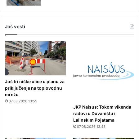
Još vesti
Još tri niške ulice u planu za
priključenje na toplovodnu
mrežu
07.08.2026 13:55
JKP Naisus: Tokom vikenda
radovi u Duvaništu i
Lalinskim Pojatama
07.08.2026 13:43