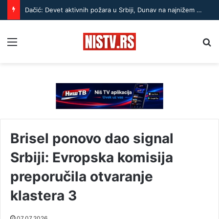
Dačić: Devet aktivnih požara u Srbiji, Dunav na najnižem nivou u poslednjih 100 godina
Menu
Pr
Brisel ponovo dao signal
Srbiji: Evropska komisija
preporučila otvaranje
klastera 3
07.07.2026