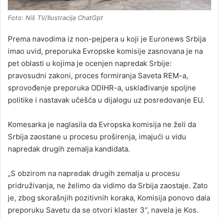
Foto: Niš TV/Ilustracija ChatGpt
Prema navodima iz non-pejpera u koji je Euronews Srbija
imao uvid, preporuka Evropske komisije zasnovana je na
pet oblasti u kojima je ocenjen napredak Srbije:
pravosudni zakoni, proces formiranja Saveta REM-a,
sprovođenje preporuka ODIHR-a, usklađivanje spoljne
politike i nastavak učešća u dijalogu uz posredovanje EU.
Komesarka je naglasila da Evropska komisija ne želi da
Srbija zaostane u procesu proširenja, imajući u vidu
napredak drugih zemalja kandidata.
„S obzirom na napredak drugih zemalja u procesu
pridruživanja, ne želimo da vidimo da Srbija zaostaje. Zato
je, zbog skorašnjih pozitivnih koraka, Komisija ponovo dala
preporuku Savetu da se otvori klaster 3“, navela je Kos.