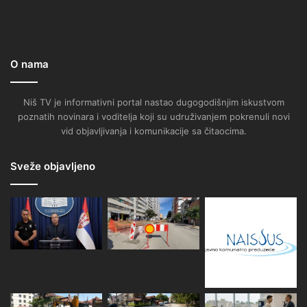
O nama
Niš TV je informativni portal nastao dugogodišnjim iskustvom
poznatih novinara i voditelja koji su udruživanjem pokrenuli novi
vid objavljivanja i komunikacije sa čitaocima.
Sveže objavljeno