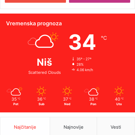
Vremenska prognoza
34
℃
Niš
35º - 27º
28%
4.06 km/h
Scattered Clouds
35
36
37
38
40
℃
℃
℃
℃
℃
Pet
Sub
Ned
Pon
Uto
Najčitanije
Najnovije
Vesti