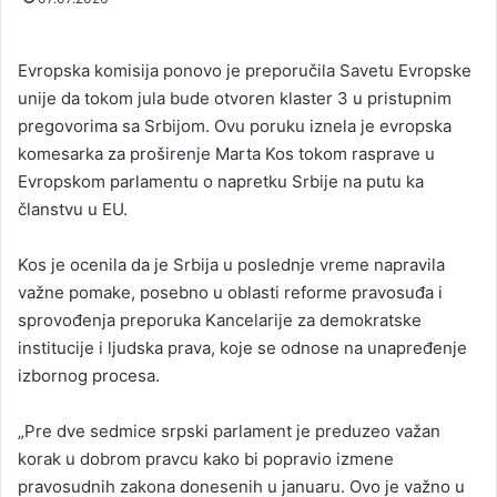
Evropska komisija ponovo je preporučila Savetu Evropske
unije da tokom jula bude otvoren klaster 3 u pristupnim
pregovorima sa Srbijom. Ovu poruku iznela je evropska
komesarka za proširenje Marta Kos tokom rasprave u
Evropskom parlamentu o napretku Srbije na putu ka
članstvu u EU.
Kos je ocenila da je Srbija u poslednje vreme napravila
važne pomake, posebno u oblasti reforme pravosuđa i
sprovođenja preporuka Kancelarije za demokratske
institucije i ljudska prava, koje se odnose na unapređenje
izbornog procesa.
„Pre dve sedmice srpski parlament je preduzeo važan
korak u dobrom pravcu kako bi popravio izmene
pravosudnih zakona donesenih u januaru. Ovo je važno u