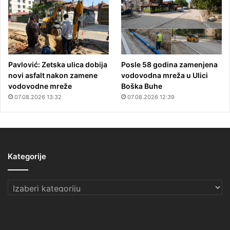
Pavlović: Zetska ulica dobija
Posle 58 godina zamenjena
novi asfalt nakon zamene
vodovodna mreža u Ulici
vodovodne mreže
Boška Buhe
07.08.2026 13:32
07.08.2026 12:39
Kategorije
Kategorije