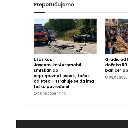
Preporučujemo
Užas kod
Gradić od 
Jasenovika:Automobil
dočeka 60.
smrskan do
banice“ ob
neprepoznatljivosti, točak
08.08.2026
odleteo – strahuje se da ima
teško povređenih
08.08.2026 16:03