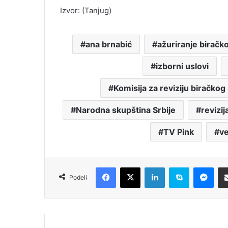
Izvor: (Tanjug)
ana brnabić
ažuriranje biračk
izborni uslovi
Komisija za reviziju biračkog
Narodna skupština Srbije
revizi
TV Pink
ve
Facebook
X
LinkedIn
Skype
Messenger
Podeli