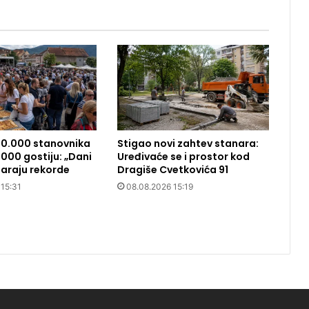
10.000 stanovnika
Stigao novi zahtev stanara:
000 gostiju: „Dani
Uređivaće se i prostor kod
araju rekorde
Dragiše Cvetkovića 91
 15:31
08.08.2026 15:19