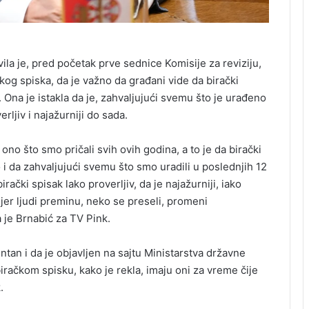
la je, pred početak prve sednice Komisije za reviziju,
ačkog spiska, da je važno da građani vide da birački
. Ona je istakla da je, zahvaljujući svemu što je urađeno
rljiv i najažurniji do sada.
ono što smo pričali svih ovih godina, a to je da birački
i da zahvaljujući svemu što smo uradili u poslednjih 12
ački spisak lako proverljiv, da je najažurniji, iako
 jer ljudi preminu, neko se preseli, promeni
la je Brnabić za TV Pink.
ntan i da je objavljen na sajtu Ministarstva državne
račkom spisku, kako je rekla, imaju oni za vreme čije
.