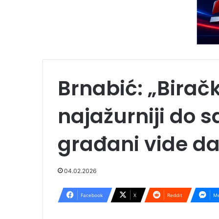
Brnabić: „Biračk
najažurniji do 
građani vide da 
04.02.2026
Facebook
X
Reddit
Me