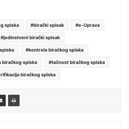
og spiska
birački spisak
e-Uprava
jedinstveni birački spisak
 spiska
kontrola biračkog spiska
ja biračkog spiska
tačnost biračkog spiska
rifikacija biračkog spiska
Share via Email
Print