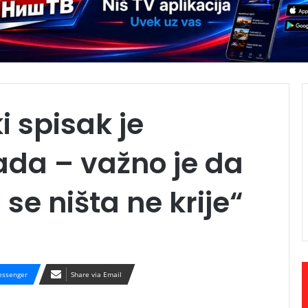
i spisak je
sada – važno je da
se ništa ne krije“
ssenger
Share via Email