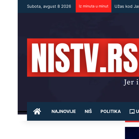
Subota, avgust 8 2026
Iz minuta u minut
POČETNA
NAJNOVIJE
NIŠ
POLITIKA
U