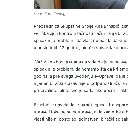
Izvor: Foto Tanjug
Predsednica Skupštine Srbije Ana Brnabić izjavi
verifikaciju i kontrolu tačnosti i ažuriranja bir
spisak nije problem i da vlast nema šta da krije
u poslednjih 12 godina, birački spisak lako prove
„Važno je zbog građana da vide da je istina sve 
spisak nije problem, da nemamo šta da krijemo 
godina, a pre svega uvođenju e-Uprave, da je bir
nijedan birački spisak nije u potpunosti ažuran
prebivalište, ali to sve je sada lako uočiti“, rek
Brnabić je navela da je birački spisak transpare
uprave i lokalne samouprave, a da zamerke o bi
vlasti nije ni postojao jedinstveni birački spisak