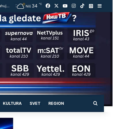
℃
34
Facebook
X
YouTube
Instagram
TikTok
Instagram
Sidebar
Užas kod Jasenovika:Automobil smrskan do neprepoznatljivosti, točak odleteo – strahuje se da ima teško povređenih
Niš
Pretraži
KULTURA
SVET
REGION