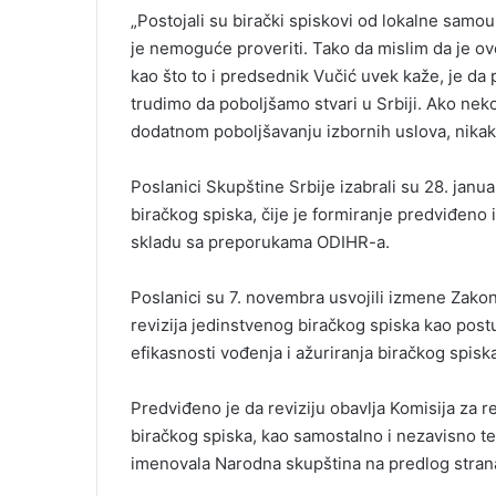
„Postojali su birački spiskovi od lokalne samo
je nemoguće proveriti. Tako da mislim da je 
kao što to i predsednik Vučić uvek kaže, je d
trudimo da poboljšamo stvari u Srbiji. Ako ne
dodatnom poboljšavanju izbornih uslova, nikaka
Poslanici Skupštine Srbije izabrali su 28. janu
biračkog spiska, čije je formiranje predviđen
skladu sa preporukama ODIHR-a.
Poslanici su 7. novembra usvojili izmene Zako
revizija jedinstvenog biračkog spiska kao postu
efikasnosti vođenja i ažuriranja biračkog spisk
Predviđeno je da reviziju obavlja Komisija za rev
biračkog spiska, kao samostalno i nezavisno telo
imenovala Narodna skupština na predlog stranaka