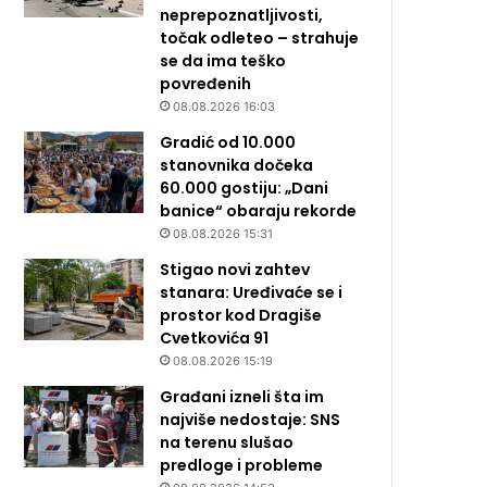
neprepoznatljivosti,
točak odleteo – strahuje
se da ima teško
povređenih
08.08.2026 16:03
Gradić od 10.000
stanovnika dočeka
60.000 gostiju: „Dani
banice“ obaraju rekorde
08.08.2026 15:31
Stigao novi zahtev
stanara: Uređivaće se i
prostor kod Dragiše
Cvetkovića 91
08.08.2026 15:19
Građani izneli šta im
najviše nedostaje: SNS
na terenu slušao
predloge i probleme