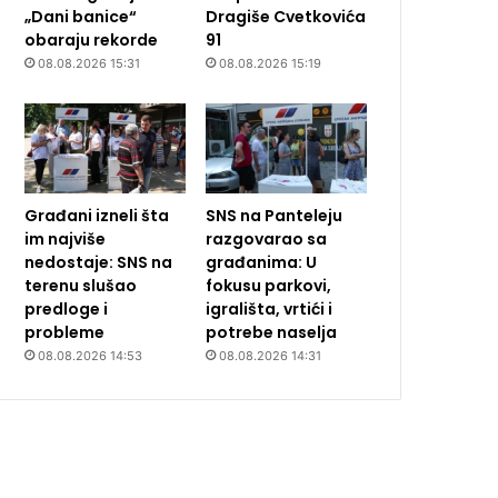
„Dani banice“
Dragiše Cvetkovića
obaraju rekorde
91
08.08.2026 15:31
08.08.2026 15:19
Građani izneli šta
SNS na Panteleju
im najviše
razgovarao sa
nedostaje: SNS na
građanima: U
terenu slušao
fokusu parkovi,
predloge i
igrališta, vrtići i
probleme
potrebe naselja
08.08.2026 14:53
08.08.2026 14:31