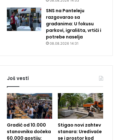
08.08.2026 14:53
SNS na Panteleju
razgovarao sa
građanima: U fokusu
parkovi, igrališta, vrtići i
potrebe naselja
08.08.2026 14:31
Još vesti
Gradić od 10.000
Stigao novi zahtev
stanovnika dočeka
stanara: Uređivaće
60.000 gostiju:
se i prostor kod