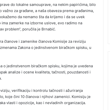
uprave do lokalne samouprave, na nekim papirićima, bilo
ovo važno za građane, a naša obaveza prema građanima,
a pokažemo da nemamo šta da krijemo i da se uvek
ko ima zamerke na izborne uslove, evo radimo na
v problem“, poručila je Brnabić.
ara članove i zamenike članova Komisije za reviziju
o izmenama Zakona o jedinstvenom biračkom spisku, u
na o jedinstvenom biračkom spisku, kojima je uvedena
pak analize i ocene kvaliteta, tačnosti, pouzdanosti i
a.
iziju, verifikaciju i kontrolu tačnosti i ažuriranja
, koje čini 10 članova i njihovi zamenici. Komisiju je
 vlasti i opozicije, kao i nevladinih organizacija.