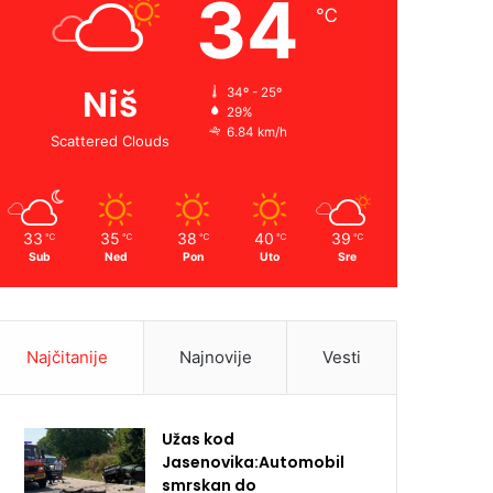
34
℃
Niš
34º - 25º
29%
6.84 km/h
Scattered Clouds
33
35
38
40
39
℃
℃
℃
℃
℃
Sub
Ned
Pon
Uto
Sre
Najčitanije
Najnovije
Vesti
Užas kod
Jasenovika:Automobil
smrskan do