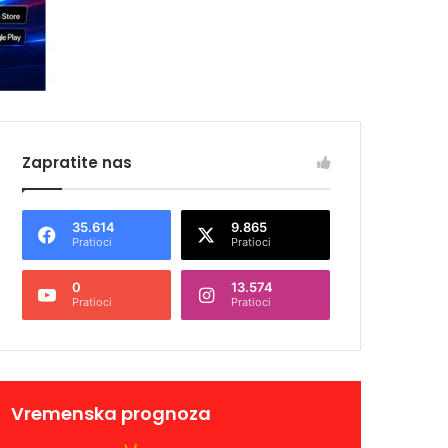
Zapratite nas
35.614
9.865
Pratioci
Pratioci
0
13.574
Pratioci
Pratioci
Vremenska prognoza