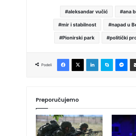
aleksandar vučić
ana b
mir i stabilnost
napad u B
Pionirski park
politički pr
Facebook
X
LinkedIn
Skype
Messenger
Podeli
Preporučujemo