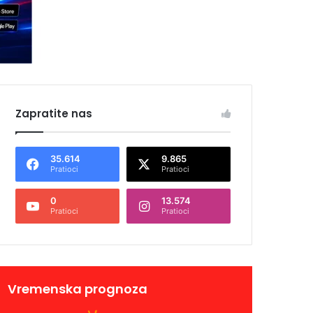
Zapratite nas
35.614
9.865
Pratioci
Pratioci
0
13.574
Pratioci
Pratioci
Vremenska prognoza