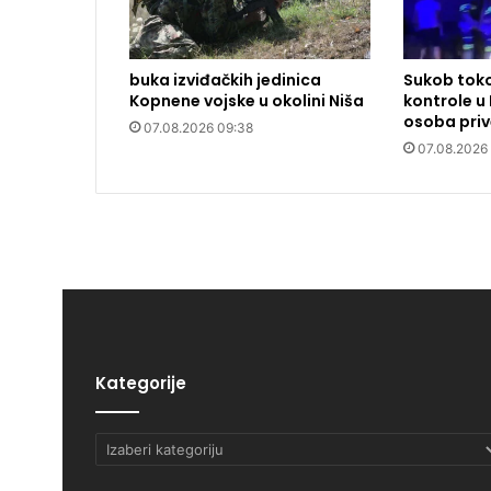
buka izviđačkih jedinica
Sukob toko
Kopnene vojske u okolini Niša
kontrole u
osoba pri
07.08.2026 09:38
07.08.2026
Kategorije
Kategorije