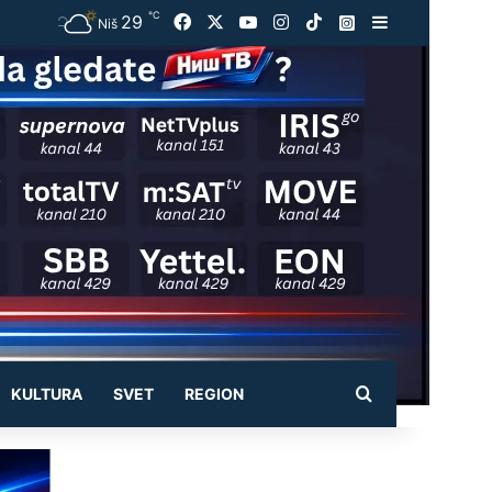
℃
29
Facebook
X
YouTube
Instagram
TikTok
Instagram
Sidebar
Niš
Pretraži
KULTURA
SVET
REGION