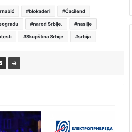
rnabić
blokaderi
Ćacilend
eogradu
narod Srbije.
nasilje
otesti
Skupština Srbije
srbija
Share via Email
Print