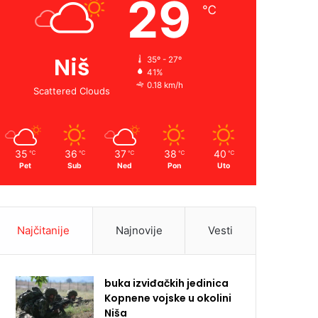
29
℃
Niš
35º - 27º
41%
0.18 km/h
Scattered Clouds
35
36
37
38
40
℃
℃
℃
℃
℃
Pet
Sub
Ned
Pon
Uto
Najčitanije
Najnovije
Vesti
buka izviđačkih jedinica
Kopnene vojske u okolini
Niša