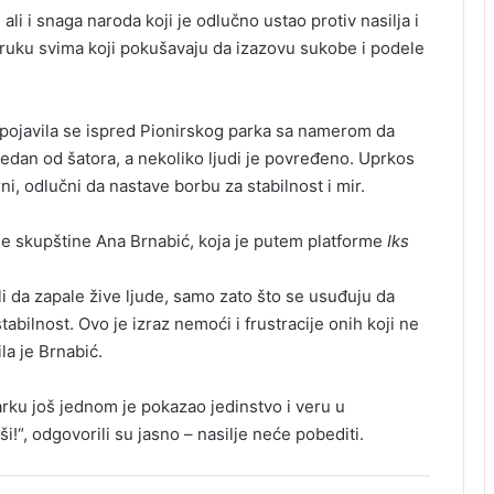
li i snaga naroda koji je odlučno ustao protiv nasilja i
oruku svima koji pokušavaju da izazovu sukobe i podele
pojavila se ispred Pionirskog parka sa namerom da
jedan od šatora, a nekoliko ljudi je povređeno. Uprkos
ni, odlučni da nastave borbu za stabilnost i mir.
e skupštine Ana Brnabić, koja je putem platforme
Iks
i da zapale žive ljude, samo zato što se usuđuju da
stabilnost. Ovo je izraz nemoći i frustracije onih koji ne
a je Brnabić.
ku još jednom je pokazao jedinstvo i veru u
!“, odgovorili su jasno – nasilje neće pobediti.