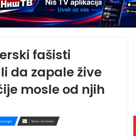
rski fašisti
i da zapale žive
čije mosle od njih
ssenger
Share via Email