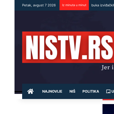
Petak, avgust 7 2026
Iz minuta u minut
buka izviđački
POČETNA
NAJNOVIJE
NIŠ
POLITIKA
U