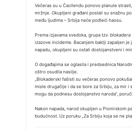
Večeras su u Ćacilendu ponovo planule strasti, a
mržnje. Okupljeni građani poslali su snažnu p
među ljudima – Srbija neće podleći haosu.
Prema izjavama svedoka, grupa tzv.
blokadera
izazove incidente. Bacanjem baklji zapaljen je 
napadu, okupljeni su ostali dostojanstveni i mir
O događajima se oglasila i predsednica Narodn
oštro osudila nasilje.
„Blokaderski fašisti su večeras ponovo pokušal
misle drugačije i da se bore za Srbiju, za mir i 
mogu da podnesu dostojanstvo naroda“, poručil
Nakon napada, narod okupljen u Pionirskom par
budućnost. Uz poruku „Za Srbiju koja se ne plaši