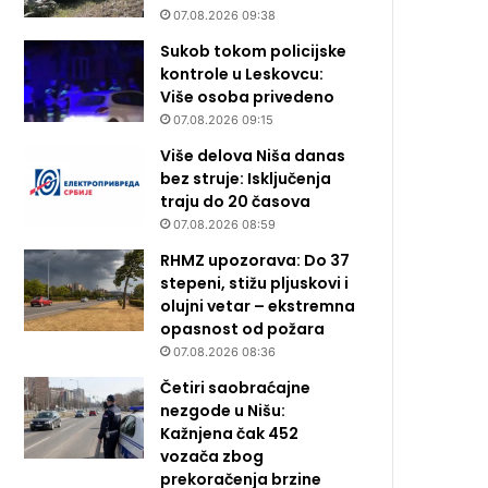
07.08.2026 09:38
Sukob tokom policijske
kontrole u Leskovcu:
Više osoba privedeno
07.08.2026 09:15
Više delova Niša danas
bez struje: Isključenja
traju do 20 časova
07.08.2026 08:59
RHMZ upozorava: Do 37
stepeni, stižu pljuskovi i
olujni vetar – ekstremna
opasnost od požara
07.08.2026 08:36
Četiri saobraćajne
nezgode u Nišu:
Kažnjena čak 452
vozača zbog
prekoračenja brzine