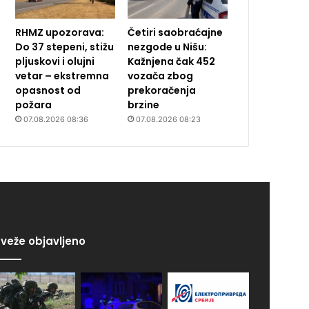
RHMZ upozorava:
Četiri saobraćajne
Do 37 stepeni, stižu
nezgode u Nišu:
pljuskovi i olujni
Kažnjena čak 452
vetar – ekstremna
vozača zbog
opasnost od
prekoračenja
požara
brzine
07.08.2026 08:36
07.08.2026 08:23
veže objavljeno