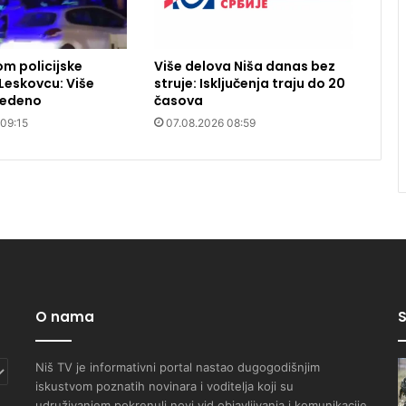
m policijske
Više delova Niša danas bez
 Leskovcu: Više
struje: Isključenja traju do 20
vedeno
časova
 09:15
07.08.2026 08:59
O nama
S
Niš TV je informativni portal nastao dugogodišnjim
iskustvom poznatih novinara i voditelja koji su
udruživanjem pokrenuli novi vid objavljivanja i komunikacije