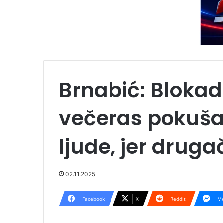
Brnabić: Blokade
večeras pokušal
ljude, jer druga
02.11.2025
Facebook
X
Reddit
Me