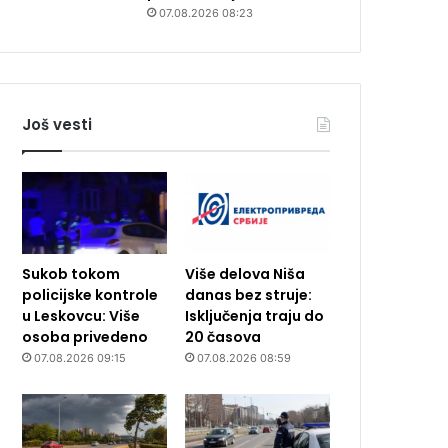
07.08.2026 08:23
Još vesti
Sukob tokom
Više delova Niša
policijske kontrole
danas bez struje:
u Leskovcu: Više
Isključenja traju do
osoba privedeno
20 časova
07.08.2026 09:15
07.08.2026 08:59