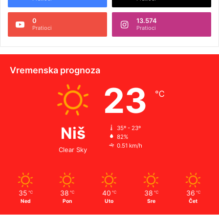
0
13.574
Pratioci
Pratioci
Vremenska prognoza
23
℃
Niš
35º - 23º
82%
0.51 km/h
Clear Sky
35
38
40
38
36
℃
℃
℃
℃
℃
Ned
Pon
Uto
Sre
Čet