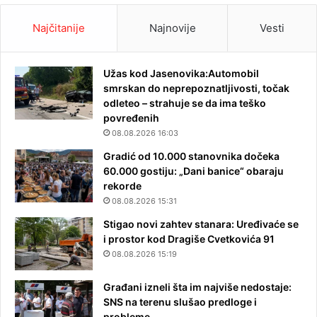
Najčitanije
Najnovije
Vesti
Užas kod Jasenovika:Automobil
smrskan do neprepoznatljivosti, točak
odleteo – strahuje se da ima teško
povređenih
08.08.2026 16:03
Gradić od 10.000 stanovnika dočeka
60.000 gostiju: „Dani banice“ obaraju
rekorde
08.08.2026 15:31
Stigao novi zahtev stanara: Uređivaće se
i prostor kod Dragiše Cvetkovića 91
08.08.2026 15:19
Građani izneli šta im najviše nedostaje:
SNS na terenu slušao predloge i
probleme