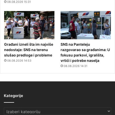
08.08.2026 15:31
Građani izneli šta im najviše
SNS na Panteleju
nedostaje: SNS na terenu
razgovarao sa građanima: U
slušao predloge i probleme
fokusu parkovi, igrališta,
vrtići i potrebe naselja
08.08.2026 14:53
08.08.2026 14:31
Kategorije
Kategorije