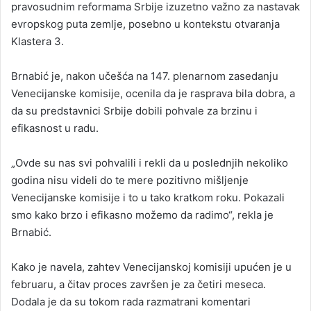
pravosudnim reformama Srbije izuzetno važno za nastavak
evropskog puta zemlje, posebno u kontekstu otvaranja
Klastera 3.
Brnabić je, nakon učešća na 147. plenarnom zasedanju
Venecijanske komisije, ocenila da je rasprava bila dobra, a
da su predstavnici Srbije dobili pohvale za brzinu i
efikasnost u radu.
„Ovde su nas svi pohvalili i rekli da u poslednjih nekoliko
godina nisu videli do te mere pozitivno mišljenje
Venecijanske komisije i to u tako kratkom roku. Pokazali
smo kako brzo i efikasno možemo da radimo“, rekla je
Brnabić.
Kako je navela, zahtev Venecijanskoj komisiji upućen je u
februaru, a čitav proces završen je za četiri meseca.
Dodala je da su tokom rada razmatrani komentari