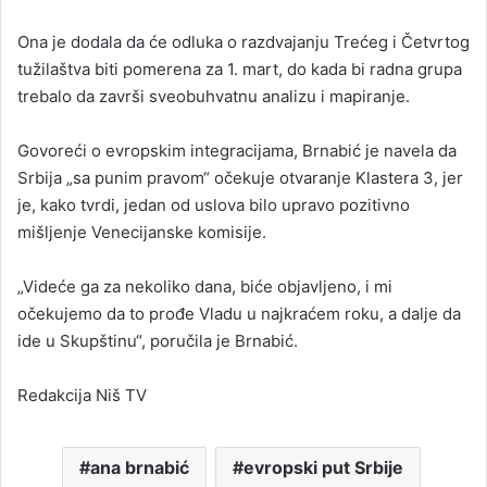
Ona je dodala da će odluka o razdvajanju Trećeg i Četvrtog
tužilaštva biti pomerena za 1. mart, do kada bi radna grupa
trebalo da završi sveobuhvatnu analizu i mapiranje.
Govoreći o evropskim integracijama, Brnabić je navela da
Srbija „sa punim pravom“ očekuje otvaranje Klastera 3, jer
je, kako tvrdi, jedan od uslova bilo upravo pozitivno
mišljenje Venecijanske komisije.
„Videće ga za nekoliko dana, biće objavljeno, i mi
očekujemo da to prođe Vladu u najkraćem roku, a dalje da
ide u Skupštinu“, poručila je Brnabić.
Redakcija Niš TV
ana brnabić
evropski put Srbije