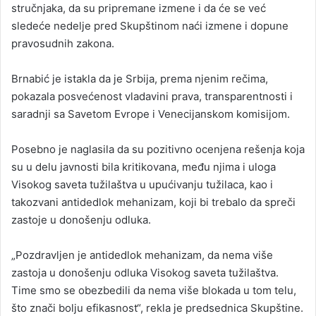
stručnjaka, da su pripremane izmene i da će se već
sledeće nedelje pred Skupštinom naći izmene i dopune
pravosudnih zakona.
Brnabić je istakla da je Srbija, prema njenim rečima,
pokazala posvećenost vladavini prava, transparentnosti i
saradnji sa Savetom Evrope i Venecijanskom komisijom.
Posebno je naglasila da su pozitivno ocenjena rešenja koja
su u delu javnosti bila kritikovana, među njima i uloga
Visokog saveta tužilaštva u upućivanju tužilaca, kao i
takozvani antidedlok mehanizam, koji bi trebalo da spreči
zastoje u donošenju odluka.
„Pozdravljen je antidedlok mehanizam, da nema više
zastoja u donošenju odluka Visokog saveta tužilaštva.
Time smo se obezbedili da nema više blokada u tom telu,
što znači bolju efikasnost“, rekla je predsednica Skupštine.