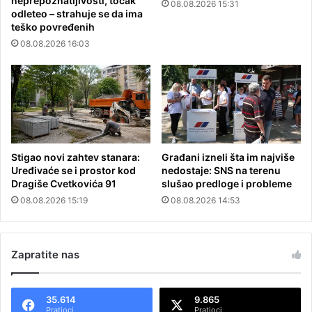
neprepoznatljivosti, točak
08.08.2026 15:31
odleteo – strahuje se da ima
teško povređenih
08.08.2026 16:03
Stigao novi zahtev stanara:
Građani izneli šta im najviše
Uređivaće se i prostor kod
nedostaje: SNS na terenu
Dragiše Cvetkovića 91
slušao predloge i probleme
08.08.2026 15:19
08.08.2026 14:53
Zapratite nas
35.614
9.865
Pratioci
Pratioci