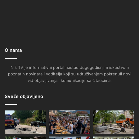
O nama
Niš TV je informativni portal nastao dugogodišnjim iskustvom
poznatih novinara i voditelja koji su udruživanjem pokrenuli novi
vid objavljivanja i komunikacije sa čitaocima.
Sveže objavljeno