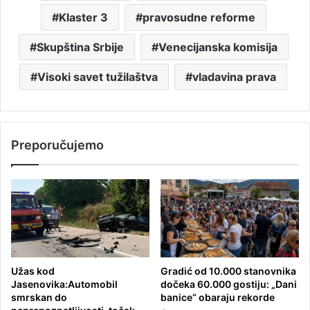
Klaster 3
pravosudne reforme
Skupština Srbije
Venecijanska komisija
Visoki savet tužilaštva
vladavina prava
Preporučujemo
Užas kod
Gradić od 10.000 stanovnika
Jasenovika:Automobil
dočeka 60.000 gostiju: „Dani
smrskan do
banice“ obaraju rekorde