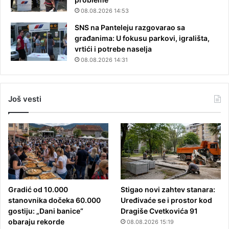
08.08.2026 14:53
SNS na Panteleju razgovarao sa
građanima: U fokusu parkovi, igrališta,
vrtići i potrebe naselja
08.08.2026 14:31
Još vesti
Gradić od 10.000
Stigao novi zahtev stanara:
stanovnika dočeka 60.000
Uređivaće se i prostor kod
gostiju: „Dani banice“
Dragiše Cvetkovića 91
obaraju rekorde
08.08.2026 15:19