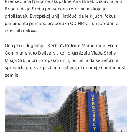
Predsednica Narodne skupštine Ana Brnabić izjavila je u
Briselu da je Srbija posvećena reformama koje je
približavaju Evropskoj uniji, ističući da je ključni fokus
parlamenta primena preporuka ODIHR-a i unapređenje
izbornih uslova.
Ona je na događaju „Serbia’s Reform Momentum: From
Commitment to Delivery“, koji organizuju Vlada Srbije i
Misija Srbije pri Evropskoj uniji, poručila da se reforme
sprovode pre svega zbog građana, ekonomije i budućnosti
zemlje.