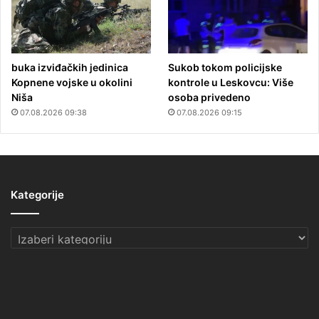
buka izviđačkih jedinica
Sukob tokom policijske
Kopnene vojske u okolini
kontrole u Leskovcu: Više
Niša
osoba privedeno
07.08.2026 09:38
07.08.2026 09:15
Kategorije
Kategorije