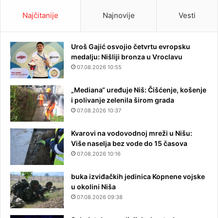
Najčitanije
Najnovije
Vesti
Uroš Gajić osvojio četvrtu evropsku
medalju: Nišliji bronza u Vroclavu
07.08.2026 10:55
„Mediana“ uređuje Niš: Čišćenje, košenje
i polivanje zelenila širom grada
07.08.2026 10:37
Kvarovi na vodovodnoj mreži u Nišu:
Više naselja bez vode do 15 časova
07.08.2026 10:16
buka izviđačkih jedinica Kopnene vojske
u okolini Niša
07.08.2026 09:38