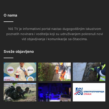
O nama
Niš TV je informativni portal nastao dugogodišnjim iskustvom
poznatih novinara i voditelja koji su udruživanjem pokrenuli novi
vid objavljivanja i komunikacije sa čitaocima.
Sveže objavljeno