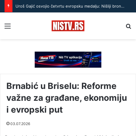
Uroš Gajić osvojio četvrtu evropsku medalju: Nišliji bronza u Vroclavu
Menu
Pr
Brnabić u Briselu: Reforme
važne za građane, ekonomiju
i evropski put
03.07.2026