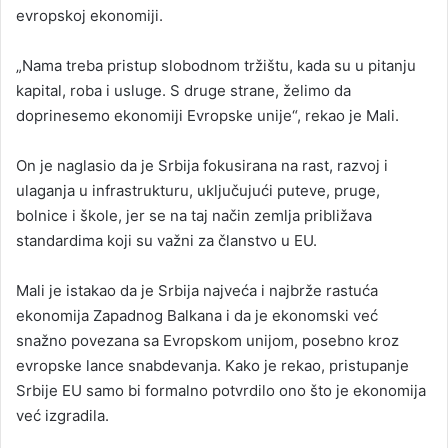
evropskoj ekonomiji.
„Nama treba pristup slobodnom tržištu, kada su u pitanju
kapital, roba i usluge. S druge strane, želimo da
doprinesemo ekonomiji Evropske unije“, rekao je Mali.
On je naglasio da je Srbija fokusirana na rast, razvoj i
ulaganja u infrastrukturu, uključujući puteve, pruge,
bolnice i škole, jer se na taj način zemlja približava
standardima koji su važni za članstvo u EU.
Mali je istakao da je Srbija najveća i najbrže rastuća
ekonomija Zapadnog Balkana i da je ekonomski već
snažno povezana sa Evropskom unijom, posebno kroz
evropske lance snabdevanja. Kako je rekao, pristupanje
Srbije EU samo bi formalno potvrdilo ono što je ekonomija
već izgradila.