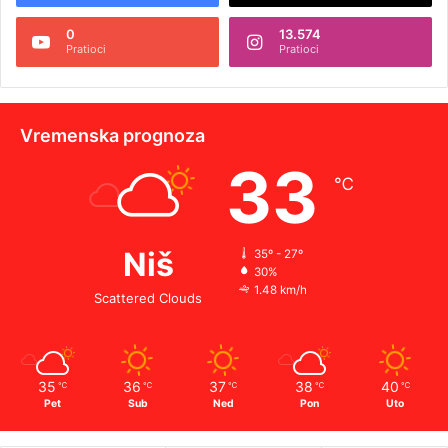
0
13.574
Pratioci
Pratioci
Vremenska prognoza
33
℃
Niš
35º - 27º
30%
1.48 km/h
Scattered Clouds
35
36
37
38
40
℃
℃
℃
℃
℃
Pet
Sub
Ned
Pon
Uto