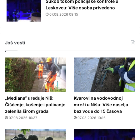
Sukob tokom policijske kontrole u
Leskovcu: Više osoba privedeno
07.08.2026 09:15
Još vesti
„Mediana“ uređuje Niš:
Kvarovi na vodovodnoj
Čišćenje, košenje i polivanje
mreži u Nišu: Više naselja
zelenila širom grada
bez vode do 15 časova
07.08.2026 10:37
07.08.2026 10:16