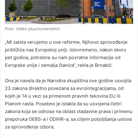
Foto: Video plus/screenshot
„Mi zaista verujemo u ove reforme. Njihovo sprovođenje
približiće nas Evropskoj uniji. Istovremeno, nakon skoro
pet godina, potrebne su nam povratne informacije od
Evropske unije i zemalja članica“, rekla je Brnabić.
Ona je navela da je Narodna skupština ove godine usvojila
23 zakona direktno povezana sa evrointegracijama, od
kojih je 14 u vezi sa primenom pravnih tekovina EU ili
Planom rasta. Posebno je istakla da su usvojena četiri
zakona koja se odnose na oblast vladavine prava i primenu
preporuka OEBS-a i ODIHR-a, sa ciljem poboljšanja uslova
za sprovođenje izbora.