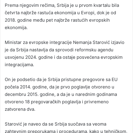
Prema njegovim rečima, Srbija je u prvom kvartalu bila
četvrta najbrže rastuća ekonomija u Evropi, dok je od
2018. godine među pet najbrže rastućih evropskih
ekonomija.
Ministar za evropske integracije Nemanja Starović izjavio
je da Srbija nastavlja da sprovodi reformsku agendu
usvojenu 2024. godine i da ostaje posvećena evropskim
integracijama.
On je podsetio da je Srbija pristupne pregovore sa EU
počela 2014. godine, da je prvo poglavlje otvoreno u
decembru 2015. godine, a da je u narednim godinama
otvoreno 18 pregovaračkih poglavlja i privremeno
zatvorena dva.
Starović je naveo da se Srbija suočava sa veoma
zahtevnim preporukama i procedurama, kako u tehničkom,