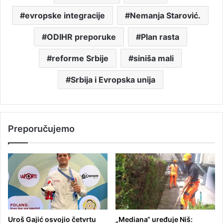
evropske integracije
Nemanja Starović.
ODIHR preporuke
Plan rasta
reforme Srbije
siniša mali
Srbija i Evropska unija
Preporučujemo
Uroš Gajić osvojio četvrtu
„Mediana“ uređuje Niš: