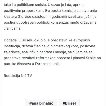
tako i u političkom smislu. Ukazao je i da, uprkos
pozitivnim preporukama Evropske komisije za otvaranje
klastera 3 u više uzastopnih godišnjih izveštaja, još nije
postignut potreban politički konsenzus među državama
članicama.
Događaj u Briselu okupio je predstavnike evropskih
institucija, država članica, diplomatskog kora, poslovne
zajednice, analitičkih centara i medija, sa ciljem da se
predstave rezultati reformskog procesa i planovi Srbije na
putu ka članstvu u Evropskoj uniji.
Redakcija Niš TV
ana brnabić
Brisel