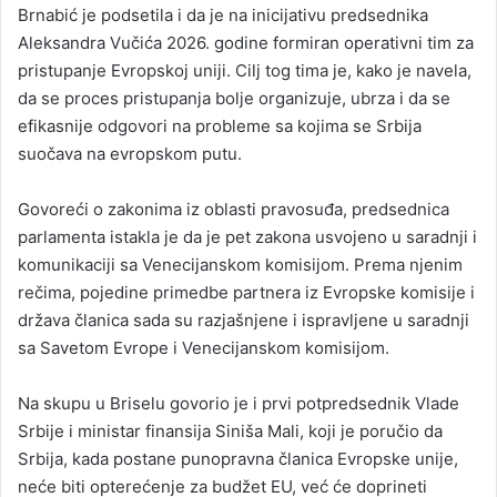
Brnabić je podsetila i da je na inicijativu predsednika
Aleksandra Vučića 2026. godine formiran operativni tim za
pristupanje Evropskoj uniji. Cilj tog tima je, kako je navela,
da se proces pristupanja bolje organizuje, ubrza i da se
efikasnije odgovori na probleme sa kojima se Srbija
suočava na evropskom putu.
Govoreći o zakonima iz oblasti pravosuđa, predsednica
parlamenta istakla je da je pet zakona usvojeno u saradnji i
komunikaciji sa Venecijanskom komisijom. Prema njenim
rečima, pojedine primedbe partnera iz Evropske komisije i
država članica sada su razjašnjene i ispravljene u saradnji
sa Savetom Evrope i Venecijanskom komisijom.
Na skupu u Briselu govorio je i prvi potpredsednik Vlade
Srbije i ministar finansija Siniša Mali, koji je poručio da
Srbija, kada postane punopravna članica Evropske unije,
neće biti opterećenje za budžet EU, već će doprineti