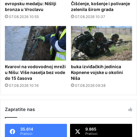
evropsku medalju: Nišliji
Čišćenje, košenje i polivanje
bronza u Vroclavu
zelenila širom grada
07.08.2026 10:55
07.08.2026 10:37
Kvarovi na vodovodnoj mreži
buka izviđačkih jedinica
u Nišu: Više naselja bez vode
Kopnene vojske u okolini
do 15 časova
Niša
07.08.2026 10:16
07.08.2026 09:38
Zapratite nas
35.614
9.865
Pratioci
Pratioci