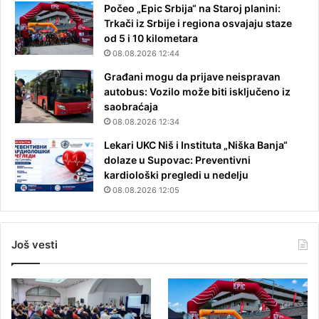
Počeo „Epic Srbija“ na Staroj planini:
Trkači iz Srbije i regiona osvajaju staze
od 5 i 10 kilometara
08.08.2026 12:44
Građani mogu da prijave neispravan
autobus: Vozilo može biti isključeno iz
saobraćaja
08.08.2026 12:34
Lekari UKC Niš i Instituta „Niška Banja“
dolaze u Supovac: Preventivni
kardiološki pregledi u nedelju
08.08.2026 12:05
Još vesti