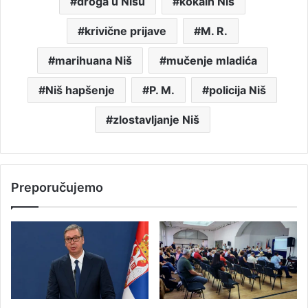
droga u Nišu
kokain Niš
krivične prijave
M. R.
marihuana Niš
mučenje mladića
Niš hapšenje
P. M.
policija Niš
zlostavljanje Niš
Preporučujemo