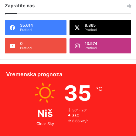
Zapratite nas
35.614
9.865
Pratioci
Pratioci
0
13.574
Pratioci
Pratioci
Vremenska prognoza
35
℃
Niš
36º - 26º
33%
6.66 km/h
Clear Sky