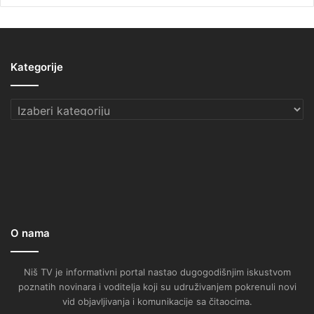
Kategorije
Kategorije
O nama
Niš TV je informativni portal nastao dugogodišnjim iskustvom
poznatih novinara i voditelja koji su udruživanjem pokrenuli novi
vid objavljivanja i komunikacije sa čitaocima.