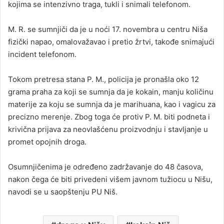
kojima se intenzivno traga, tukli i snimali telefonom.
M. R. se sumnjiči da je u noći 17. novembra u centru Niša
fizički napao, omalovažavao i pretio žrtvi, takođe snimajući
incident telefonom.
Tokom pretresa stana P. M., policija je pronašla oko 12
grama praha za koji se sumnja da je kokain, manju količinu
materije za koju se sumnja da je marihuana, kao i vagicu za
precizno merenje. Zbog toga će protiv P. M. biti podneta i
krivična prijava za neovlašćenu proizvodnju i stavljanje u
promet opojnih droga.
Osumnjičenima je određeno zadržavanje do 48 časova,
nakon čega će biti privedeni višem javnom tužiocu u Nišu,
navodi se u saopštenju PU Niš.