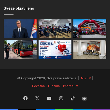
Sveže objavljeno
© Copyright 2026, Sva prava zadržava |
Niš TV
|
Početna
O nama
Impresum
Facebook
X
YouTube
Instagram
TikTok
Instagram