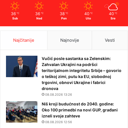
36
36
38
40
40
℃
℃
℃
℃
℃
Sub
Ned
Pon
Uto
Sre
Najčitanije
Najnovije
Vesti
Vučić posle sastanka sa Zelenskim:
Zahvalan Ukrajini na podršci
teritorijalnom integritetu Srbije – govorio
o teškoj zimi, putu ka EU, slobodnoj
trgovini, obnovi Ukrajine i fabrici
dronova
08.08.2026 13:26
Niš kroji budućnost do 2040. godine:
Oko 100 primedbi na novi GUP, građani
izneli svoje zahteve
08.08.2026 12:56