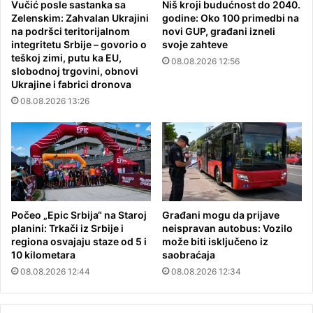
Vučić posle sastanka sa
Niš kroji budućnost do 2040.
Zelenskim: Zahvalan Ukrajini
godine: Oko 100 primedbi na
na podršci teritorijalnom
novi GUP, građani izneli
integritetu Srbije – govorio o
svoje zahteve
teškoj zimi, putu ka EU,
08.08.2026 12:56
slobodnoj trgovini, obnovi
Ukrajine i fabrici dronova
08.08.2026 13:26
Počeo „Epic Srbija“ na Staroj
Građani mogu da prijave
planini: Trkači iz Srbije i
neispravan autobus: Vozilo
regiona osvajaju staze od 5 i
može biti isključeno iz
10 kilometara
saobraćaja
08.08.2026 12:44
08.08.2026 12:34