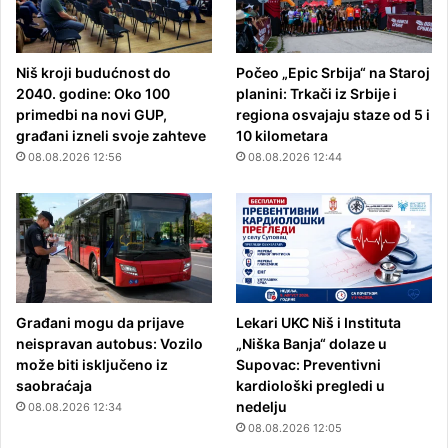
Niš kroji budućnost do
Počeo „Epic Srbija“ na Staroj
2040. godine: Oko 100
planini: Trkači iz Srbije i
primedbi na novi GUP,
regiona osvajaju staze od 5 i
građani izneli svoje zahteve
10 kilometara
08.08.2026 12:56
08.08.2026 12:44
Građani mogu da prijave
Lekari UKC Niš i Instituta
neispravan autobus: Vozilo
„Niška Banja“ dolaze u
može biti isključeno iz
Supovac: Preventivni
saobraćaja
kardiološki pregledi u
nedelju
08.08.2026 12:34
08.08.2026 12:05