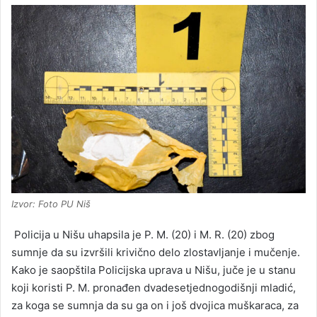
Izvor: Foto PU Niš
Policija u Nišu uhapsila je P. M. (20) i M. R. (20) zbog
sumnje da su izvršili krivično delo zlostavljanje i mučenje.
Kako je saopštila Policijska uprava u Nišu, juče je u stanu
koji koristi P. M. pronađen dvadesetjednogodišnji mladić,
za koga se sumnja da su ga on i još dvojica muškaraca, za