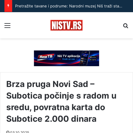
Pretražite tavane i podrume: Narodni muzej Niš traži stare igračke za izložbu „Od kamena do piksela“
Menu
Pr
Brza pruga Novi Sad –
Subotica počinje s radom u
sredu, povratna karta do
Subotice 2.000 dinara
03.10.2025