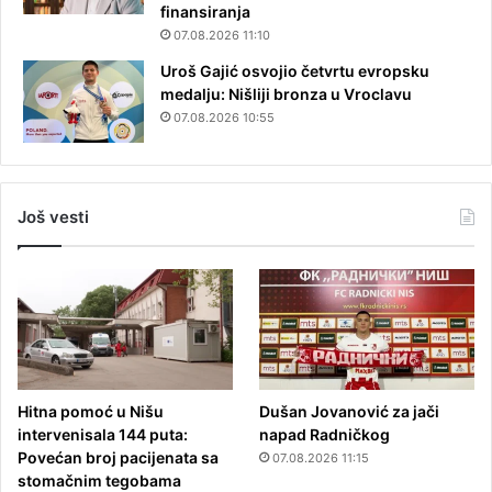
finansiranja
07.08.2026 11:10
Uroš Gajić osvojio četvrtu evropsku
medalju: Nišliji bronza u Vroclavu
07.08.2026 10:55
Još vesti
Hitna pomoć u Nišu
Dušan Jovanović za jači
intervenisala 144 puta:
napad Radničkog
Povećan broj pacijenata sa
07.08.2026 11:15
stomačnim tegobama