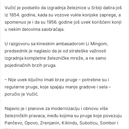
Vučić je podsetio da izgradnja železnice u Srbiji datira još
iz 1854. godine, kada su vozove vukle konjske zaprege, a
spomenuo je i da su 1956. godine još uvek korišćeni konji
u nekim delovima saobraćaja.
U razgovoru sa kineskim ambasadorom Li Mingom,
predsednik je naglasio da je od strateške važnosti
izgradnja kompletne železničke mreže, a ne samo
pojedinačnih brzih pruga.
– Nije uvek ključno imati brze pruge – potrebne su i
regularne pruge, koje spajaju manje gradove i sela –
poručio je Vučić.
Najavio je i planove za modernizaciju i obnovu više
železničkih pravaca, među kojima su pruge koje povezuju
Pančevo, Opovo, Zrenjanin, Kikindu, Suboticu, Sombor i