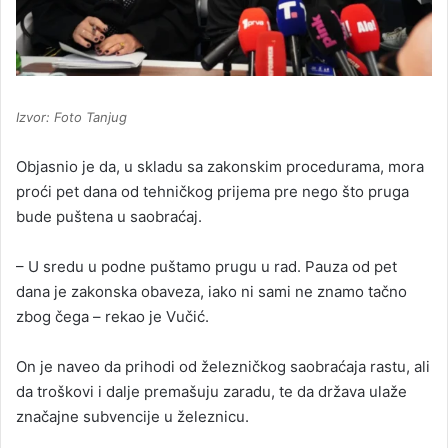
Izvor: Foto Tanjug
Objasnio je da, u skladu sa zakonskim procedurama, mora
proći pet dana od tehničkog prijema pre nego što pruga
bude puštena u saobraćaj.
– U sredu u podne puštamo prugu u rad. Pauza od pet
dana je zakonska obaveza, iako ni sami ne znamo tačno
zbog čega – rekao je Vučić.
On je naveo da prihodi od železničkog saobraćaja rastu, ali
da troškovi i dalje premašuju zaradu, te da država ulaže
značajne subvencije u železnicu.