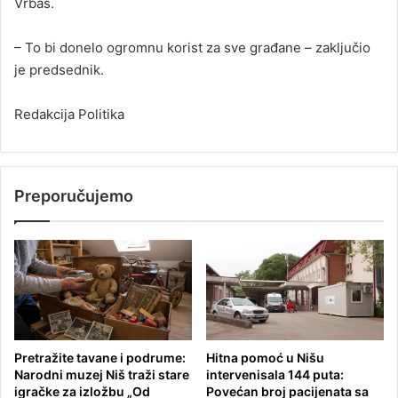
Vrbas.
– To bi donelo ogromnu korist za sve građane – zaključio
je predsednik.
Redakcija Politika
Preporučujemo
Pretražite tavane i podrume:
Hitna pomoć u Nišu
Narodni muzej Niš traži stare
intervenisala 144 puta:
igračke za izložbu „Od
Povećan broj pacijenata sa