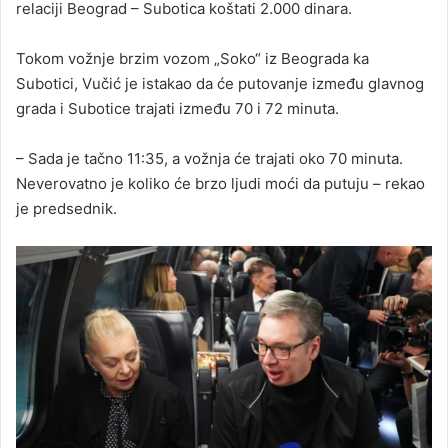
relaciji Beograd – Subotica koštati 2.000 dinara.
Tokom vožnje brzim vozom „Soko“ iz Beograda ka
Subotici, Vučić je istakao da će putovanje između glavnog
grada i Subotice trajati između 70 i 72 minuta.
– Sada je tačno 11:35, a vožnja će trajati oko 70 minuta.
Neverovatno je koliko će brzo ljudi moći da putuju – rekao
je predsednik.