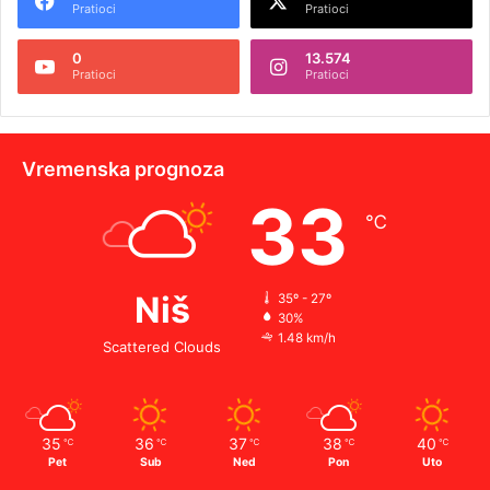
Pratioci
Pratioci
0
13.574
Pratioci
Pratioci
Vremenska prognoza
33
℃
Niš
35º - 27º
30%
1.48 km/h
Scattered Clouds
35
36
37
38
40
℃
℃
℃
℃
℃
Pet
Sub
Ned
Pon
Uto