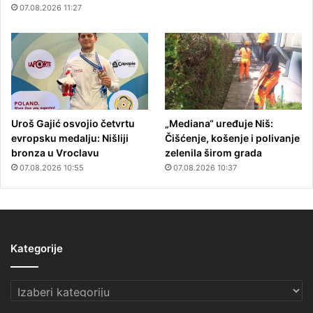
07.08.2026 11:27
Uroš Gajić osvojio četvrtu
„Mediana“ uređuje Niš:
evropsku medalju: Nišliji
Čišćenje, košenje i polivanje
bronza u Vroclavu
zelenila širom grada
07.08.2026 10:55
07.08.2026 10:37
Kategorije
Kategorije