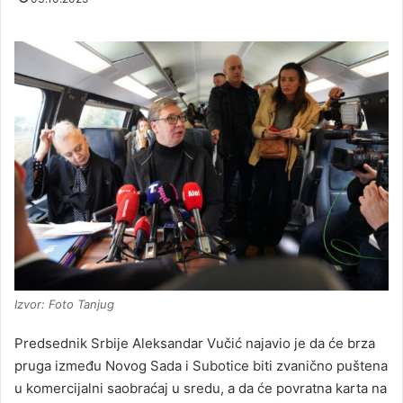
Izvor: Foto Tanjug
Predsednik Srbije Aleksandar Vučić najavio je da će brza
pruga između Novog Sada i Subotice biti zvanično puštena
u komercijalni saobraćaj u sredu, a da će povratna karta na