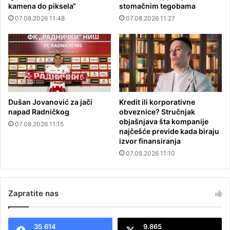
kamena do piksela“
stomačnim tegobama
07.08.2026 11:48
07.08.2026 11:27
Dušan Jovanović za jači
Kredit ili korporativne
napad Radničkog
obveznice? Stručnjak
objašnjava šta kompanije
07.08.2026 11:15
najčešće previde kada biraju
izvor finansiranja
07.08.2026 11:10
Zapratite nas
35.614
9.865