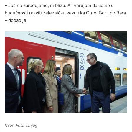
– Još ne zarađujemo, ni blizu. Ali verujem da ćemo u
budućnosti razviti železničku vezu i ka Crnoj Gori, do Bara
– dodao je.
Izvor: Foto Tanjug