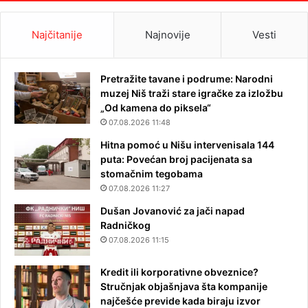
Najčitanije
Najnovije
Vesti
Pretražite tavane i podrume: Narodni
muzej Niš traži stare igračke za izložbu
„Od kamena do piksela“
07.08.2026 11:48
Hitna pomoć u Nišu intervenisala 144
puta: Povećan broj pacijenata sa
stomačnim tegobama
07.08.2026 11:27
Dušan Jovanović za jači napad
Radničkog
07.08.2026 11:15
Kredit ili korporativne obveznice?
Stručnjak objašnjava šta kompanije
najčešće previde kada biraju izvor