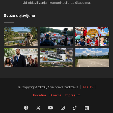
vid objavljivanja i komunikacije sa čitaocima.
Sveže objavljeno
© Copyright 2026, Sva prava zadržava |
Niš TV
|
Početna
O nama
Impresum
Facebook
X
YouTube
Instagram
TikTok
Instagram