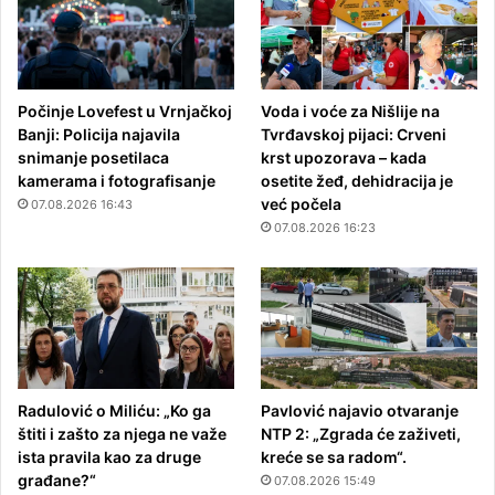
Počinje Lovefest u Vrnjačkoj
Voda i voće za Nišlije na
Banji: Policija najavila
Tvrđavskoj pijaci: Crveni
snimanje posetilaca
krst upozorava – kada
kamerama i fotografisanje
osetite žeđ, dehidracija je
već počela
07.08.2026 16:43
07.08.2026 16:23
Radulović o Miliću: „Ko ga
Pavlović najavio otvaranje
štiti i zašto za njega ne važe
NTP 2: „Zgrada će zaživeti,
ista pravila kao za druge
kreće se sa radom“.
građane?“
07.08.2026 15:49