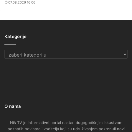
07.08.2026 16:06
Kategorije
Kategorije
O nama
Niš TV je informativni portal nastao dugogodišnjim iskustvom
poznatih novinara i voditelja koji su udruživanjem pokrenuli novi