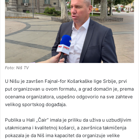
Foto: Niš TV
U Nišu je završen Fajnal-for Košarkaške lige Srbije, prvi
put organizovan u ovom formatu, a grad domaćin je, prema
ocenama organizatora, uspešno odgovorio na sve zahteve
velikog sportskog događaja.
Publika u Hali „Čair” imala je priliku da uživa u uzbudljivim
utakmicama i kvalitetnoj košarci, a završnica takmičenja
pokazala je da Niš ima kapacitet da organizuje velike