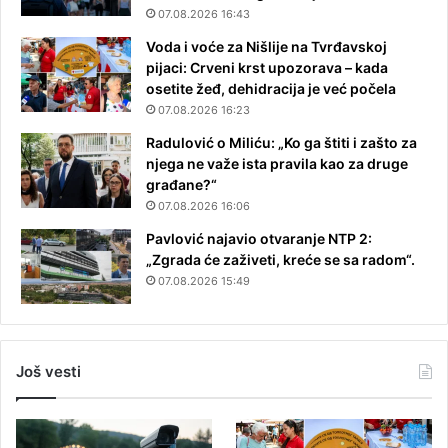
07.08.2026 16:43
Voda i voće za Nišlije na Tvrđavskoj
pijaci: Crveni krst upozorava – kada
osetite žeđ, dehidracija je već počela
07.08.2026 16:23
Radulović o Miliću: „Ko ga štiti i zašto za
njega ne važe ista pravila kao za druge
građane?“
07.08.2026 16:06
Pavlović najavio otvaranje NTP 2:
„Zgrada će zaživeti, kreće se sa radom“.
07.08.2026 15:49
Još vesti