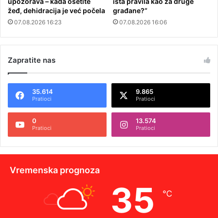
upozorava – kada osetite
ista pravila kao za druge
žeđ, dehidracija je već počela
građane?“
07.08.2026 16:23
07.08.2026 16:06
Zapratite nas
35.614
9.865
Pratioci
Pratioci
0
13.574
Pratioci
Pratioci
Vremenska prognoza
35
℃