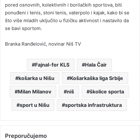
pored osnovnih, kolektivnih i borilačkih sportova, biti
ponuđeni i tenis, stoni tenis, vaterpolo i kajak, kako bi se
što više mladih uključilo u fizičku aktivnost i nastavilo da
se bavi sportom.
Branka Ranđelović, novinar Niš TV
Fajnal-for KLS
Hala Čair
košarka u Nišu
Košarkaška liga Srbije
Milan Milanov
niš
školice sporta
sport u Nišu
sportska infrastruktura
Preporučujemo