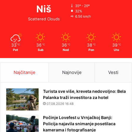
Niš
35º - 26º
32%
6.56 km/h
Scattered Clouds
33
36
36
38
39
℃
℃
℃
℃
℃
Pet
Sub
Ned
Pon
Uto
Najčitanije
Najnovije
Vesti
Turista sve više, kreveta nedovoljno: Bela
Palanka traži investitora za hotel
07.08.2026 16:48
Počinje Lovefest u Vrnjačkoj Banji:
Policija najavila snimanje posetilaca
kamerama i fotografisanje