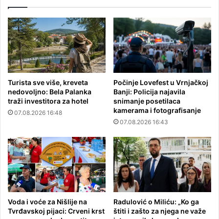
Turista sve više, kreveta
Počinje Lovefest u Vrnjačkoj
nedovoljno: Bela Palanka
Banji: Policija najavila
traži investitora za hotel
snimanje posetilaca
kamerama i fotografisanje
07.08.2026 16:48
07.08.2026 16:43
Voda i voće za Nišlije na
Radulović o Miliću: „Ko ga
Tvrđavskoj pijaci: Crveni krst
štiti i zašto za njega ne važe