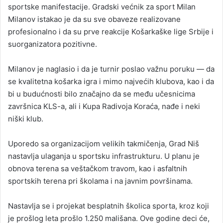
sportske manifestacije. Gradski većnik za sport Milan
Milanov istakao je da su sve obaveze realizovane
profesionalno i da su prve reakcije Košarkaške lige Srbije i
suorganizatora pozitivne.
Milanov je naglasio i da je turnir poslao važnu poruku — da
se kvalitetna košarka igra i mimo najvećih klubova, kao i da
bi u budućnosti bilo značajno da se među učesnicima
završnica KLS-a, ali i Kupa Radivoja Koraća, nađe i neki
niški klub.
Uporedo sa organizacijom velikih takmičenja, Grad Niš
nastavlja ulaganja u sportsku infrastrukturu. U planu je
obnova terena sa veštačkom travom, kao i asfaltnih
sportskih terena pri školama i na javnim površinama.
Nastavlja se i projekat besplatnih školica sporta, kroz koji
je prošlog leta prošlo 1.250 mališana. Ove godine deci će,