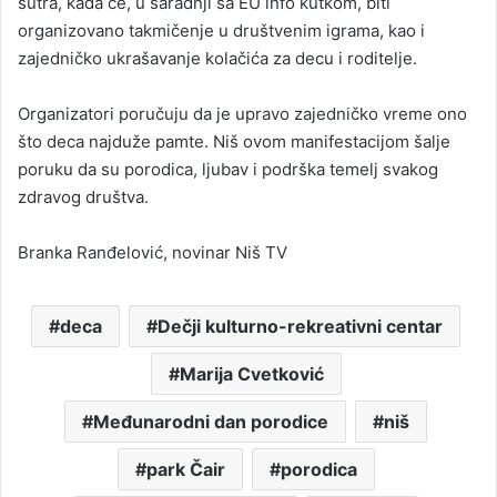
sutra, kada će, u saradnji sa EU info kutkom, biti
organizovano takmičenje u društvenim igrama, kao i
zajedničko ukrašavanje kolačića za decu i roditelje.
Organizatori poručuju da je upravo zajedničko vreme ono
što deca najduže pamte. Niš ovom manifestacijom šalje
poruku da su porodica, ljubav i podrška temelj svakog
zdravog društva.
Branka Ranđelović, novinar Niš TV
deca
Dečji kulturno-rekreativni centar
Marija Cvetković
Međunarodni dan porodice
niš
park Čair
porodica