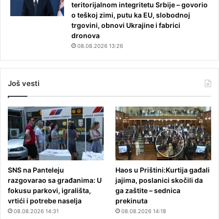
teritorijalnom integritetu Srbije – govorio
o teškoj zimi, putu ka EU, slobodnoj
trgovini, obnovi Ukrajine i fabrici
dronova
08.08.2026 13:26
Još vesti
SNS na Panteleju
Haos u Prištini:Kurtija gađali
razgovarao sa građanima: U
jajima, poslanici skočili da
fokusu parkovi, igrališta,
ga zaštite – sednica
vrtići i potrebe naselja
prekinuta
08.08.2026 14:31
08.08.2026 14:18