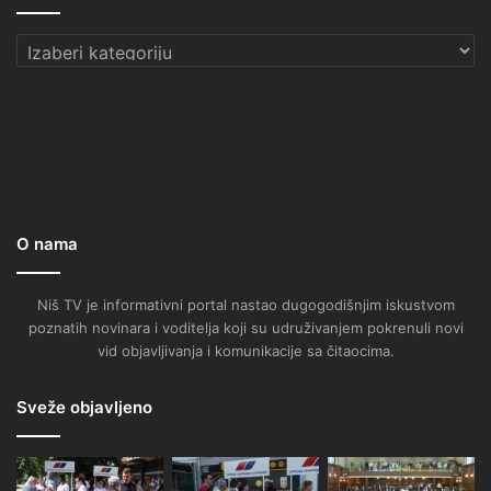
Kategorije
O nama
Niš TV je informativni portal nastao dugogodišnjim iskustvom
poznatih novinara i voditelja koji su udruživanjem pokrenuli novi
vid objavljivanja i komunikacije sa čitaocima.
Sveže objavljeno