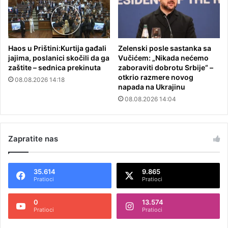
Haos u Prištini:Kurtija gađali
Zelenski posle sastanka sa
jajima, poslanici skočili da ga
Vučićem: „Nikada nećemo
zaštite – sednica prekinuta
zaboraviti dobrotu Srbije“ –
otkrio razmere novog
08.08.2026 14:18
napada na Ukrajinu
08.08.2026 14:04
Zapratite nas
35.614
9.865
Pratioci
Pratioci
0
13.574
Pratioci
Pratioci