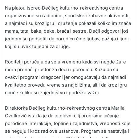
Na platou ispred Dečijeg kulturno-rekreativnog centra
organizovane su radionice, sportske i zabavne aktivnosti,
a najmlađi su kroz igru i druženje pokazali koliko im znače
mama, tata, bake, deke, braća i sestre. Dečji odgovori još
jednom su podsetili da porodicu čine ljubav, pažnja i ljudi
koji su uvek tu jedni za druge.
Roditelji poručuju da se u vremenu kada svi negde žure
mora pronaći prostor za decu i porodicu. Kažu da su
ovakvi programi dragoceni jer omogućavaju da najmlađi
kvalitetno provedu vreme sa najbližima, ali i da kroz igru
nauče koliko su zajedništvo i podrška važni.
Direktorka Dečijeg kulturno-rekreativnog centra Marija
Cvetković istakla je da je glavni cilj programa jačanje
porodične interakcije, topline i zajedništva, vrednosti koje
se neguju i kroz rad ove ustanove. Program se nastavlja i