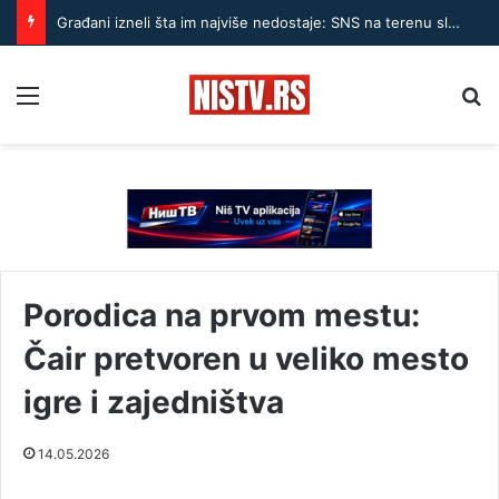
Građani izneli šta im najviše nedostaje: SNS na terenu slušao predloge i probleme
Menu
Pr
Porodica na prvom mestu:
Čair pretvoren u veliko mesto
igre i zajedništva
14.05.2026