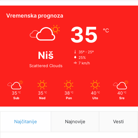
Vremenska prognoza
35
℃
Niš
35º - 25º
25%
7 km/h
Scattered Clouds
35
35
38
40
40
℃
℃
℃
℃
℃
Sub
Ned
Pon
Uto
Sre
Najčitanije
Najnovije
Vesti