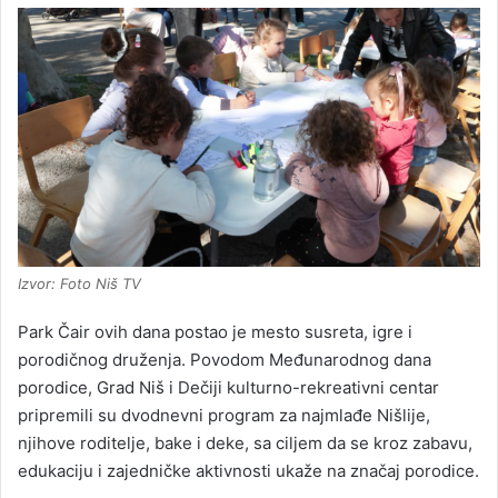
Izvor: Foto Niš TV
Park Čair ovih dana postao je mesto susreta, igre i
porodičnog druženja. Povodom Međunarodnog dana
porodice, Grad Niš i Dečiji kulturno-rekreativni centar
pripremili su dvodnevni program za najmlađe Nišlije,
njihove roditelje, bake i deke, sa ciljem da se kroz zabavu,
edukaciju i zajedničke aktivnosti ukaže na značaj porodice.