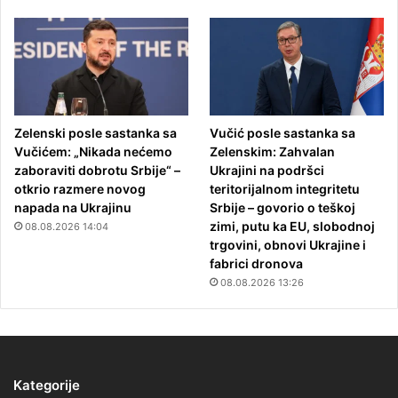
Zelenski posle sastanka sa
Vučić posle sastanka sa
Vučićem: „Nikada nećemo
Zelenskim: Zahvalan
zaboraviti dobrotu Srbije“ –
Ukrajini na podršci
otkrio razmere novog
teritorijalnom integritetu
napada na Ukrajinu
Srbije – govorio o teškoj
zimi, putu ka EU, slobodnoj
08.08.2026 14:04
trgovini, obnovi Ukrajine i
fabrici dronova
08.08.2026 13:26
Kategorije