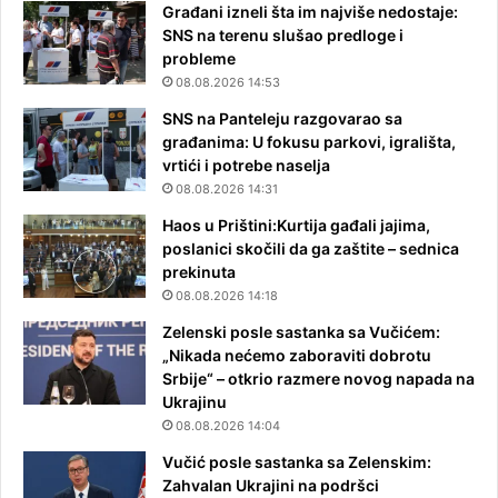
Građani izneli šta im najviše nedostaje:
SNS na terenu slušao predloge i
probleme
08.08.2026 14:53
SNS na Panteleju razgovarao sa
građanima: U fokusu parkovi, igrališta,
vrtići i potrebe naselja
08.08.2026 14:31
Haos u Prištini:Kurtija gađali jajima,
poslanici skočili da ga zaštite – sednica
prekinuta
08.08.2026 14:18
Zelenski posle sastanka sa Vučićem:
„Nikada nećemo zaboraviti dobrotu
Srbije“ – otkrio razmere novog napada na
Ukrajinu
08.08.2026 14:04
Vučić posle sastanka sa Zelenskim:
Zahvalan Ukrajini na podršci