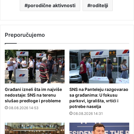
porodične aktivnosti
roditelji
Preporučujemo
Građani izneli šta im najviše
SNS na Panteleju razgovarao
nedostaje: SNS na terenu
sa građanima: U fokusu
slušao predloge i probleme
parkovi, igrališta, vrtići i
potrebe naselja
08.08.2026 14:53
08.08.2026 14:31