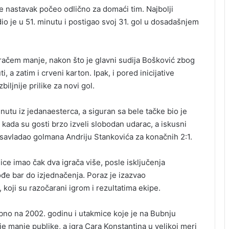
e nastavak počeo odlično za domaći tim. Najbolji
io je u 51. minutu i postigao svoj 31. gol u dosadašnjem
gračem manje, nakon što je glavni sudija Bošković zbog
 a zatim i crveni karton. Ipak, i pored inicijative
iljnije prilike za novi gol.
nutu iz jedanaesterca, a siguran sa bele tačke bio je
 kada su gosti brzo izveli slobodan udarac, a iskusni
avladao golmana Andriju Stankovića za konačnih 2:1.
ice imao čak dva igrača više, posle isključenja
e bar do izjednačenja. Poraz je izazvao
 koji su razočarani igrom i rezultatima ekipe.
bno na 2002. godinu i utakmice koje je na Bubnju
e je manje publike, a igra Cara Konstantina u velikoj meri