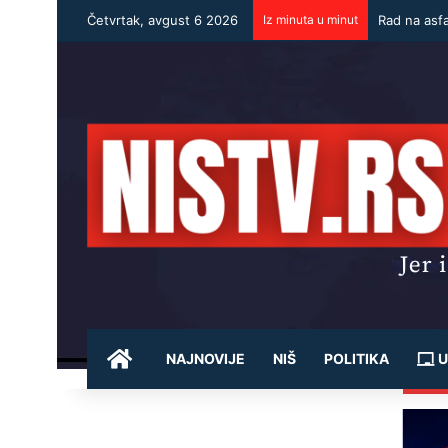
Četvrtak, avgust 6 2026
Iz minuta u minut
Rad na asf
POČETNA
NAJNOVIJE
NIŠ
POLITIKA
U