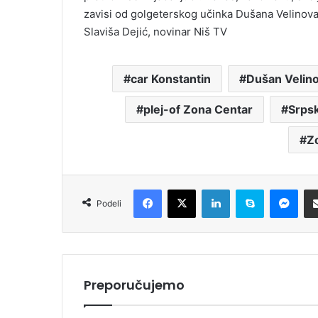
zavisi od golgeterskog učinka Dušana Velinova
Slaviša Dejić, novinar Niš TV
car Konstantin
Dušan Velin
plej-of Zona Centar
Srpsk
Z
Facebook
X
LinkedIn
Skype
Messenger
Podeli
Preporučujemo