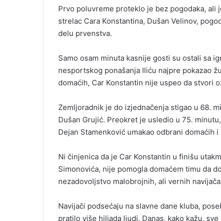
Prvo poluvreme proteklo je bez pogodaka, ali j
strelac Cara Konstantina, Dušan Velinov, pogod
delu prvenstva.
Samo osam minuta kasnije gosti su ostali sa i
nesportskog ponašanja Iliću najpre pokazao žuti,
domaćih, Car Konstantin nije uspeo da stvori ozb
Zemljoradnik je do izjednačenja stigao u 68. mi
Dušan Grujić. Preokret je usledio u 75. minutu,
Dejan Stamenković umakao odbrani domaćih i s
Ni činjenica da je Car Konstantin u finišu utakm
Simonovića, nije pomogla domaćem timu da dođ
nezadovoljstvo malobrojnih, ali vernih navijača,
Navijači podsećaju na slavne dane kluba, pose
pratilo više hiljada ljudi. Danas, kako kažu, sv