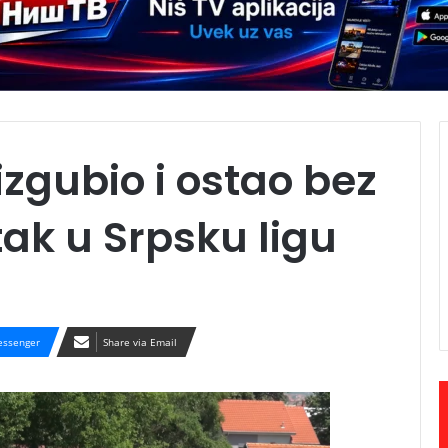
izgubio i ostao bez
ak u Srpsku ligu
ssenger
Share via Email