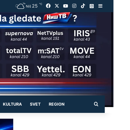
℃
25
Facebook
X
YouTube
Instagram
TikTok
Instagram
Sidebar
Niš
Pretraži
KULTURA
SVET
REGION