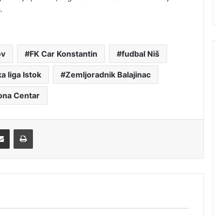
.
ov
FK Car Konstantin
fudbal Niš
a liga Istok
Zemljoradnik Balajinac
ona Centar
Share via Email
Print