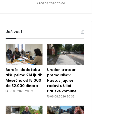
06.08.2026 20:04
Još vesti
Borački dodatak u
Uređen trotoar
Nišu prima 214 ljudi:
prema Nišavi:
Mesečno od 18.000
Nastavljaju se
do 32.000 dinara
radovi u Ulici
Pariske komune
06.08.2026 20:59
06.08.2026 20:35