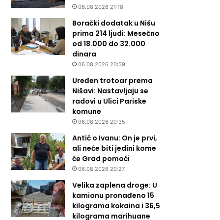
06.08.2026 21:18
Borački dodatak u Nišu
prima 214 ljudi: Mesečno
od 18.000 do 32.000
dinara
06.08.2026 20:59
Uređen trotoar prema
Nišavi: Nastavljaju se
radovi u Ulici Pariske
komune
06.08.2026 20:35
Antić o Ivanu: On je prvi,
ali neće biti jedini kome
će Grad pomoći
06.08.2026 20:27
Velika zaplena droge: U
kamionu pronađeno 15
kilograma kokaina i 36,5
kilograma marihuane