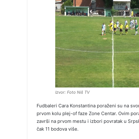
Izvor: Foto Niš TV
Fudbaleri Cara Konstantina poraženi su na svom
prvom kolu plej-of faze Zone Centar. Ovim por
završi na prvom mestu i izbori povratak u Srps
čak 11 bodova više.