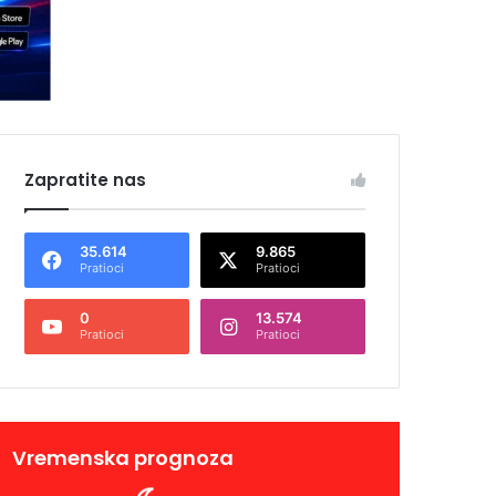
Zapratite nas
35.614
9.865
Pratioci
Pratioci
0
13.574
Pratioci
Pratioci
Vremenska prognoza