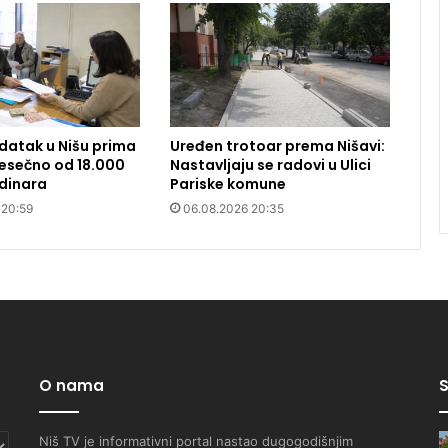
datak u Nišu prima
Uređen trotoar prema Nišavi:
 Mesečno od 18.000
Nastavljaju se radovi u Ulici
dinara
Pariske komune
 20:59
06.08.2026 20:35
O nama
S
Niš TV je informativni portal nastao dugogodišnjim