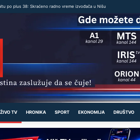
altu po plus 38: Skraćeno radno vreme izvođača u Nišu
ŽIVO TV
HRONIKA
SPORT
EKONOMIJA
DRUŠTVO