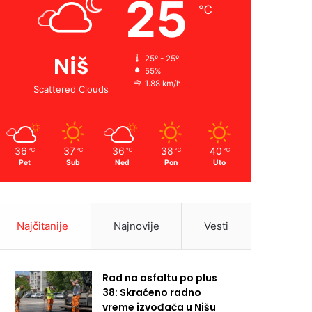
25
℃
Niš
25º - 25º
55%
1.88 km/h
Scattered Clouds
36
37
36
38
40
℃
℃
℃
℃
℃
Pet
Sub
Ned
Pon
Uto
Najčitanije
Najnovije
Vesti
Rad na asfaltu po plus
38: Skraćeno radno
vreme izvođača u Nišu