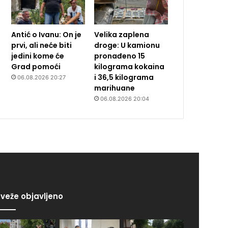
Antić o Ivanu: On je
Velika zaplena
prvi, ali neće biti
droge: U kamionu
jedini kome će
pronađeno 15
Grad pomoći
kilograma kokaina
i 36,5 kilograma
06.08.2026 20:27
marihuane
06.08.2026 20:04
veže objavljeno