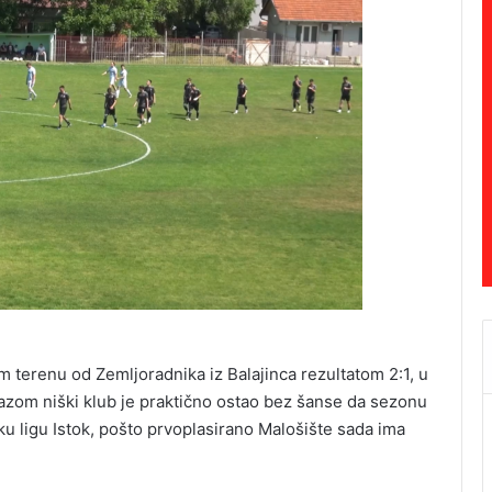
 terenu od Zemljoradnika iz Balajinca rezultatom 2:1, u
azom niški klub je praktično ostao bez šanse da sezonu
ku ligu Istok, pošto prvoplasirano Malošište sada ima