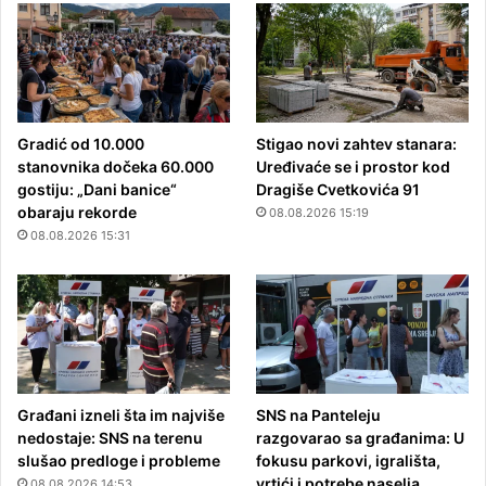
Gradić od 10.000
Stigao novi zahtev stanara:
stanovnika dočeka 60.000
Uređivaće se i prostor kod
gostiju: „Dani banice“
Dragiše Cvetkovića 91
obaraju rekorde
08.08.2026 15:19
08.08.2026 15:31
Građani izneli šta im najviše
SNS na Panteleju
nedostaje: SNS na terenu
razgovarao sa građanima: U
slušao predloge i probleme
fokusu parkovi, igrališta,
vrtići i potrebe naselja
08.08.2026 14:53