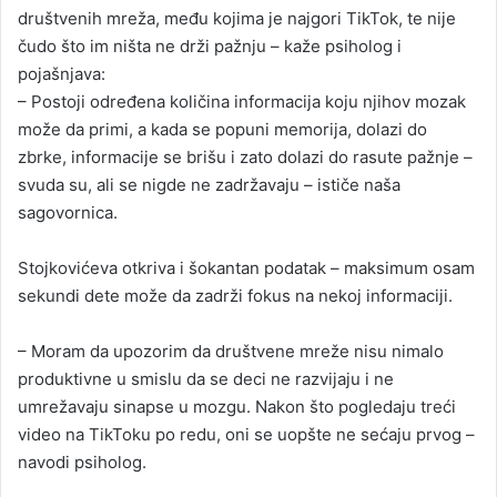
društvenih mreža, među kojima je najgori TikTok, te nije
čudo što im ništa ne drži pažnju – kaže psiholog i
pojašnjava:
– Postoji određena količina informacija koju njihov mozak
može da primi, a kada se popuni memorija, dolazi do
zbrke, informacije se brišu i zato dolazi do rasute pažnje –
svuda su, ali se nigde ne zadržavaju – ističe naša
sagovornica.
Stojkovićeva otkriva i šokantan podatak – maksimum osam
sekundi dete može da zadrži fokus na nekoj informaciji.
– Moram da upozorim da društvene mreže nisu nimalo
produktivne u smislu da se deci ne razvijaju i ne
umrežavaju sinapse u mozgu. Nakon što pogledaju treći
video na TikToku po redu, oni se uopšte ne sećaju prvog –
navodi psiholog.