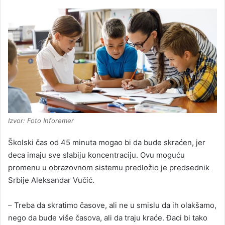
Izvor: Foto Inforemer
Školski čas od 45 minuta mogao bi da bude skraćen, jer
deca imaju sve slabiju koncentraciju. Ovu moguću
promenu u obrazovnom sistemu predložio je predsednik
Srbije Aleksandar Vučić.
– Treba da skratimo časove, ali ne u smislu da ih olakšamo,
nego da bude više časova, ali da traju kraće. Đaci bi tako