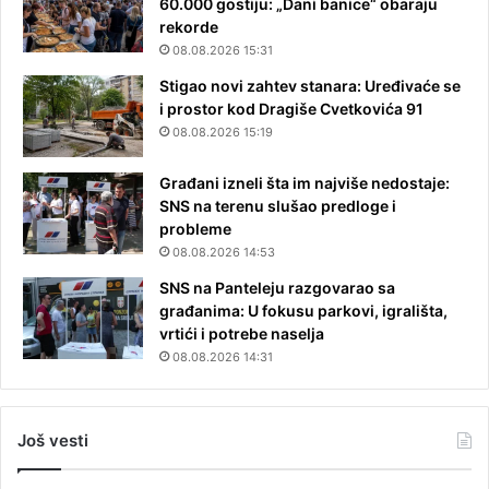
60.000 gostiju: „Dani banice“ obaraju
rekorde
08.08.2026 15:31
Stigao novi zahtev stanara: Uređivaće se
i prostor kod Dragiše Cvetkovića 91
08.08.2026 15:19
Građani izneli šta im najviše nedostaje:
SNS na terenu slušao predloge i
probleme
08.08.2026 14:53
SNS na Panteleju razgovarao sa
građanima: U fokusu parkovi, igrališta,
vrtići i potrebe naselja
08.08.2026 14:31
Još vesti