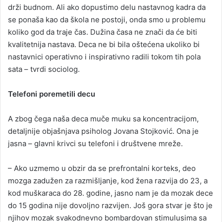
drži budnom. Ali ako dopustimo delu nastavnog kadra da
se ponaša kao da škola ne postoji, onda smo u problemu
koliko god da traje čas. Dužina časa ne znači da će biti
kvalitetnija nastava. Deca ne bi bila oštećena ukoliko bi
nastavnici operativno i inspirativno radili tokom tih pola
sata – tvrdi sociolog.
Telefoni poremetili decu
A zbog čega naša deca muče muku sa koncentracijom,
detaljnije objašnjava psiholog Jovana Stojković. Ona je
jasna – glavni krivci su telefoni i društvene mreže.
– Ako uzmemo u obzir da se prefrontalni korteks, deo
mozga zadužen za razmišljanje, kod žena razvija do 23, a
kod muškaraca do 28. godine, jasno nam je da mozak dece
do 15 godina nije dovoljno razvijen. Još gora stvar je što je
njihov mozak svakodnevno bombardovan stimulusima sa