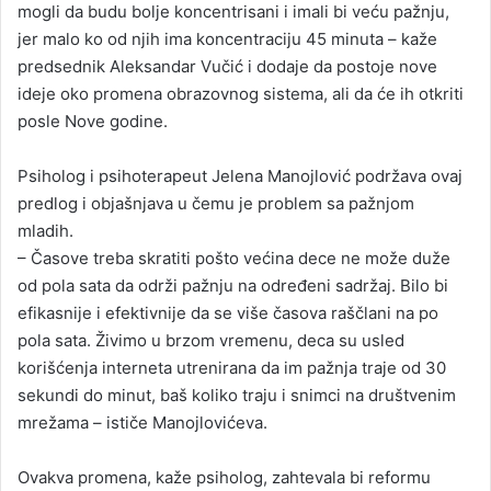
mogli da budu bolje koncentrisani i imali bi veću pažnju,
jer malo ko od njih ima koncentraciju 45 minuta – kaže
predsednik Aleksandar Vučić i dodaje da postoje nove
ideje oko promena obrazovnog sistema, ali da će ih otkriti
posle Nove godine.
Psiholog i psihoterapeut Jelena Manojlović podržava ovaj
predlog i objašnjava u čemu je problem sa pažnjom
mladih.
– Časove treba skratiti pošto većina dece ne može duže
od pola sata da održi pažnju na određeni sadržaj. Bilo bi
efikasnije i efektivnije da se više časova raščlani na po
pola sata. Živimo u brzom vremenu, deca su usled
korišćenja interneta utrenirana da im pažnja traje od 30
sekundi do minut, baš koliko traju i snimci na društvenim
mrežama – ističe Manojlovićeva.
Ovakva promena, kaže psiholog, zahtevala bi reformu