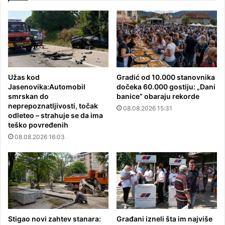
Užas kod
Gradić od 10.000 stanovnika
Jasenovika:Automobil
dočeka 60.000 gostiju: „Dani
smrskan do
banice“ obaraju rekorde
neprepoznatljivosti, točak
08.08.2026 15:31
odleteo – strahuje se da ima
teško povređenih
08.08.2026 16:03
Stigao novi zahtev stanara:
Građani izneli šta im najviše