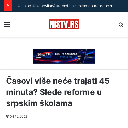
Užas kod Jasenovika:Automobil smrskan do neprepoznatljivosti, točak odleteo – strahuje se da ima teško povređenih
Menu
Pr
Časovi više neće trajati 45
minuta? Slede reforme u
srpskim školama
04.12.2025