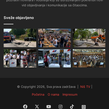
poznatih novinara i voditelja koji su udruživanjem pokrenuli novi
vid objavljivanja i komunikacije sa čitaocima.
Sveže objavljeno
© Copyright 2026, Sva prava zadržava |
Niš TV
|
Početna
O nama
Impresum
Facebook
X
YouTube
Instagram
TikTok
Instagram