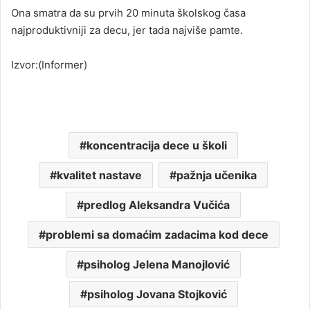
Ona smatra da su prvih 20 minuta školskog časa
najproduktivniji za decu, jer tada najviše pamte.
Izvor:(Informer)
koncentracija dece u školi
kvalitet nastave
pažnja učenika
predlog Aleksandra Vučića
problemi sa domaćim zadacima kod dece
psiholog Jelena Manojlović
psiholog Jovana Stojković