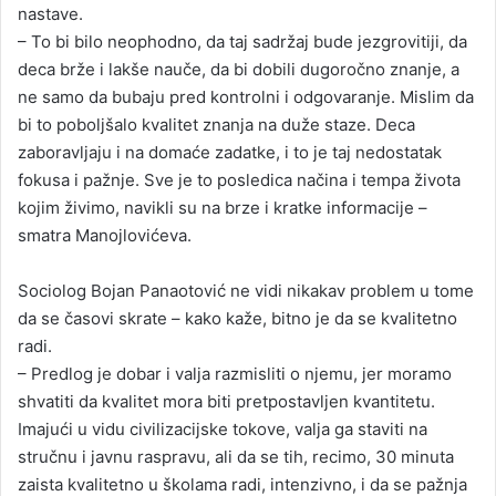
nastave.
– To bi bilo neophodno, da taj sadržaj bude jezgrovitiji, da
deca brže i lakše nauče, da bi dobili dugoročno znanje, a
ne samo da bubaju pred kontrolni i odgovaranje. Mislim da
bi to poboljšalo kvalitet znanja na duže staze. Deca
zaboravljaju i na domaće zadatke, i to je taj nedostatak
fokusa i pažnje. Sve je to posledica načina i tempa života
kojim živimo, navikli su na brze i kratke informacije –
smatra Manojlovićeva.
Sociolog Bojan Panaotović ne vidi nikakav problem u tome
da se časovi skrate – kako kaže, bitno je da se kvalitetno
radi.
– Predlog je dobar i valja razmisliti o njemu, jer moramo
shvatiti da kvalitet mora biti pretpostavljen kvantitetu.
Imajući u vidu civilizacijske tokove, valja ga staviti na
stručnu i javnu raspravu, ali da se tih, recimo, 30 minuta
zaista kvalitetno u školama radi, intenzivno, i da se pažnja