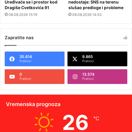
Uređivaće se i prostor kod
nedostaje: SNS na terenu
Dragiše Cvetkovića 91
slušao predloge i probleme
08.08.2026 15:19
08.08.2026 14:53
Zapratite nas
35.614
9.865
Pratioci
Pratioci
0
13.574
Pratioci
Pratioci
Vremenska prognoza
26
℃