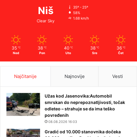
Niš
35º - 25º
58%
1.68 km/h
Clear Sky
35
38
40
38
36
℃
℃
℃
℃
℃
Ned
Pon
Uto
Sre
Čet
Najčitanije
Najnovije
Vesti
Užas kod Jasenovika:Automobil
smrskan do neprepoznatljivosti, točak
odleteo – strahuje se da ima teško
povređenih
08.08.2026 16:03
Gradić od 10.000 stanovnika dočeka