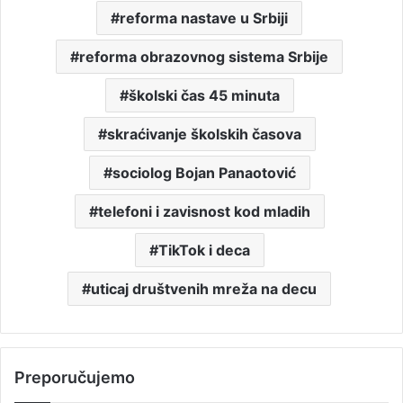
reforma nastave u Srbiji
reforma obrazovnog sistema Srbije
školski čas 45 minuta
skraćivanje školskih časova
sociolog Bojan Panaotović
telefoni i zavisnost kod mladih
TikTok i deca
uticaj društvenih mreža na decu
Preporučujemo