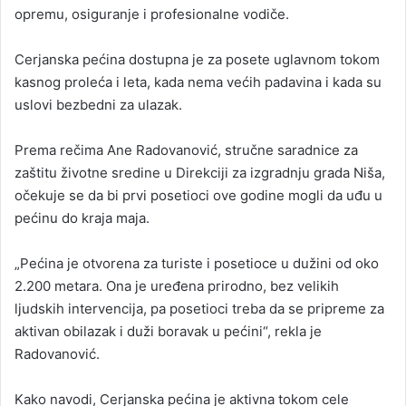
opremu, osiguranje i profesionalne vodiče.
Cerjanska pećina dostupna je za posete uglavnom tokom
kasnog proleća i leta, kada nema većih padavina i kada su
uslovi bezbedni za ulazak.
Prema rečima Ane Radovanović, stručne saradnice za
zaštitu životne sredine u Direkciji za izgradnju grada Niša,
očekuje se da bi prvi posetioci ove godine mogli da uđu u
pećinu do kraja maja.
„Pećina je otvorena za turiste i posetioce u dužini od oko
2.200 metara. Ona je uređena prirodno, bez velikih
ljudskih intervencija, pa posetioci treba da se pripreme za
aktivan obilazak i duži boravak u pećini“, rekla je
Radovanović.
Kako navodi, Cerjanska pećina je aktivna tokom cele