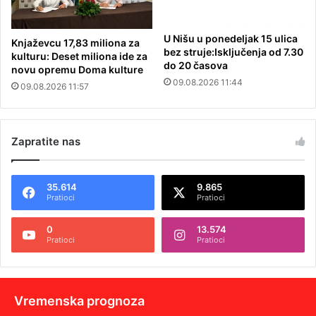
U Nišu u ponedeljak 15 ulica
Knjaževcu 17,83 miliona za
bez struje:Isključenja od 7.30
kulturu: Deset miliona ide za
do 20 časova
novu opremu Doma kulture
09.08.2026 11:44
09.08.2026 11:57
Zapratite nas
35.614
9.865
Pratioci
Pratioci
0
13.574
Pratioci
Pratioci
Vremenska prognoza