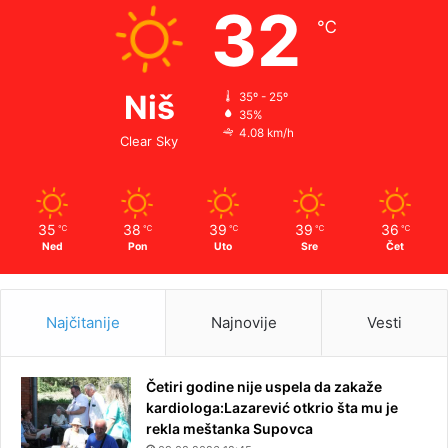
32
℃
Niš
35º - 25º
35%
4.08 km/h
Clear Sky
35
38
39
39
36
℃
℃
℃
℃
℃
Ned
Pon
Uto
Sre
Čet
Najčitanije
Najnovije
Vesti
Četiri godine nije uspela da zakaže
kardiologa:Lazarević otkrio šta mu je
rekla meštanka Supovca