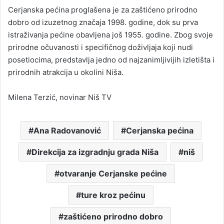
Cerjanska pećina proglašena je za zaštićeno prirodno
dobro od izuzetnog značaja 1998. godine, dok su prva
istraživanja pećine obavljena još 1955. godine. Zbog svoje
prirodne očuvanosti i specifičnog doživljaja koji nudi
posetiocima, predstavlja jedno od najzanimljivijih izletišta i
prirodnih atrakcija u okolini Niša.
Milena Terzić, novinar Niš TV
Ana Radovanović
Cerjanska pećina
Direkcija za izgradnju grada Niša
niš
otvaranje Cerjanske pećine
ture kroz pećinu
zaštićeno prirodno dobro