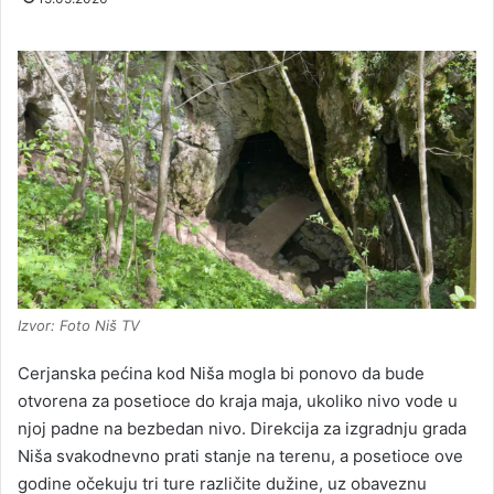
Izvor: Foto Niš TV
Cerjanska pećina kod Niša mogla bi ponovo da bude
otvorena za posetioce do kraja maja, ukoliko nivo vode u
njoj padne na bezbedan nivo. Direkcija za izgradnju grada
Niša svakodnevno prati stanje na terenu, a posetioce ove
godine očekuju tri ture različite dužine, uz obaveznu