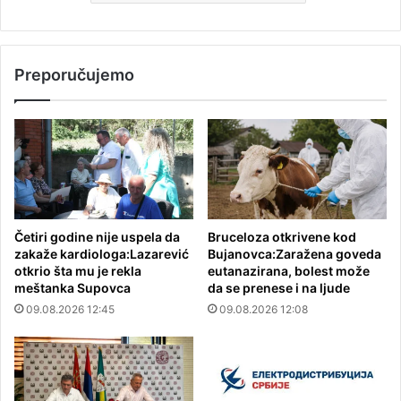
Preporučujemo
Četiri godine nije uspela da
Bruceloza otkrivene kod
zakaže kardiologa:Lazarević
Bujanovca:Zaražena goveda
otkrio šta mu je rekla
eutanazirana, bolest može
meštanka Supovca
da se prenese i na ljude
09.08.2026 12:45
09.08.2026 12:08