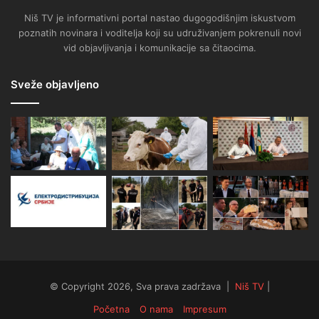
Niš TV je informativni portal nastao dugogodišnjim iskustvom
poznatih novinara i voditelja koji su udruživanjem pokrenuli novi
vid objavljivanja i komunikacije sa čitaocima.
Sveže objavljeno
© Copyright 2026, Sva prava zadržava |
Niš TV
|
Početna
O nama
Impresum