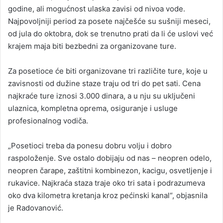
godine, ali mogućnost ulaska zavisi od nivoa vode.
Najpovoljniji period za posete najčešće su sušniji meseci,
od jula do oktobra, dok se trenutno prati da li će uslovi već
krajem maja biti bezbedni za organizovane ture.
Za posetioce će biti organizovane tri različite ture, koje u
zavisnosti od dužine staze traju od tri do pet sati. Cena
najkraće ture iznosi 3.000 dinara, a u nju su uključeni
ulaznica, kompletna oprema, osiguranje i usluge
profesionalnog vodiča.
„Posetioci treba da ponesu dobru volju i dobro
raspoloženje. Sve ostalo dobijaju od nas – neopren odelo,
neopren čarape, zaštitni kombinezon, kacigu, osvetljenje i
rukavice. Najkraća staza traje oko tri sata i podrazumeva
oko dva kilometra kretanja kroz pećinski kanal“, objasnila
je Radovanović.