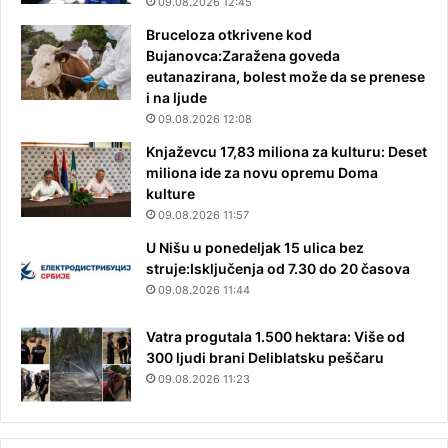
09.08.2026 12:45
Bruceloza otkrivene kod
Bujanovca:Zaražena goveda
eutanazirana, bolest može da se prenese
i na ljude
09.08.2026 12:08
Knjaževcu 17,83 miliona za kulturu: Deset
miliona ide za novu opremu Doma
kulture
09.08.2026 11:57
U Nišu u ponedeljak 15 ulica bez
struje:Isključenja od 7.30 do 20 časova
09.08.2026 11:44
Vatra progutala 1.500 hektara: Više od
300 ljudi brani Deliblatsku peščaru
09.08.2026 11:23