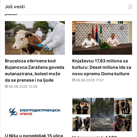
Još vesti
Bruceloza otkrivene kod
Knjaževcu 17,83 miliona za
Bujanovca:Zaražena goveda
kulturu: Deset miliona ide za
eutanazirana, bolest može
novu opremu Doma kulture
da se prenese i na ljude
09.08.2026 11:57
09.08.2026 12:08
U Nišu u ponedeljak 15 ulica