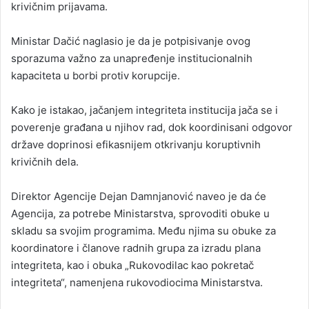
krivičnim prijavama.
Ministar Dačić naglasio je da je potpisivanje ovog
sporazuma važno za unapređenje institucionalnih
kapaciteta u borbi protiv korupcije.
Kako je istakao, jačanjem integriteta institucija jača se i
poverenje građana u njihov rad, dok koordinisani odgovor
države doprinosi efikasnijem otkrivanju koruptivnih
krivičnih dela.
Direktor Agencije Dejan Damnjanović naveo je da će
Agencija, za potrebe Ministarstva, sprovoditi obuke u
skladu sa svojim programima. Među njima su obuke za
koordinatore i članove radnih grupa za izradu plana
integriteta, kao i obuka „Rukovodilac kao pokretač
integriteta“, namenjena rukovodiocima Ministarstva.