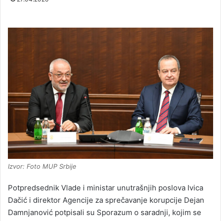
Izvor: Foto MUP Srbije
Potpredsednik Vlade i ministar unutrašnjih poslova Ivica
Dačić i direktor Agencije za sprečavanje korupcije Dejan
Damnjanović potpisali su Sporazum o saradnji, kojim se