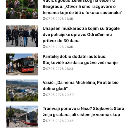
Vučić ugostio Zelenskog na večeri u
Beogradu: „Otvorili smo razgovore o
temama koje će biti u fokusu sastanaka“
07.08.2026 21:45
Uhapšen muškarac za kojim su tragale
dve policijske uprave: Određen mu
pritvor do 30 dana
07.08.2026 21:35
Pantelej dobio dodatni autobus:
Stojković kaže da su gužve već manje
07.08.2026 21:24
Vasić: „Da nema Michelina, Pirot bi bio
dolina gladi“
07.08.2026 20:59
Tramvaji ponovo u Nišu? Stojković: Stara
želja građana, ali sistem je veoma skup
07.08.2026 20:45