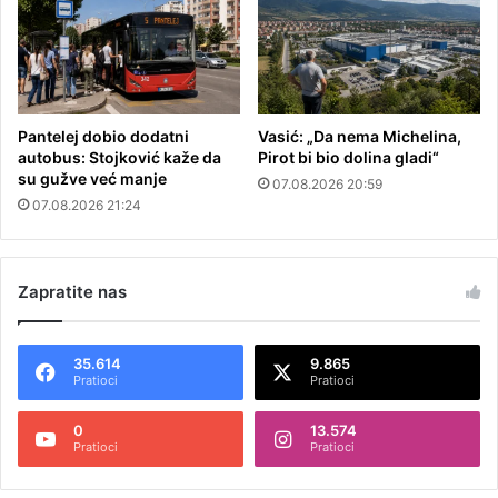
Pantelej dobio dodatni
Vasić: „Da nema Michelina,
autobus: Stojković kaže da
Pirot bi bio dolina gladi“
su gužve već manje
07.08.2026 20:59
07.08.2026 21:24
Zapratite nas
35.614
9.865
Pratioci
Pratioci
0
13.574
Pratioci
Pratioci