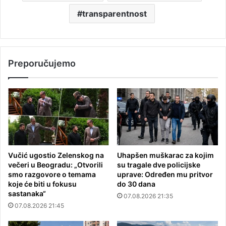
transparentnost
Preporučujemo
Vučić ugostio Zelenskog na
Uhapšen muškarac za kojim
večeri u Beogradu: „Otvorili
su tragale dve policijske
smo razgovore o temama
uprave: Određen mu pritvor
koje će biti u fokusu
do 30 dana
sastanaka“
07.08.2026 21:35
07.08.2026 21:45