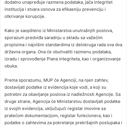
dodatno unapređuje razmena podataka, jača integritet
institucija i stvara osnova za efikasniju prevenciju i
otkrivanje korupcije.
Kako je saopšteno iz Ministarstva unutrašnjih poslova,
sporazum predviđa saradnju u skladu sa važećim
propisima i najvišim standardima iz delokruga rada ova dva
državna organa. Ona će obuhvatiti razmenu podataka,
izradu i sprovođenje Plana integriteta, kao i organizovanje
obuka.
Prema sporazumu, MUP će Agenciji, na njen zahtev,
dostavljati podatke iz evidencija koje vodi, a koji su
potrebni za obavljanje poslova iz nadležnosti Agencije. Sa
druge strane, Agencija će Ministarstvu dostavljati podatke
iz svojih evidencija, uključujući registar imovine sa
pratećom dokumentacijom, registar funkcionera, kao i
podatke o zahtevima za pokretanje prekršajnih postupaka i