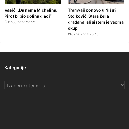
Vasić: „Da nema Michelina,
Tramvaji ponovo u Nišu?
Pirot bi bio dolina gladi“
Stojković: Stara želja
građana, ali sistem je veoma
07.08.2026 20:59
skup
07.08.2026 20:45
Kategorije
Kategorije