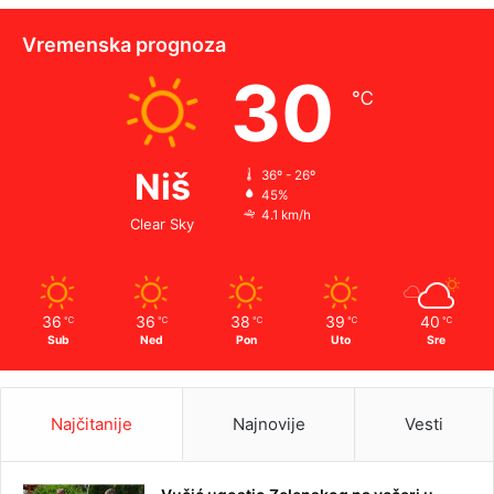
Vremenska prognoza
30
℃
Niš
36º - 26º
45%
4.1 km/h
Clear Sky
36
36
38
39
40
℃
℃
℃
℃
℃
Sub
Ned
Pon
Uto
Sre
Najčitanije
Najnovije
Vesti