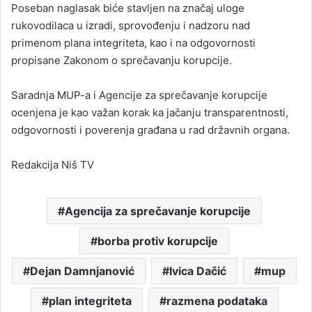
Poseban naglasak biće stavljen na značaj uloge
rukovodilaca u izradi, sprovođenju i nadzoru nad
primenom plana integriteta, kao i na odgovornosti
propisane Zakonom o sprečavanju korupcije.
Saradnja MUP-a i Agencije za sprečavanje korupcije
ocenjena je kao važan korak ka jačanju transparentnosti,
odgovornosti i poverenja građana u rad državnih organa.
Redakcija Niš TV
Agencija za sprečavanje korupcije
borba protiv korupcije
Dejan Damnjanović
Ivica Dačić
mup
plan integriteta
razmena podataka