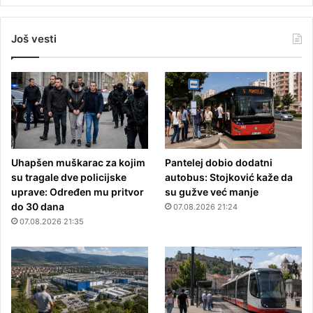
Još vesti
Uhapšen muškarac za kojim
Pantelej dobio dodatni
su tragale dve policijske
autobus: Stojković kaže da
uprave: Određen mu pritvor
su gužve već manje
do 30 dana
07.08.2026 21:24
07.08.2026 21:35