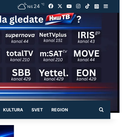
℃
24
Facebook
X
YouTube
Instagram
TikTok
Instagram
Sidebar
Niš
Pretraži
KULTURA
SVET
REGION