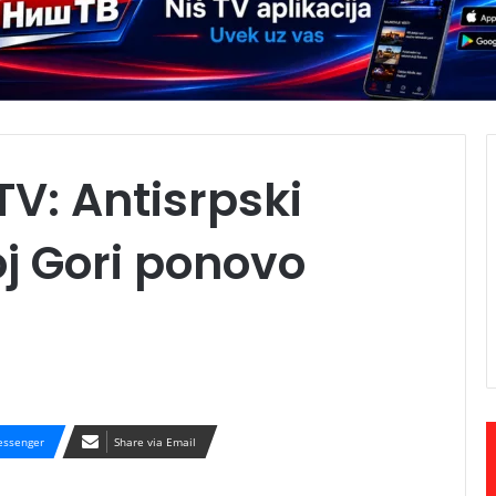
TV: Antisrpski
j Gori ponovo
ssenger
Share via Email