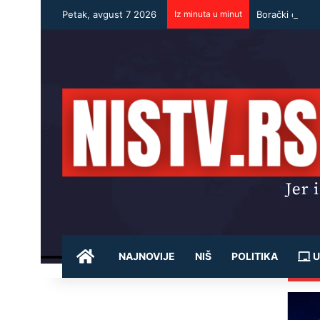
Petak, avgust 7 2026
Iz minuta u minut
Borački dodat
POČETNA
NAJNOVIJE
NIŠ
POLITIKA
U