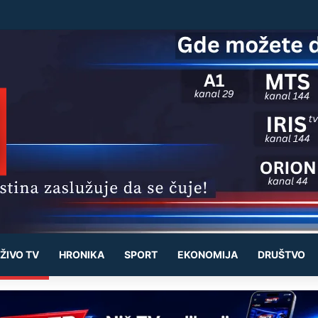
ak u Nišu prima 214 ljudi: Mesečno od 18.000 do 32.000 dinara
ŽIVO TV
HRONIKA
SPORT
EKONOMIJA
DRUŠTVO