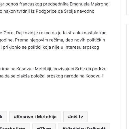
dobar odnos francuskog predsednika Emanuela Makrona i
 nakon tvrdnji iz Podgorice da Srbija navodno
Gore, Dajković je rekao da je ta stranka nastala kao
odine. Prema njegovim rečima, deo novih političkih
 priklonio se politici koja nije u interesu srpskog
orima na Kosovu i Metohiji, pozivajući Srbe da podrže
ina da se olakša položaj srpskog naroda na Kosovu i
k
Kosovo i Metohija
niš tv