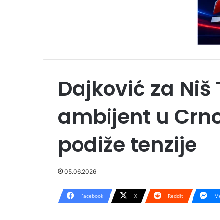
Dajković za Niš 
ambijent u Crno
podiže tenzije
05.06.2026
Facebook
X
Reddit
Me