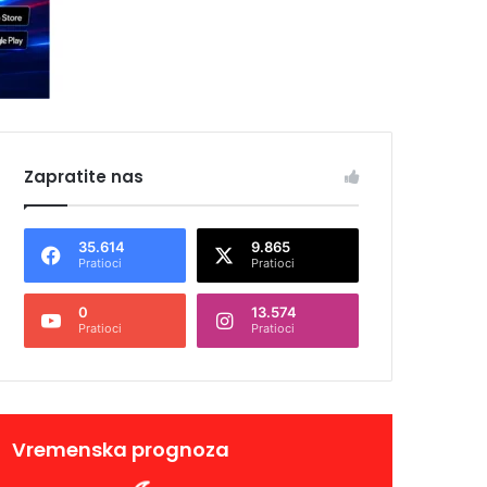
Zapratite nas
35.614
9.865
Pratioci
Pratioci
0
13.574
Pratioci
Pratioci
Vremenska prognoza