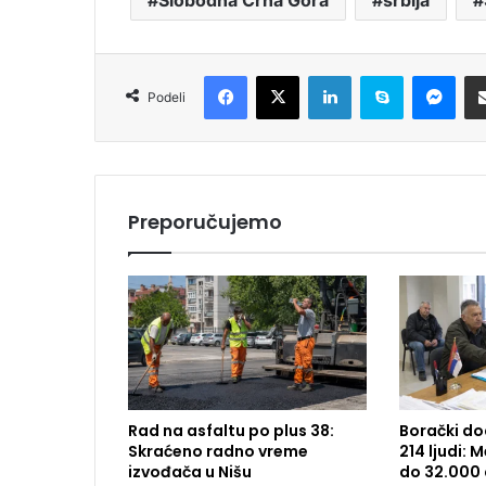
Slobodna Crna Gora
srbija
Facebook
X
LinkedIn
Skype
Messenger
Podeli
Preporučujemo
Rad na asfaltu po plus 38:
Borački do
Skraćeno radno vreme
214 ljudi:
izvođača u Nišu
do 32.000 