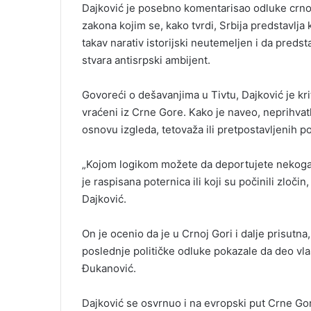
Dajković je posebno komentarisao odluke crno
zakona kojim se, kako tvrdi, Srbija predstavlja 
takav narativ istorijski neutemeljen i da preds
stvara antisrpski ambijent.
Govoreći o dešavanjima u Tivtu, Dajković je kr
vraćeni iz Crne Gore. Kako je naveo, neprihvatl
osnovu izgleda, tetovaža ili pretpostavljenih po
„Kojom logikom možete da deportujete nekoga n
je raspisana poternica ili koji su počinili zloči
Dajković.
On je ocenio da je u Crnoj Gori i dalje prisutna,
poslednje političke odluke pokazale da deo vlast
Đukanović.
Dajković se osvrnuo i na evropski put Crne Gore 