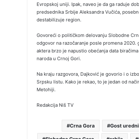
Evropskoj uniji. Ipak, naveo je da ga raduje 
predsednika Srbije Aleksandra Vučića, posebno
destabilizuje region.
Govoreći o političkom delovanju Slobodne Crne 
odgovor na razočaranje posle promena 2020. g
aktera brzo je napustio obećanja data biračima i
naroda u Crnoj Gori.
Na kraju razgovora, Dajković je govorio i o izb
Srpsku listu. Kako je rekao, to je jedan od nač
Metohiji.
Redakcija Niš TV
Crna Gora
Gost uredni