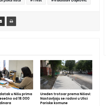
Srpska lista
Tivat
Vladislav Dajković
Share via Email
Print
datak u Nišu prima
Uređen trotoar prema Nišavi:
 Mesečno od 18.000
Nastavljaju se radovi u Ulici
dinara
Pariske komune