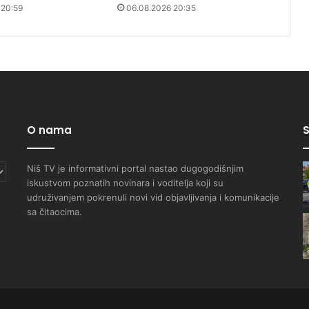
 20:59
06.08.2026 20:35
O nama
S
Niš TV je informativni portal nastao dugogodišnjim
iskustvom poznatih novinara i voditelja koji su
udruživanjem pokrenuli novi vid objavljivanja i komunikacije
sa čitaocima.