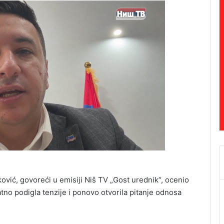
vić, govoreći u emisiji Niš TV „Gost urednik“, ocenio
tno podigla tenzije i ponovo otvorila pitanje odnosa