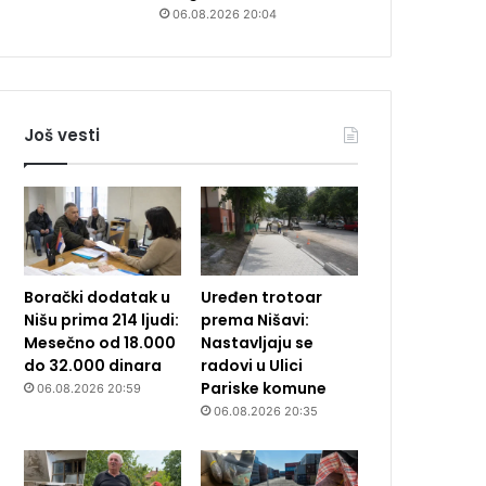
06.08.2026 20:04
Još vesti
Borački dodatak u
Uređen trotoar
Nišu prima 214 ljudi:
prema Nišavi:
Mesečno od 18.000
Nastavljaju se
do 32.000 dinara
radovi u Ulici
Pariske komune
06.08.2026 20:59
06.08.2026 20:35