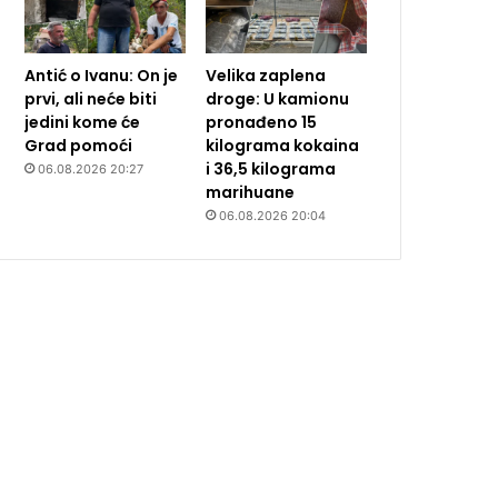
Antić o Ivanu: On je
Velika zaplena
prvi, ali neće biti
droge: U kamionu
jedini kome će
pronađeno 15
Grad pomoći
kilograma kokaina
i 36,5 kilograma
06.08.2026 20:27
marihuane
06.08.2026 20:04