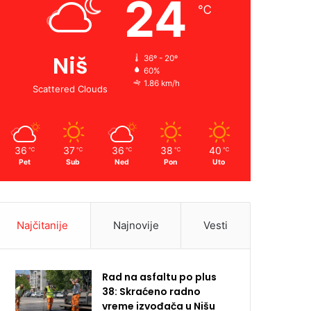
24
℃
Niš
36º - 20º
60%
1.86 km/h
Scattered Clouds
36
37
36
38
40
℃
℃
℃
℃
℃
Pet
Sub
Ned
Pon
Uto
Najčitanije
Najnovije
Vesti
Rad na asfaltu po plus
38: Skraćeno radno
vreme izvođača u Nišu