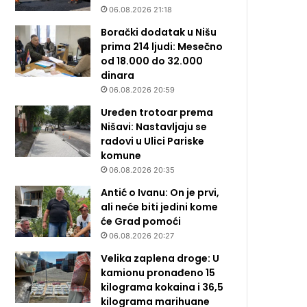
06.08.2026 21:18
Borački dodatak u Nišu
prima 214 ljudi: Mesečno
od 18.000 do 32.000
dinara
06.08.2026 20:59
Uređen trotoar prema
Nišavi: Nastavljaju se
radovi u Ulici Pariske
komune
06.08.2026 20:35
Antić o Ivanu: On je prvi,
ali neće biti jedini kome
će Grad pomoći
06.08.2026 20:27
Velika zaplena droge: U
kamionu pronađeno 15
kilograma kokaina i 36,5
kilograma marihuane