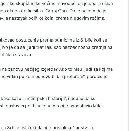
gorske skupštinske većine, navodeći da je sporan član
kao okupatorska sila u Crnoj Gori. On je ocenio da je
tavlja nastavak politike koja, prema njegovim rečima,
itikovao postupanje prema putnicima iz Srbije koji su
jivo je da se ljudi tretiraju kao bezbednosna pretnja na
litičkih stavova.
a osnovu nečijeg izgleda? Ako to nisu ljudi za kojima
n, ne vidim po kom osnovu bi bili proterani“, poručio je
 kako kaže, „antisrpska histerija“, i dodao da su
i nastavlja politiku koju je ranije uspostavio Milo
i Srbije, ističući da nije pristalica članstva u