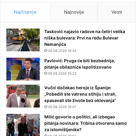
Najčitanije
Najnovije
Vesti
Tasković najavio radove na četiri velika
niška bulevara: Prvi na redu Bulevar
Nemanjića
06.08.2026 19:45
Pavlović: Pruga će biti bezbednija,
pitanje obilaznice ispolitizovano
06.08.2026 19:23
Vučić dočekao heroje iz Španije:
„Pobedili ste vatrenu stihiju i strah,
spasavali ste živote bez oklevanja“
06.08.2026 19:07
Milić govorio o politici, ali izbegao
pitanja novinara: Tribina otvorena samo
za istomišljenike?
06.08.2026 19:02