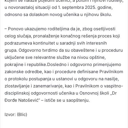
kojem se nalaze pojedini učenici, a potom i njihovi roditelji,
u novonastaloj situaciji od 1. septembra 2025. godine,
odnosno sa dolaskom novog učenika u njihovu školu.
– Ponovo ukazujemo roditeljima da je, zbog osetljivosti
celog slučaja, pronalaženje konačnog rešenja proces koji
podrazumeva kontinuitet u saradnji svih interesnih
grupa. Odgovorno tvrdimo da su obaveštene i u proceduru
uključene sve relevantne službe na nivou opštine,
pokrajine i republike.Dosledno i odgovorno primenjujemo
zakonske odredbe, kao i procedure definisane Pravilnikom
o protokolu postupanja u ustanovi u odgovoru na nasilje,
zlostavljanje i zanemarivanje, kao i Pravilnikom o vaspitno-
disciplinskoj odgovornosti učenika u Osnovnoj školi „Dr
Đorđe Natošević“ – ističe se u saopštenju.
Izvor: (Blic)