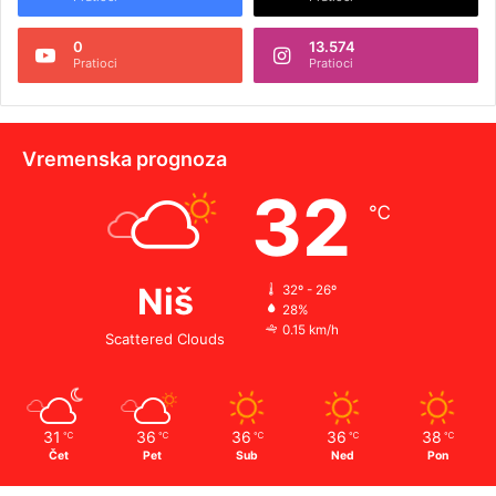
0
13.574
Pratioci
Pratioci
Vremenska prognoza
32
℃
Niš
32º - 26º
28%
0.15 km/h
Scattered Clouds
31
36
36
36
38
℃
℃
℃
℃
℃
Čet
Pet
Sub
Ned
Pon