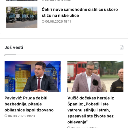
Četiri nove samohodne čistilice uskoro
stižu na niške ulice
06.08.2026 18:11
Još vesti
Pavlović: Pruga će biti
Vučić dočekao heroje iz
bezbednija, pitanje
Španije: „Pobedili ste
obilaznice ispolitizovano
vatrenu stihiju i strah,
spasavali ste živote bez
06.08.2026 19:23
oklevanja“
06.08.2026 19:07