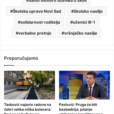
samo osmoro učenika u školi
Školska uprava Novi Sad
školsko nasilje
solidarnost roditelja
učenici III-1
verbalne pretnje
vršnjačko nasilje
Preporučujemo
Tasković najavio radove na
Pavlović: Pruga će biti
četiri velika niška bulevara:
bezbednija, pitanje