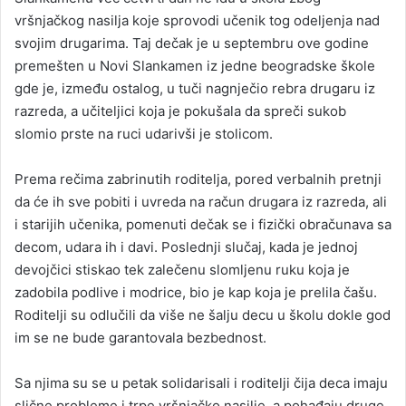
vršnjačkog nasilja koje sprovodi učenik tog odeljenja nad
svojim drugarima. Taj dečak je u septembru ove godine
premešten u Novi Slankamen iz jedne beogradske škole
gde je, između ostalog, u tuči nagnječio rebra drugaru iz
razreda, a učiteljici koja je pokušala da spreči sukob
slomio prste na ruci udarivši je stolicom.
Prema rečima zabrinutih roditelja, pored verbalnih pretnji
da će ih sve pobiti i uvreda na račun drugara iz razreda, ali
i starijih učenika, pomenuti dečak se i fizički obračunava sa
decom, udara ih i davi. Poslednji slučaj, kada je jednoj
devojčici stiskao tek zalečenu slomljenu ruku koja je
zadobila podlive i modrice, bio je kap koja je prelila čašu.
Roditelji su odlučili da više ne šalju decu u školu dokle god
im se ne bude garantovala bezbednost.
Sa njima su se u petak solidarisali i roditelji čija deca imaju
slične probleme i trpe vršnjačko nasilje, a pohađaju druge