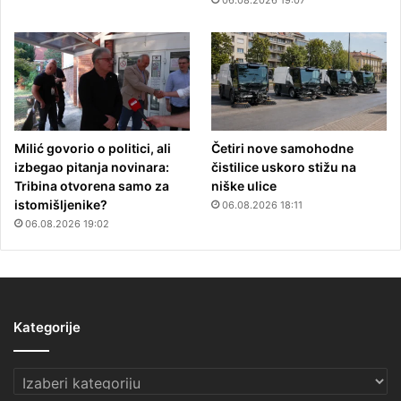
Milić govorio o politici, ali
Četiri nove samohodne
izbegao pitanja novinara:
čistilice uskoro stižu na
Tribina otvorena samo za
niške ulice
istomišljenike?
06.08.2026 18:11
06.08.2026 19:02
Kategorije
Kategorije