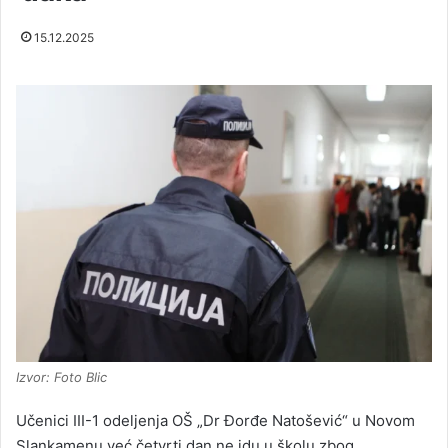
15.12.2025
Izvor: Foto Blic
Učenici III-1 odeljenja OŠ „Dr Đorđe Natošević“ u Novom
Slankamenu već četvrti dan ne idu u školu zbog