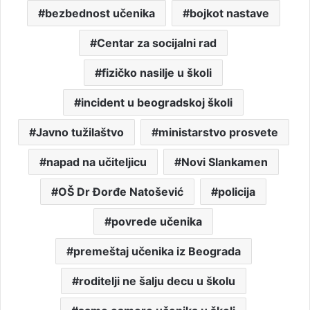
bezbednost učenika
bojkot nastave
Centar za socijalni rad
fizičko nasilje u školi
incident u beogradskoj školi
Javno tužilaštvo
ministarstvo prosvete
napad na učiteljicu
Novi Slankamen
OŠ Dr Đorđe Natošević
policija
povrede učenika
premeštaj učenika iz Beograda
roditelji ne šalju decu u školu