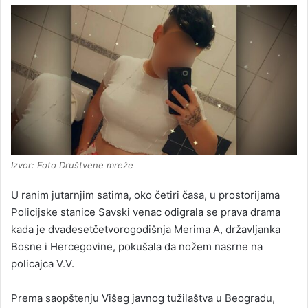
Izvor: Foto Društvene mreže
U ranim jutarnjim satima, oko četiri časa, u prostorijama
Policijske stanice Savski venac odigrala se prava drama
kada je dvadesetčetvorogodišnja Merima A, državljanka
Bosne i Hercegovine, pokušala da nožem nasrne na
policajca V.V.
Prema saopštenju Višeg javnog tužilaštva u Beogradu,