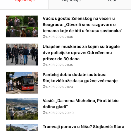
Vučić ugostio Zelenskog na večeri u
Beogradu: „Otvorili smo razgovore o
temama koje će biti u fokusu sastanaka“
07.08.2026 21:45
Uhapšen muškarac za kojim su tragale
dve policijske uprave: Određen mu
pritvor do 30 dana
07.08.2026 21:35
Pantelej dobio dodatni autobus:
Stojković kaže da su gužve već manje
07.08.2026 21:24
Vasić: „Da nema Michelina, Pirot bi bio
dolina gladi“
07.08.2026 20:59
Tramvaji ponovo u Nišu? Stojković: Stara