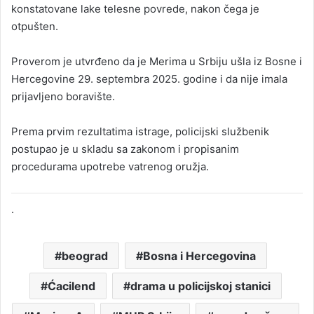
konstatovane lake telesne povrede, nakon čega je
otpušten.
Proverom je utvrđeno da je Merima u Srbiju ušla iz Bosne i
Hercegovine 29. septembra 2025. godine i da nije imala
prijavljeno boravište.
Prema prvim rezultatima istrage, policijski službenik
postupao je u skladu sa zakonom i propisanim
procedurama upotrebe vatrenog oružja.
.
beograd
Bosna i Hercegovina
Ćacilend
drama u policijskoj stanici