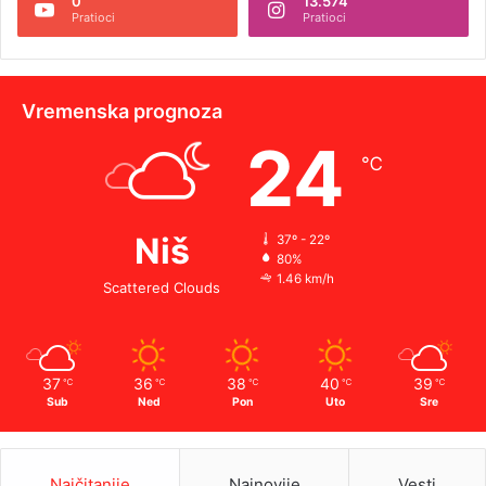
0
13.574
Pratioci
Pratioci
Vremenska prognoza
24
℃
Niš
37º - 22º
80%
1.46 km/h
Scattered Clouds
37
36
38
40
39
℃
℃
℃
℃
℃
Sub
Ned
Pon
Uto
Sre
Najčitanije
Najnovije
Vesti