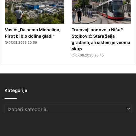
Vasić: „Da nema Michelina,
Tramvaji ponovo u Nišu?
Pirot bi bio dolina gladi“
Stojković: Stara želja
građana, ali sistem je veoma
07.08.2026 20:59
skup
07.08.2026 20:45
Kategorije
Kategorije