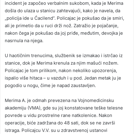
incident je započeo verbalnim sukobom, kada je Merima
došla do ulaza u stanicu zahtevajući, kako je navela, da
„policija ide u Ćacilend“. Policajac je pokušao da je smiri,
ali je primetio da u ruci drži nož. Zatražio je pojačanje,
nakon čega je pokušao da joj priđe, međutim, devojka je
nasrnula na njega.
U haotičnim trenucima, službenik se izmakao i istrčao iz
stanice, dok je Merima krenula za njim mašući nožem.
Policajac je tom prilikom, nakon nekoliko upozorenja,
ispalio više hitaca – u vazduh i u pod. Jedan metak ju je
pogodio u nogu, čime je napad zaustavljen.
Merima A. je odmah prevezena na Vojnomedicinsku
akademiju (VMA), gde su joj konstatovane teške telesne
povrede u vidu prostrelne rane natkolenice. Nakon
operacije, biće zadržana do 48 sati, dok se ne završi
istraga. Policajcu V.V. su u zdravstvenoj ustanovi