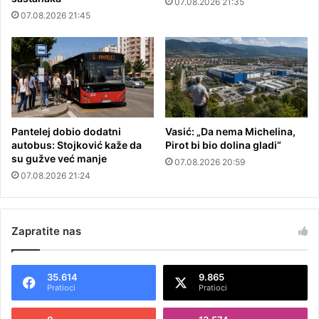
07.08.2026 21:35
07.08.2026 21:45
Pantelej dobio dodatni
Vasić: „Da nema Michelina,
autobus: Stojković kaže da
Pirot bi bio dolina gladi“
su gužve već manje
07.08.2026 20:59
07.08.2026 21:24
Zapratite nas
35.614
9.865
Pratioci
Pratioci