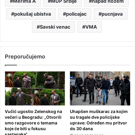
Merima A
MUP Srbije
napad nožem
pokušaj ubistva
policajac
pucnjava
Savski venac
VMA
Preporučujemo
Vučić ugostio Zelenskog na
Uhapšen muškarac za kojim
večeri u Beogradu: „Otvorili
su tragale dve policijske
smo razgovore o temama
uprave: Određen mu pritvor
koje će biti u fokusu
do 30 dana
sastanaka“