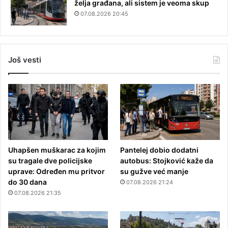
želja građana, ali sistem je veoma skup
07.08.2026 20:45
Još vesti
Uhapšen muškarac za kojim
Pantelej dobio dodatni
su tragale dve policijske
autobus: Stojković kaže da
uprave: Određen mu pritvor
su gužve već manje
do 30 dana
07.08.2026 21:24
07.08.2026 21:35