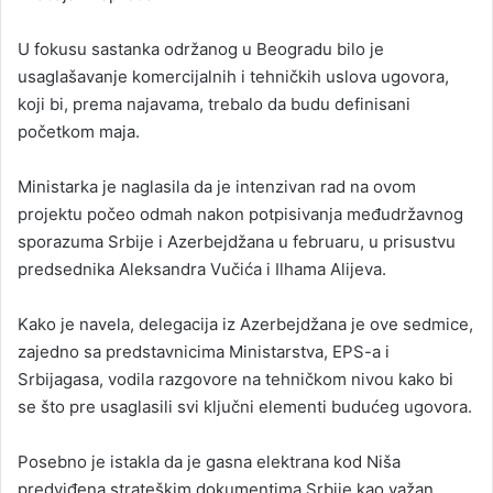
U fokusu sastanka održanog u Beogradu bilo je
usaglašavanje komercijalnih i tehničkih uslova ugovora,
koji bi, prema najavama, trebalo da budu definisani
početkom maja.
Ministarka je naglasila da je intenzivan rad na ovom
projektu počeo odmah nakon potpisivanja međudržavnog
sporazuma Srbije i Azerbejdžana u februaru, u prisustvu
predsednika Aleksandra Vučića i Ilhama Alijeva.
Kako je navela, delegacija iz Azerbejdžana je ove sedmice,
zajedno sa predstavnicima Ministarstva, EPS-a i
Srbijagasa, vodila razgovore na tehničkom nivou kako bi
se što pre usaglasili svi ključni elementi budućeg ugovora.
Posebno je istakla da je gasna elektrana kod Niša
predviđena strateškim dokumentima Srbije kao važan