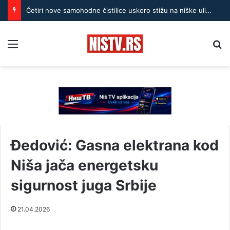
Četiri nove samohodne čistilice uskoro stižu na niške ulice
Menu
Pr
Đedović: Gasna elektrana kod
Niša jača energetsku
sigurnost juga Srbije
21.04.2026