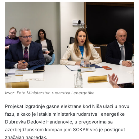
Izvor: Foto Ministarstvo rudarstva i energetike
Projekat izgradnje gasne elektrane kod Niša ulazi u novu
fazu, a kako je istakla ministarka rudarstva i energetike
Dubravka Đedović Handanović, u pregovorima sa
azerbejdžanskom kompanijom SOKAR već je postignut
značajan napredak.