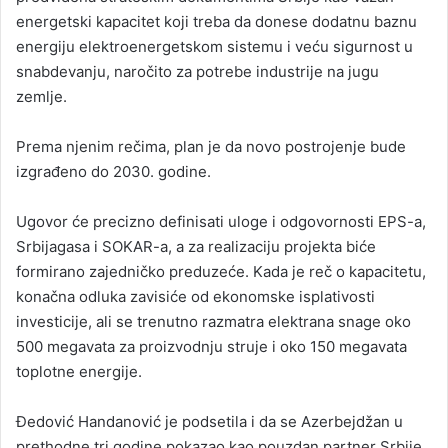
energetski kapacitet koji treba da donese dodatnu baznu
energiju elektroenergetskom sistemu i veću sigurnost u
snabdevanju, naročito za potrebe industrije na jugu
zemlje.
Prema njenim rečima, plan je da novo postrojenje bude
izgrađeno do 2030. godine.
Ugovor će precizno definisati uloge i odgovornosti EPS-a,
Srbijagasa i SOKAR-a, a za realizaciju projekta biće
formirano zajedničko preduzeće. Kada je reč o kapacitetu,
konačna odluka zavisiće od ekonomske isplativosti
investicije, ali se trenutno razmatra elektrana snage oko
500 megavata za proizvodnju struje i oko 150 megavata
toplotne energije.
Đedović Handanović je podsetila i da se Azerbejdžan u
prethodne tri godine pokazao kao pouzdan partner Srbije