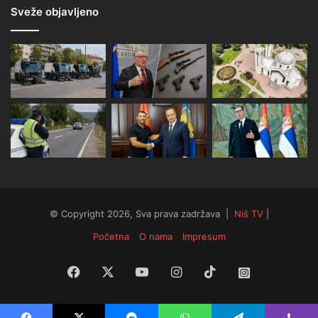
Sveže objavljeno
© Copyright 2026, Sva prava zadržava |
Niš TV
|
Početna
O nama
Impresum
Facebook
X
YouTube
Instagram
TikTok
Instagram