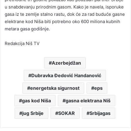
u snabdevanju prirodnim gasom. Kako je navela, isporuke
gasa iz te zemlje stalno rastu, dok će za rad buduće gasne
elektrane kod Niša biti potrebno oko 600 miliona kubnih
metara gasa godišnje.
Redakcija Niš TV
Azerbejdžan
Dubravka Đedović Handanović
energetska sigurnost
eps
gas kod Niša
gasna elektrana Niš
jug Srbije
SOKAR
Srbijagas