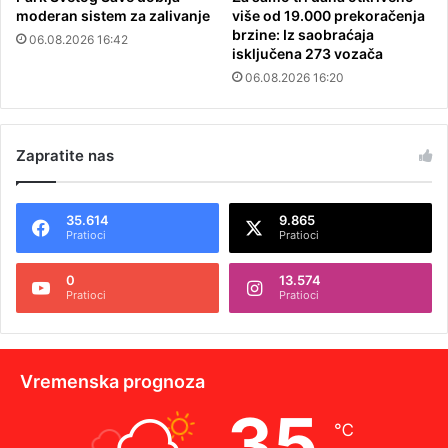
moderan sistem za zalivanje
više od 19.000 prekoračenja
brzine: Iz saobraćaja
06.08.2026 16:42
isključena 273 vozača
06.08.2026 16:20
Zapratite nas
35.614
9.865
Pratioci
Pratioci
0
13.574
Pratioci
Pratioci
Vremenska prognoza
35
℃