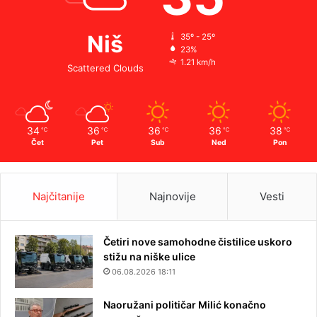
Niš
35º - 25º
23%
1.21 km/h
Scattered Clouds
34
36
36
36
38
℃
℃
℃
℃
℃
Čet
Pet
Sub
Ned
Pon
Najčitanije
Najnovije
Vesti
Četiri nove samohodne čistilice uskoro
stižu na niške ulice
06.08.2026 18:11
Naoružani političar Milić konačno