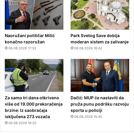
Naoružani političar Milić
Park Svetog Save dobija
konačno razoružan
moderan sistem za zalivanje
06.08.2026 17:33
06.08.2026 16:42
Za samo tri dana otkriveno
Dačić: MUP će nastaviti da
više od 19.000 prekoračenja
pruža punu podršku razvoju
brzine: Iz saobraćaja
sporta u policiji
isključena 273 vozača
06.08.2026 15:40
06.08.2026 16:20