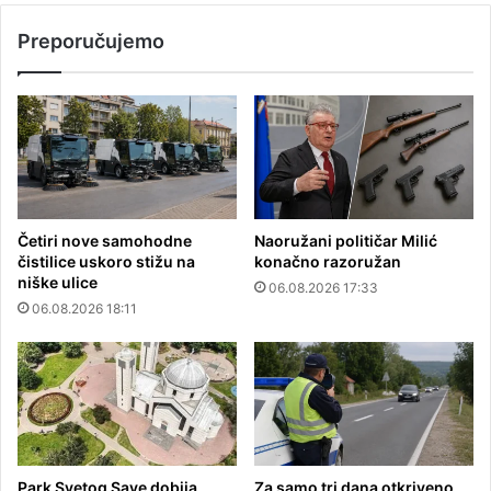
Preporučujemo
Četiri nove samohodne
Naoružani političar Milić
čistilice uskoro stižu na
konačno razoružan
niške ulice
06.08.2026 17:33
06.08.2026 18:11
Park Svetog Save dobija
Za samo tri dana otkriveno