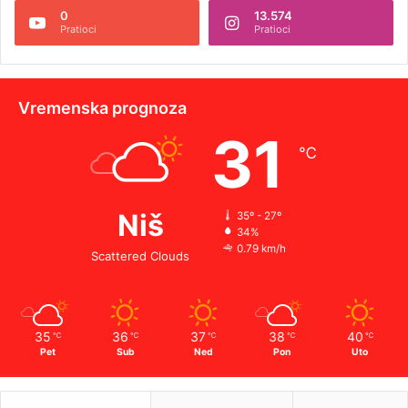
0
13.574
Pratioci
Pratioci
Vremenska prognoza
31
℃
Niš
35º - 27º
34%
0.79 km/h
Scattered Clouds
35
36
37
38
40
℃
℃
℃
℃
℃
Pet
Sub
Ned
Pon
Uto