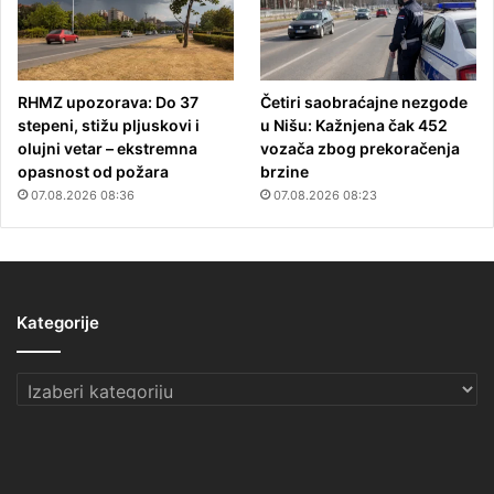
RHMZ upozorava: Do 37
Četiri saobraćajne nezgode
stepeni, stižu pljuskovi i
u Nišu: Kažnjena čak 452
olujni vetar – ekstremna
vozača zbog prekoračenja
opasnost od požara
brzine
07.08.2026 08:36
07.08.2026 08:23
Kategorije
Kategorije