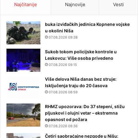
Najčitanije
Najnovije
Vesti
buka izviđačkih jedinica Kopnene vojske
u okolini Niša
07.08.2026 09:38
Sukob tokom policijske kontrole u
Leskovcu: Više osoba privedeno
07.08.2026 09:15
Više delova Niša danas bez struje:
Isključenja traju do 20 časova
07.08.2026 08:59
RHMZ upozorava: Do 37 stepeni, stižu
pljuskovi i olujni vetar – ekstremna
opasnost od požara
07.08.2026 08:36
Četiri saobraćajne nezgode u Nišu: