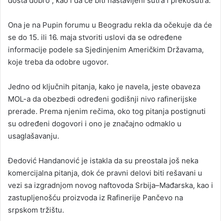
dosta dobro“, kao i da će biti nastavljeni sutra i prekosutra.
Ona je na Pupin forumu u Beogradu rekla da očekuje da će
se do 15. ili 16. maja stvoriti uslovi da se određene
informacije podele sa Sjedinjenim Američkim Državama,
koje treba da odobre ugovor.
Jedno od ključnih pitanja, kako je navela, jeste obaveza
MOL-a da obezbedi određeni godišnji nivo rafinerijske
prerade. Prema njenim rečima, oko tog pitanja postignuti
su određeni dogovori i ono je značajno odmaklo u
usaglašavanju.
Đedović Handanović je istakla da su preostala još neka
komercijalna pitanja, dok će pravni delovi biti rešavani u
vezi sa izgradnjom novog naftovoda Srbija–Mađarska, kao i
zastupljenošću proizvoda iz Rafinerije Pančevo na
srpskom tržištu.