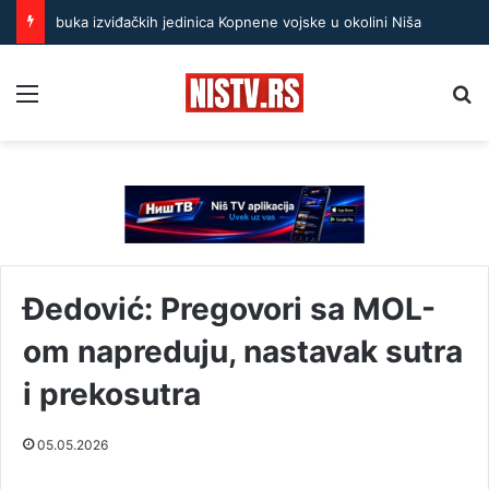
buka izviđačkih jedinica Kopnene vojske u okolini Niša
Menu
Pr
Đedović: Pregovori sa MOL-
om napreduju, nastavak sutra
i prekosutra
05.05.2026