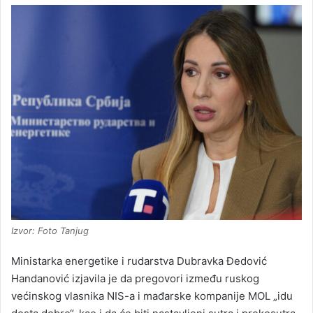
Izvor: Foto Tanjug
Ministarka energetike i rudarstva Dubravka Đedović
Handanović izjavila je da pregovori između ruskog
većinskog vlasnika NIS-a i mađarske kompanije MOL „idu