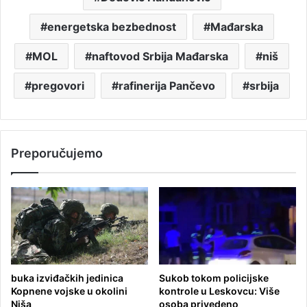
energetska bezbednost
Mađarska
MOL
naftovod Srbija Mađarska
niš
pregovori
rafinerija Pančevo
srbija
Preporučujemo
buka izviđačkih jedinica
Sukob tokom policijske
Kopnene vojske u okolini
kontrole u Leskovcu: Više
Niša
osoba privedeno