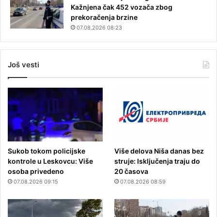
Kažnjena čak 452 vozača zbog
prekoračenja brzine
07.08.2026 08:23
Još vesti
Sukob tokom policijske
Više delova Niša danas bez
kontrole u Leskovcu: Više
struje: Isključenja traju do
osoba privedeno
20 časova
07.08.2026 09:15
07.08.2026 08:59