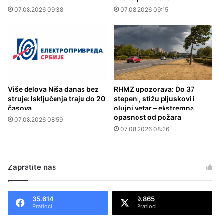
07.08.2026 09:38
07.08.2026 09:15
Više delova Niša danas bez
RHMZ upozorava: Do 37
struje: Isključenja traju do 20
stepeni, stižu pljuskovi i
časova
olujni vetar – ekstremna
opasnost od požara
07.08.2026 08:59
07.08.2026 08:36
Zapratite nas
35.614
9.865
Pratioci
Pratioci