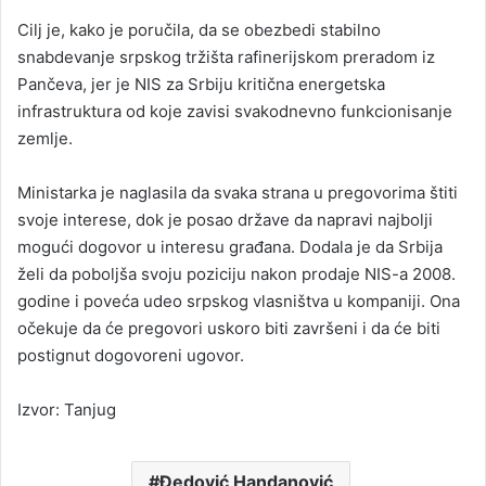
Cilj je, kako je poručila, da se obezbedi stabilno
snabdevanje srpskog tržišta rafinerijskom preradom iz
Pančeva, jer je NIS za Srbiju kritična energetska
infrastruktura od koje zavisi svakodnevno funkcionisanje
zemlje.
Ministarka je naglasila da svaka strana u pregovorima štiti
svoje interese, dok je posao države da napravi najbolji
mogući dogovor u interesu građana. Dodala je da Srbija
želi da poboljša svoju poziciju nakon prodaje NIS-a 2008.
godine i poveća udeo srpskog vlasništva u kompaniji. Ona
očekuje da će pregovori uskoro biti završeni i da će biti
postignut dogovoreni ugovor.
Izvor: Tanjug
Đedović Handanović