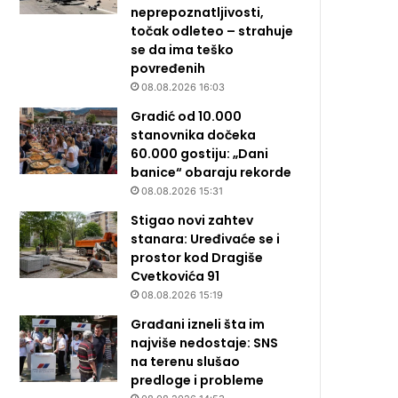
neprepoznatljivosti,
točak odleteo – strahuje
se da ima teško
povređenih
08.08.2026 16:03
Gradić od 10.000
stanovnika dočeka
60.000 gostiju: „Dani
banice“ obaraju rekorde
08.08.2026 15:31
Stigao novi zahtev
stanara: Uređivaće se i
prostor kod Dragiše
Cvetkovića 91
08.08.2026 15:19
Građani izneli šta im
najviše nedostaje: SNS
na terenu slušao
predloge i probleme