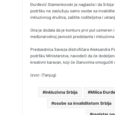
Đurđević Stamenkovski je naglasila i da Srbija 
podršku ne zaslužuju samo osobe sa invaliditet
inkluzivnog društva, zaštite roditeljstva i ukl
Ona je dodala da je konkurs prvi put usmeren i
međunarodnoj javnosti predstavila i inkluzivna 
Predsednica Saveza distrofičara Aleksandra Pan
podršku Ministarstva, navodeći da će dodeljena
kreativni karavan, koji će članovima omogućiti 
Izvor: (Tanjug)
inkluzivna Srbija
Milica Đurđ
osobe sa invaliditetom Srbija
registar os