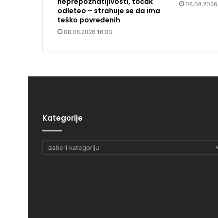
neprepoznatljivosti, točak
08.08.2026
odleteo – strahuje se da ima
teško povređenih
08.08.2026 16:03
Kategorije
Kategorije