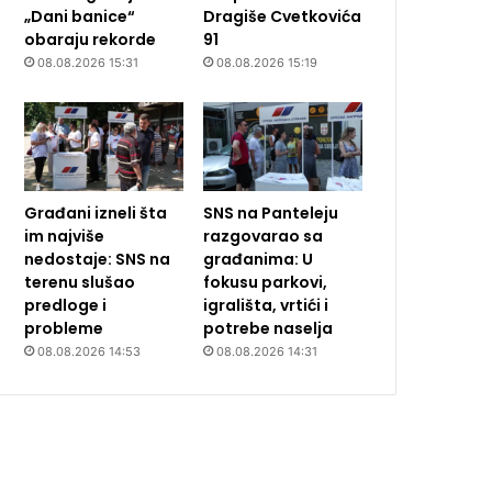
„Dani banice“
Dragiše Cvetkovića
obaraju rekorde
91
08.08.2026 15:31
08.08.2026 15:19
Građani izneli šta
SNS na Panteleju
im najviše
razgovarao sa
nedostaje: SNS na
građanima: U
terenu slušao
fokusu parkovi,
predloge i
igrališta, vrtići i
probleme
potrebe naselja
08.08.2026 14:53
08.08.2026 14:31