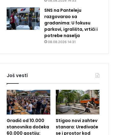
08.08.2026 14:53
SNS na Panteleju
razgovarao sa
građanima: U fokusu
parkovi, igrališta, vrtići i
potrebe naselja
08.08.2026 14:31
Još vesti
Gradić od 10.000
Stigao novi zahtev
stanovnika dočeka
stanara: Uređivaće
60.000 gostiju:
se i prostor kod