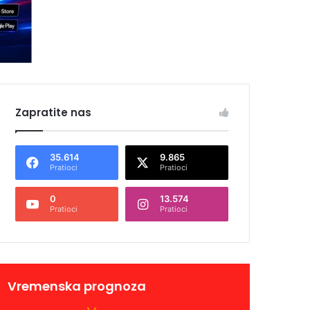
Zapratite nas
35.614
9.865
Pratioci
Pratioci
0
13.574
Pratioci
Pratioci
Vremenska prognoza