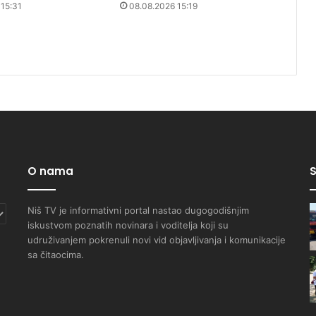
 15:31
08.08.2026 15:19
O nama
S
Niš TV je informativni portal nastao dugogodišnjim
iskustvom poznatih novinara i voditelja koji su
udruživanjem pokrenuli novi vid objavljivanja i komunikacije
sa čitaocima.