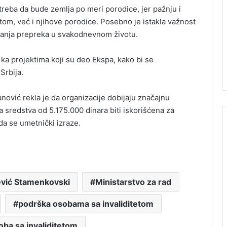
treba da bude zemlja po meri porodice, jer pažnju i
om, već i njihove porodice. Posebno je istakla važnost
anjanja prepreka u svakodnevnom životu.
 ka projektima koji su deo Ekspa, kako bi se
Srbija.
ović rekla je da organizacije dobijaju značajnu
 sredstva od 5.175.000 dinara biti iskorišćena za
da se umetnički izraze.
ević Stamenkovski
Ministarstvo za rad
podrška osobama sa invaliditetom
oba sa invaliditetom