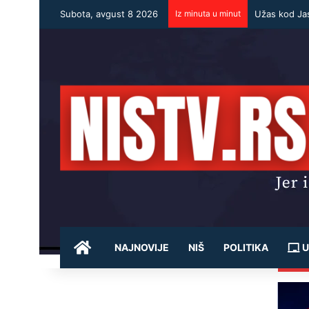
Subota, avgust 8 2026
Iz minuta u minut
POČETNA
NAJNOVIJE
NIŠ
POLITIKA
U