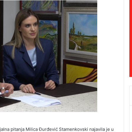
ijalna pitanja Milica Đurđević Stamenkovski najavila je u