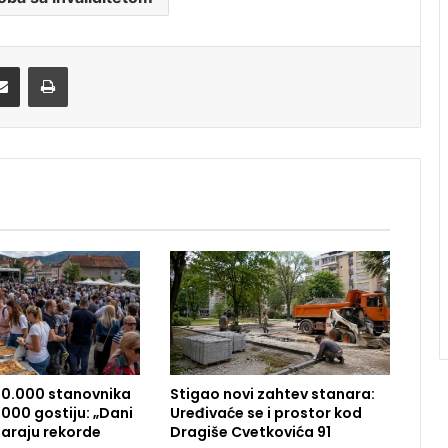
Share via Email
Print
10.000 stanovnika
Stigao novi zahtev stanara:
000 gostiju: „Dani
Uređivaće se i prostor kod
araju rekorde
Dragiše Cvetkovića 91