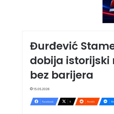
Đurđević Stamen
dobija istorijski
bez barijera
15.05.2026
Facebook
X
Reddit
Me