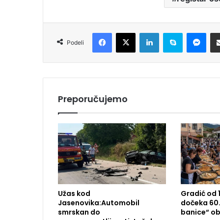
Facebook
X
LinkedIn
Skype
Messenger
Podeli
Preporučujemo
Užas kod
Gradić od 
Jasenovika:Automobil
dočeka 60.
smrskan do
banice“ ob