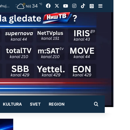
℃
34
Facebook
X
YouTube
Instagram
TikTok
Instagram
Sidebar
Užas kod Jasenovika:Automobil smrskan do neprepoznatljivosti, točak odleteo – strahuje se da ima teško povređenih
Niš
Pretraži
KULTURA
SVET
REGION