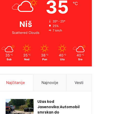
35
℃
Niš
35º - 25º
25%
7 km/h
Scattered Clouds
35
35
38
40
40
℃
℃
℃
℃
℃
Sub
Ned
Pon
Uto
Sre
Najčitanije
Najnovije
Vesti
Užas kod
Jasenovika:Automobil
smrskan do