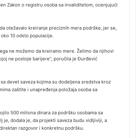
n Zakon o registru osoba sa invaliditetom, ocenjujući
ada otežavalo kreiranje preciznih mera podrške, jer se,
oko 10 odsto populacije.
njega ne možemo da kreiramo mere. Želimo da njihovi
joj ne postoje barijere“, poručila je Đurđević
 sa devet saveza kojima su dodeljena sredstva kroz
amima zaštite i unapređenja položaja osoba sa
vojilo 500 miliona dinara za podršku osobama sa
j je, dodala je, da projekti saveza budu vidljiviji, a
 direktan razgovor i konkretnu podršku.