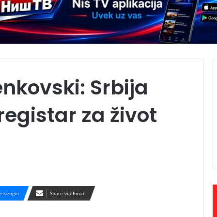
kovski: Srbija
 registar za život
ssenger
Share via Email