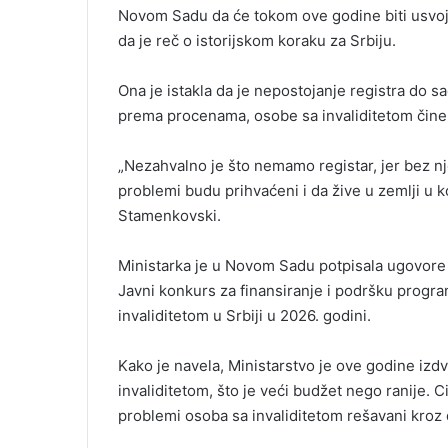
Novom Sadu da će tokom ove godine biti usvoje
da je reč o istorijskom koraku za Srbiju.
Ona je istakla da je nepostojanje registra do s
prema procenama, osobe sa invaliditetom čine 
„Nezahvalno je što nemamo registar, jer bez 
problemi budu prihvaćeni i da žive u zemlji u ko
Stamenkovski.
Ministarka je u Novom Sadu potpisala ugovore
Javni konkurs za finansiranje i podršku progr
invaliditetom u Srbiji u 2026. godini.
Kako je navela, Ministarstvo je ove godine izd
invaliditetom, što je veći budžet nego ranije. Cil
problemi osoba sa invaliditetom rešavani kroz