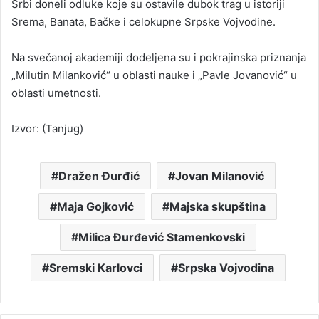
Srbi doneli odluke koje su ostavile dubok trag u istoriji
Srema, Banata, Bačke i celokupne Srpske Vojvodine.
Na svečanoj akademiji dodeljena su i pokrajinska priznanja
„Milutin Milanković“ u oblasti nauke i „Pavle Jovanović“ u
oblasti umetnosti.
Izvor: (Tanjug)
Dražen Đurđić
Jovan Milanović
Maja Gojković
Majska skupština
Milica Đurđević Stamenkovski
Sremski Karlovci
Srpska Vojvodina