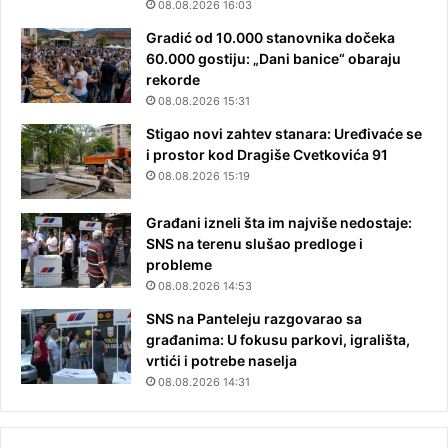
08.08.2026 16:03
Gradić od 10.000 stanovnika dočeka
60.000 gostiju: „Dani banice“ obaraju
rekorde
08.08.2026 15:31
Stigao novi zahtev stanara: Uređivaće se
i prostor kod Dragiše Cvetkovića 91
08.08.2026 15:19
Građani izneli šta im najviše nedostaje:
SNS na terenu slušao predloge i
probleme
08.08.2026 14:53
SNS na Panteleju razgovarao sa
građanima: U fokusu parkovi, igrališta,
vrtići i potrebe naselja
08.08.2026 14:31