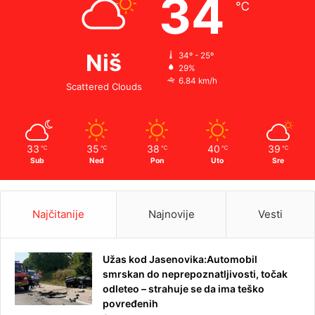
34
℃
Niš
34º - 25º
29%
6.84 km/h
Scattered Clouds
33
35
38
40
39
℃
℃
℃
℃
℃
Sub
Ned
Pon
Uto
Sre
Najčitanije
Najnovije
Vesti
Užas kod Jasenovika:Automobil
smrskan do neprepoznatljivosti, točak
odleteo – strahuje se da ima teško
povređenih