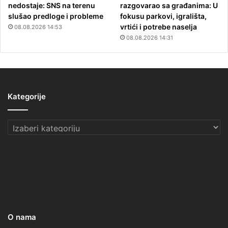
nedostaje: SNS na terenu
razgovarao sa građanima: U
slušao predloge i probleme
fokusu parkovi, igrališta,
vrtići i potrebe naselja
08.08.2026 14:53
08.08.2026 14:31
Kategorije
Kategorije
O nama