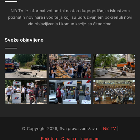
Niš TV je informativni portal nastao dugogodišnjim iskustvom
poznatih novinara i voditelja koji su udruživanjem pokrenuli novi
vid objavljivanja i komunikacije sa čitaocima.
Sveže objavljeno
© Copyright 2026, Sva prava zadržava |
Niš TV
|
Početna
O nama
Impresum