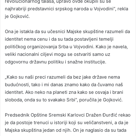
revolucionarnog talasa, upravo ovde okupili su se
najhrabriji predstavnici srpskog naroda u Vojvodini“, rekla
je Gojković.
Ona je istakla da su učesnici Majske skupštine razumeli da
identitet nema cenu i da su tada postavljeni temelji
političkog organizovanja Srba u Vojvodini. Kako je navela,
veliki nacionalni ciljevi mogu se ostvariti samo uz
odgovornu državnu politiku i snažne institucije.
„Kako su naši preci razumeli da bez jake države nema
budućnosti, tako i mi danas znamo kako da čuvamo naš
identitet. Ako neko na planeti zna kako se osvaja i brani
sloboda, onda su to svakako Srbi“, poručila je Gojković.
Predsednik Opštine Sremski Karlovci Dražen Đurđić rekao
je da postoje trenuci u istoriji koji su veličanstveni, a da je
Majska skupština jedan od njih. On je naglasio da su tada