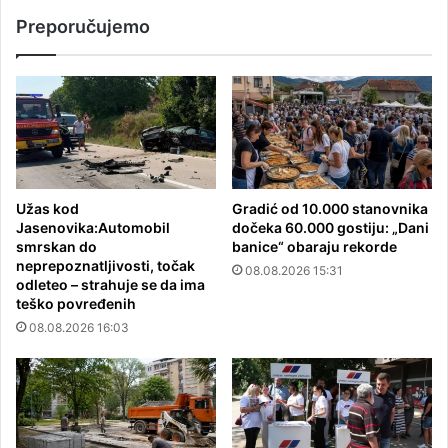
Preporučujemo
Užas kod
Gradić od 10.000 stanovnika
Jasenovika:Automobil
dočeka 60.000 gostiju: „Dani
smrskan do
banice“ obaraju rekorde
neprepoznatljivosti, točak
08.08.2026 15:31
odleteo – strahuje se da ima
teško povređenih
08.08.2026 16:03