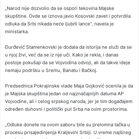
„Narod nije dozvolio da se ospori tekovina Majske
skupštine. Ovde se iznova javio Kosovski zavet i potvrdila
odluka da Srbi nikada neće ljubiti lance“, navela je
ministarka.
Đurđević Stamenkovski je dodala da istorija ne služi da se
u njoj živi, već da se iz nje uči. Kako je rekla, i danas
postoje pokušaji da se Vojvodina odvoji, ali da takve ideje
nemaju podršku u Sremu, Banatu i Bačkoj.
Predsednica Pokrajinske vlade Maja Gojković ocenila je da
je Majska skupština jedan od najznačajnijih datuma AP
Vojvodine, ali i celog srpskog naroda, jer je tim događajem
određen duhovni i politički put Srba na ovim prostorima.
„Odluke donete na ovom saboru bile su prelomna tačka u
procesu prisajedinjenja Kraljevini Srbiji. U vreme najšireg