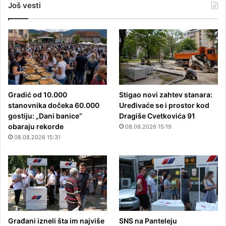
Još vesti
Gradić od 10.000
Stigao novi zahtev stanara:
stanovnika dočeka 60.000
Uređivaće se i prostor kod
gostiju: „Dani banice“
Dragiše Cvetkovića 91
obaraju rekorde
08.08.2026 15:19
08.08.2026 15:31
Građani izneli šta im najviše
SNS na Panteleju