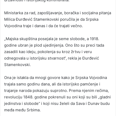
Ministarka za rad, zapošljavanje, boračka i socijalna pitanja
Milica Đurđević Stamenkovski poručila je da Srpska
Vojvodina traje i danas i da će trajati večno.
„Majska skupština posejala je seme slobode, a 1918.
godine ubran je plod ujedinjenja. Ono što su preci tada
zasadili kao ideju, pokolenja su kroz žrtvu i veru
odnegovala u istorijsku stvarnost“, rekla je Đurđević
Stamenkovski.
Ona je istakla da mnogi govore kako je Srpska Vojvodina
trajala samo godinu dana, ali da istorijsko pamćenje i
trajanje naroda pokazuju suprotno. Prema njenim rečima,
revoluciju 1848. godine pokrenuli su oni koji su bili „gladni
jedinstva i slobode“ i koji nisu želeli da Sava i Dunav budu
međa među Srbima.