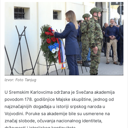
Izvor: Foto Tanjug
U Sremskim Karlovcima održana je Svečana akademija
povodom 178. godišnjice Majske skupštine, jednog od
najznačajnijih događaja u istoriji srpskog naroda u
Vojvodini. Poruke sa akademije bile su usmerene na
značaj slobode, očuvanja nacionalnog identiteta,
državnosti i istorijskog kontinuiteta.