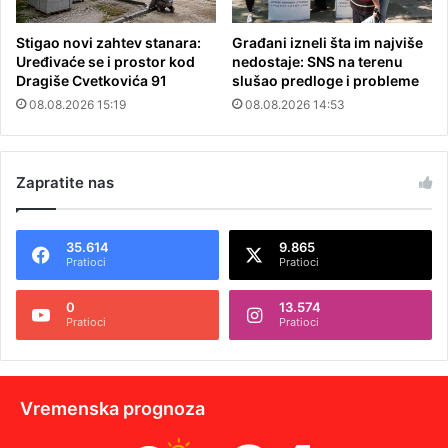
Stigao novi zahtev stanara:
Građani izneli šta im najviše
Uređivaće se i prostor kod
nedostaje: SNS na terenu
Dragiše Cvetkovića 91
slušao predloge i probleme
08.08.2026 15:19
08.08.2026 14:53
Zapratite nas
35.614
9.865
Pratioci
Pratioci
0
13.574
Pratioci
Pratioci
Vremenska prognoza