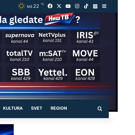
℃
22
Facebook
X
YouTube
Instagram
TikTok
Instagram
Sidebar
Niš
KULTURA
SVET
REGION
Pretraži