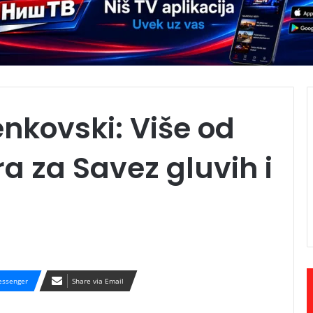
nkovski: Više od
a za Savez gluvih i
ssenger
Share via Email