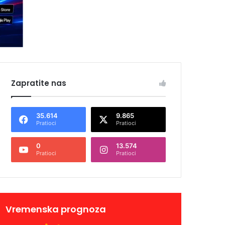
Zapratite nas
35.614
9.865
Pratioci
Pratioci
0
13.574
Pratioci
Pratioci
Vremenska prognoza