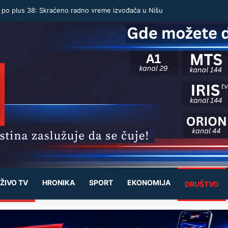
u po plus 38: Skraćeno radno vreme izvođača u Nišu
ŽIVO TV
HRONIKA
SPORT
EKONOMIJA
DRUŠTVO