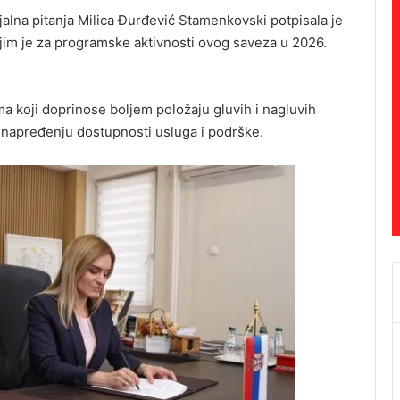
ijalna pitanja Milica Đurđević Stamenkovski potpisala je
ojim je za programske aktivnosti ovog saveza u 2026.
ma koji doprinose boljem položaju gluvih i nagluvih
 unapređenju dostupnosti usluga i podrške.