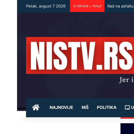
Petak, avgust 7 2026
Iz minuta u minut
Rad na asfalt
POČETNA
NAJNOVIJE
NIŠ
POLITIKA
U