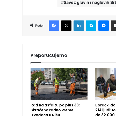
Savez gluvih i nagluvih Sr
Facebook
X
LinkedIn
Skype
Messenger
Podeli
Preporučujemo
Rad na asfaltu po plus 38:
Borački do
Skraćeno radno vreme
214 ljudi:
izvođača u Nišu
do 32.000 