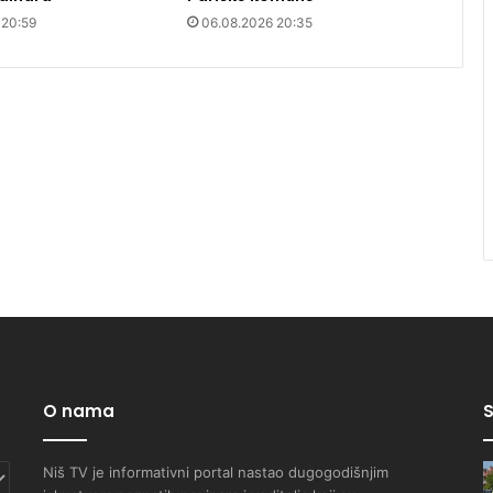
 20:59
06.08.2026 20:35
O nama
S
Niš TV je informativni portal nastao dugogodišnjim