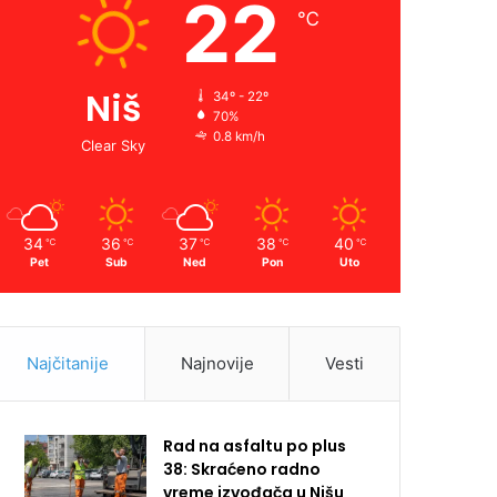
22
℃
Niš
34º - 22º
70%
0.8 km/h
Clear Sky
34
36
37
38
40
℃
℃
℃
℃
℃
Pet
Sub
Ned
Pon
Uto
Najčitanije
Najnovije
Vesti
Rad na asfaltu po plus
38: Skraćeno radno
vreme izvođača u Nišu