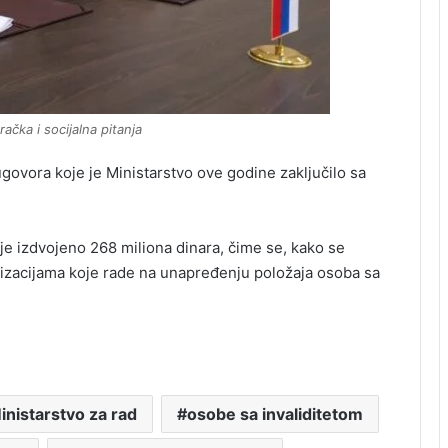
ačka i socijalna pitanja
govora koje je Ministarstvo ove godine zaključilo sa
je izdvojeno 268 miliona dinara, čime se, kako se
nizacijama koje rade na unapređenju položaja osoba sa
inistarstvo za rad
osobe sa invaliditetom