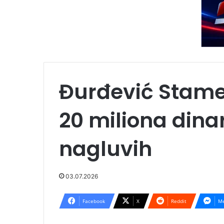
Đurđević Stame
20 miliona dinar
nagluvih
03.07.2026
Facebook
X
Reddit
Me