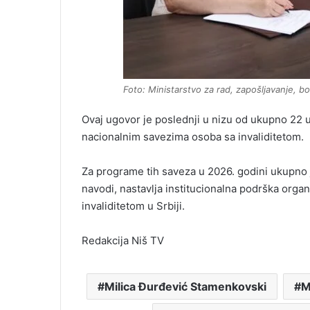
Foto: Ministarstvo za rad, zapošljavanje, bor
Ovaj ugovor je poslednji u nizu od ukupno 22 u
nacionalnim savezima osoba sa invaliditetom.
Za programe tih saveza u 2026. godini ukupno 
navodi, nastavlja institucionalna podrška orga
invaliditetom u Srbiji.
Redakcija Niš TV
Milica Đurđević Stamenkovski
M