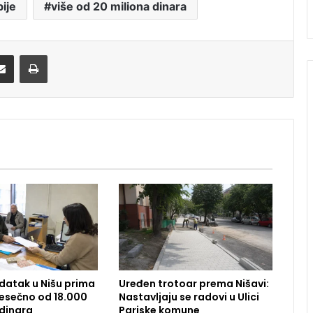
bije
više od 20 miliona dinara
Share via Email
Print
datak u Nišu prima
Uređen trotoar prema Nišavi:
 Mesečno od 18.000
Nastavljaju se radovi u Ulici
dinara
Pariske komune