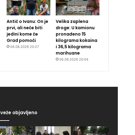
Antić o Ivanu: On je
Velika zaplena
prvi, ali neće biti
droge: U kamionu
jedini kome će
pronađeno 15
Grad pomoći
kilograma kokaina
i 36,5 kilograma
06.08.2026 20:27
marihuane
06.08.2026 20:04
veže objavljeno