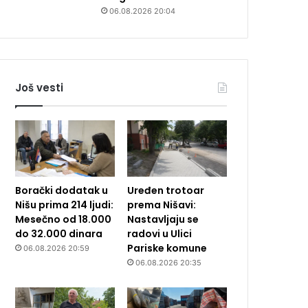
06.08.2026 20:04
Još vesti
Borački dodatak u
Uređen trotoar
Nišu prima 214 ljudi:
prema Nišavi:
Mesečno od 18.000
Nastavljaju se
do 32.000 dinara
radovi u Ulici
Pariske komune
06.08.2026 20:59
06.08.2026 20:35