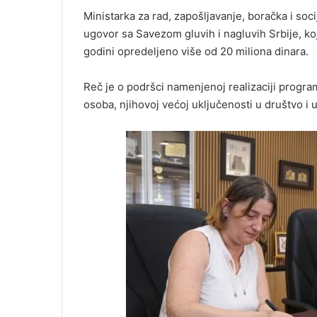
Ministarka za rad, zapošljavanje, boračka i soc
ugovor sa Savezom gluvih i nagluvih Srbije, k
godini opredeljeno više od 20 miliona dinara.
Reč je o podršci namenjenoj realizaciji progra
osoba, njihovoj većoj uključenosti u društvo i