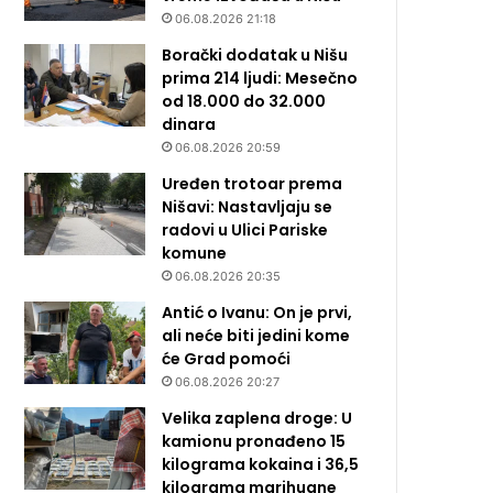
06.08.2026 21:18
Borački dodatak u Nišu
prima 214 ljudi: Mesečno
od 18.000 do 32.000
dinara
06.08.2026 20:59
Uređen trotoar prema
Nišavi: Nastavljaju se
radovi u Ulici Pariske
komune
06.08.2026 20:35
Antić o Ivanu: On je prvi,
ali neće biti jedini kome
će Grad pomoći
06.08.2026 20:27
Velika zaplena droge: U
kamionu pronađeno 15
kilograma kokaina i 36,5
kilograma marihuane