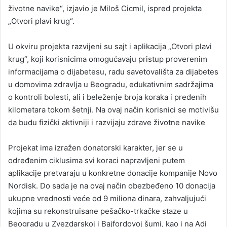
životne navike“, izjavio je Miloš Cicmil, ispred projekta
„Otvori plavi krug“.
U okviru projekta razvijeni su sajt i aplikacija „Otvori plavi
krug“, koji korisnicima omogućavaju pristup proverenim
informacijama o dijabetesu, radu savetovališta za dijabetes
u domovima zdravlja u Beogradu, edukativnim sadržajima
o kontroli bolesti, ali i beleženje broja koraka i pređenih
kilometara tokom šetnji. Na ovaj način korisnici se motivišu
da budu fizički aktivniji i razvijaju zdrave životne navike
Projekat ima izražen donatorski karakter, jer se u
određenim ciklusima svi koraci napravljeni putem
aplikacije pretvaraju u konkretne donacije kompanije Novo
Nordisk. Do sada je na ovaj način obezbeđeno 10 donacija
ukupne vrednosti veće od 9 miliona dinara, zahvaljujući
kojima su rekonstruisane pešačko-trkačke staze u
Beogradu u Zvezdarskoj i Bajfordovoj šumi, kao i na Adi