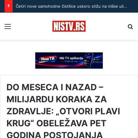
Četiri nove samohodne čistilice uskoro stižu na niške ulice
Menu
Pr
DO MESECA I NAZAD –
MILIJARDU KORAKA ZA
ZDRAVLJE: „OTVORI PLAVI
KRUG“ OBELEŽAVA PET
GODINA POSTOJANJA