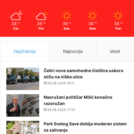
34
36
36
36
38
℃
℃
℃
℃
℃
Čet
Pet
Sub
Ned
Pon
Najčitanije
Najnovije
Vesti
Četiri nove samohodne čistilice uskoro
stižu na niške ulice
06.08.2026 18:11
Naoružani političar Milić konačno
razoružan
06.08.2026 17:33
Park Svetog Save dobija moderan sistem
za zalivanje