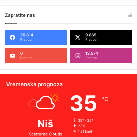
Zapratite nas
35.614
9.865
Pratioci
Pratioci
0
13.574
Pratioci
Pratioci
Vremenska prognoza
35
℃
Niš
35º - 25º
23%
1.21 km/h
Scattered Clouds