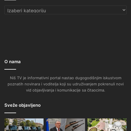
Kategorije
O nama
Niš TV je informativni portal nastao dugogodišnjim iskustvom
poznatih novinara i voditelja koji su udruživanjem pokrenuli novi
vid objavljivanja i komunikacije sa čitaocima.
Sveže objavljeno