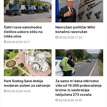
Četiri nove samohodne
Naoružani političar Milić
čistilice uskoro stižu na
konačno razoružan
niške ulice
06.08.2026 17:33
06.08.2026 18:11
Park Svetog Save dobija
Za samo tri dana otkriveno
moderan sistem za zalivanje
više od 19.000 prekoračenja
brzine: Iz saobraćaja
06.08.2026 16:42
isključena 273 vozača
06.08.2026 16:20