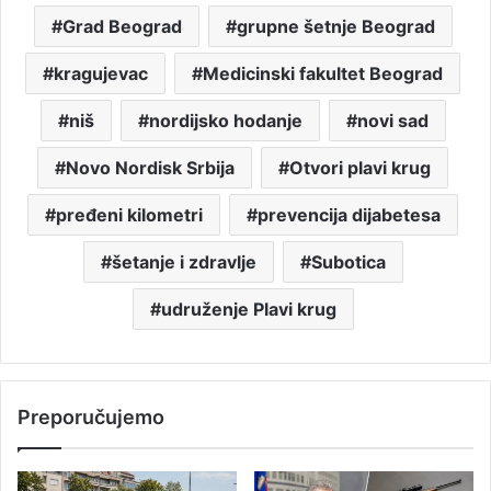
Grad Beograd
grupne šetnje Beograd
kragujevac
Medicinski fakultet Beograd
niš
nordijsko hodanje
novi sad
Novo Nordisk Srbija
Otvori plavi krug
pređeni kilometri
prevencija dijabetesa
šetanje i zdravlje
Subotica
udruženje Plavi krug
Preporučujemo