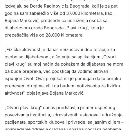
izdvajaju se Đorđe Radinović iz Beograda, koji je za pet
godina sam zabeležio više od 37.000 kilometara, kao i
Bojana Marković, predsednica udruženja osoba sa
dijabetesom grada Beograda „Plavi krug“, koja je
prepešačila više od 28.000 kilometara.
„Fizička aktivnost je danas neizostavni deo terapije za
osobe sa dijabetesom, a šetanje sa aplikacijom „Otvori
plavi krug“ su moj način da pokažem da dijabetes ne mora
da bude prepreka, već podsticaj da vodimo aktivan i
ispunjen život. Ovaj projekat mi je pomogao da tu poruku
prenesem drugima, ali i da budem motivisanija za fizičku
aktivnost“, objašnjava Bojana Marković.
„Otvori plavi krug“ danas predstavlja primer uspešnog
povezivanja institucija, zdravstvenih ustanova i udruženja
pacijenata, sportskih klubova i privrede, sa jasnim ciljem –
unapređenje zdravlja građana i snažna podrška osobama