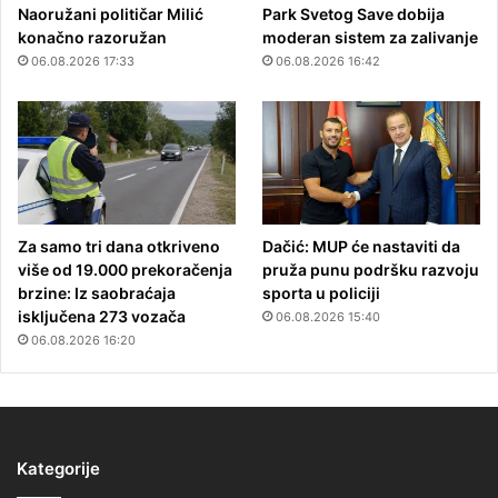
Naoružani političar Milić
Park Svetog Save dobija
konačno razoružan
moderan sistem za zalivanje
06.08.2026 17:33
06.08.2026 16:42
Za samo tri dana otkriveno
Dačić: MUP će nastaviti da
više od 19.000 prekoračenja
pruža punu podršku razvoju
brzine: Iz saobraćaja
sporta u policiji
isključena 273 vozača
06.08.2026 15:40
06.08.2026 16:20
Kategorije