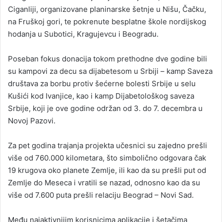
Ciganliji, organizovane planinarske šetnje u Nišu, Čačku,
na Fruškoj gori, te pokrenute besplatne škole nordijskog
hodanja u Subotici, Kragujevcu i Beogradu.
Poseban fokus donacija tokom prethodne dve godine bili
su kampovi za decu sa dijabetesom u Srbiji – kamp Saveza
društava za borbu protiv šećerne bolesti Srbije u selu
Kušići kod Ivanjice, kao i kamp Dijabetološkog saveza
Srbije, koji je ove godine održan od 3. do 7. decembra u
Novoj Pazovi.
Za pet godina trajanja projekta učesnici su zajedno prešli
više od 760.000 kilometara, što simbolično odgovara čak
19 krugova oko planete Zemlje, ili kao da su prešli put od
Zemlje do Meseca i vratili se nazad, odnosno kao da su
više od 7.600 puta prešli relaciju Beograd – Novi Sad.
Među najaktivnijim korisnicima aplikacije i šetačima