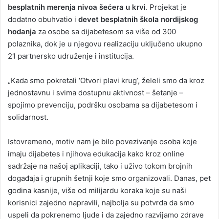
besplatnih merenja nivoa šećera u krvi
. Projekat je
dodatno obuhvatio i
devet besplatnih škola nordijskog
hodanja
za osobe sa dijabetesom sa više od 300
polaznika, dok je u njegovu realizaciju uključeno ukupno
21 partnersko udruženje i institucija.
„Kada smo pokretali ‘Otvori plavi krug’, želeli smo da kroz
jednostavnu i svima dostupnu aktivnost – šetanje –
spojimo prevenciju, podršku osobama sa dijabetesom i
solidarnost.
Istovremeno, motiv nam je bilo povezivanje osoba koje
imaju dijabetes i njihova edukacija kako kroz online
sadržaje na našoj aplikaciji, tako i uživo tokom brojnih
događaja i grupnih šetnji koje smo organizovali. Danas, pet
godina kasnije, više od milijardu koraka koje su naši
korisnici zajedno napravili, najbolja su potvrda da smo
uspeli da pokrenemo ljude i da zajedno razvijamo zdrave