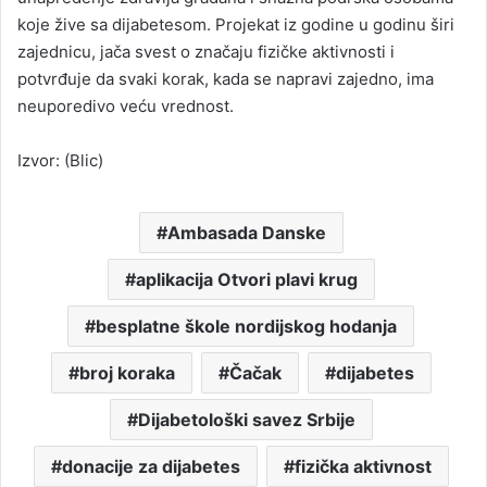
koje žive sa dijabetesom. Projekat iz godine u godinu širi
zajednicu, jača svest o značaju fizičke aktivnosti i
potvrđuje da svaki korak, kada se napravi zajedno, ima
neuporedivo veću vrednost.
Izvor: (Blic)
Ambasada Danske
aplikacija Otvori plavi krug
besplatne škole nordijskog hodanja
broj koraka
Čačak
dijabetes
Dijabetološki savez Srbije
donacije za dijabetes
fizička aktivnost