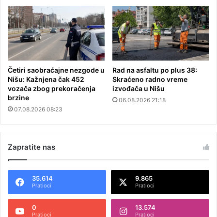
Četiri saobraćajne nezgode u
Rad na asfaltu po plus 38:
Nišu: Kažnjena čak 452
Skraćeno radno vreme
vozača zbog prekoračenja
izvođača u Nišu
brzine
06.08.2026 21:18
07.08.2026 08:23
Zapratite nas
35.614
9.865
Pratioci
Pratioci
0
13.574
Pratioci
Pratioci