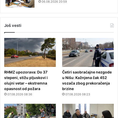
06.08.2026 20:59
Još vesti
RHMZ upozorava: Do 37
Četiri saobraćajne nezgode
stepeni, stižu pljuskovi i
u Nišu: Kažnjena čak 452
olujni vetar – ekstremna
vozača zbog prekoračenja
opasnost od požara
brzine
07.08.2026 08:36
07.08.2026 08:23