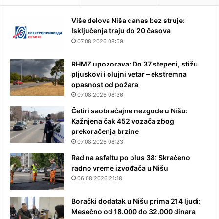
Više delova Niša danas bez struje:
Isključenja traju do 20 časova
07.08.2026 08:59
RHMZ upozorava: Do 37 stepeni, stižu
pljuskovi i olujni vetar – ekstremna
opasnost od požara
07.08.2026 08:36
Četiri saobraćajne nezgode u Nišu:
Kažnjena čak 452 vozača zbog
prekoračenja brzine
07.08.2026 08:23
Rad na asfaltu po plus 38: Skraćeno
radno vreme izvođača u Nišu
06.08.2026 21:18
Borački dodatak u Nišu prima 214 ljudi:
Mesečno od 18.000 do 32.000 dinara