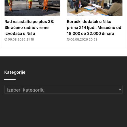
Rad na asfaltu po plus 38:
Borački dodatak u Nišu
Skraćeno radno vreme
prima 214 ljudi: Mesečno od
izvođača u Nišu
18.000 do 32.000 dinara
06.08.2026 21:18
06.08.2026 20:59
Kategorije
Kategorije