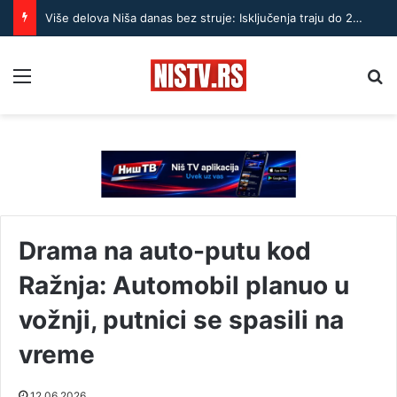
Više delova Niša danas bez struje: Isključenja traju do 20 časova
Menu
Pr
Drama na auto-putu kod
Ražnja: Automobil planuo u
vožnji, putnici se spasili na
vreme
12.06.2026