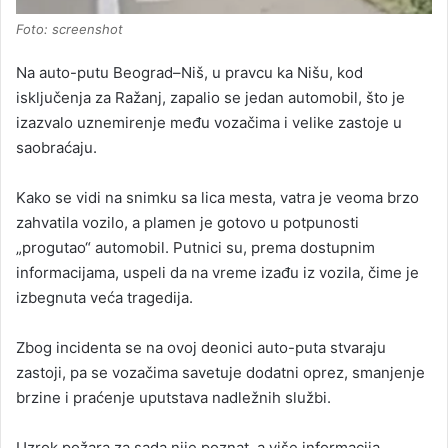
Foto: screenshot
Na auto-putu Beograd–Niš, u pravcu ka Nišu, kod
isključenja za Ražanj, zapalio se jedan automobil, što je
izazvalo uznemirenje među vozačima i velike zastoje u
saobraćaju.
Kako se vidi na snimku sa lica mesta, vatra je veoma brzo
zahvatila vozilo, a plamen je gotovo u potpunosti
„progutao“ automobil. Putnici su, prema dostupnim
informacijama, uspeli da na vreme izađu iz vozila, čime je
izbegnuta veća tragedija.
Zbog incidenta se na ovoj deonici auto-puta stvaraju
zastoji, pa se vozačima savetuje dodatni oprez, smanjenje
brzine i praćenje uputstava nadležnih službi.
Uzrok požara za sada nije poznat, a više informacija