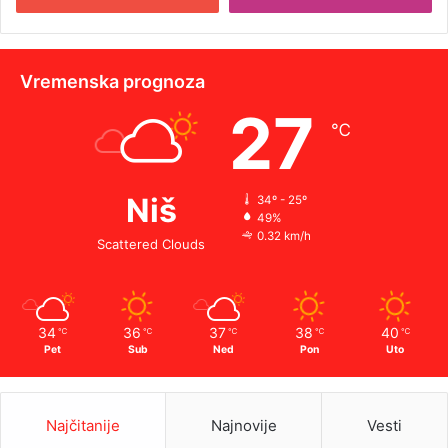
Vremenska prognoza
27
℃
Niš
34º - 25º
49%
0.32 km/h
Scattered Clouds
34
36
37
38
40
℃
℃
℃
℃
℃
Pet
Sub
Ned
Pon
Uto
Najčitanije
Najnovije
Vesti