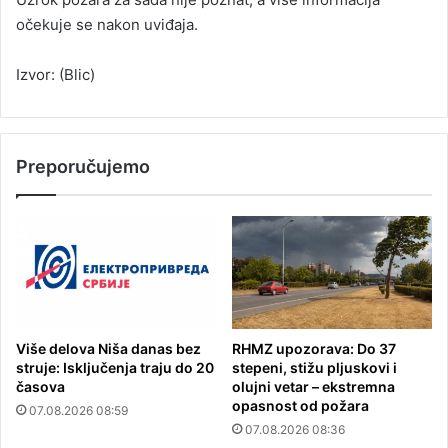
očekuje se nakon uviđaja.
Izvor: (Blic)
Preporučujemo
Više delova Niša danas bez
RHMZ upozorava: Do 37
struje: Isključenja traju do 20
stepeni, stižu pljuskovi i
časova
olujni vetar – ekstremna
opasnost od požara
07.08.2026 08:59
07.08.2026 08:36