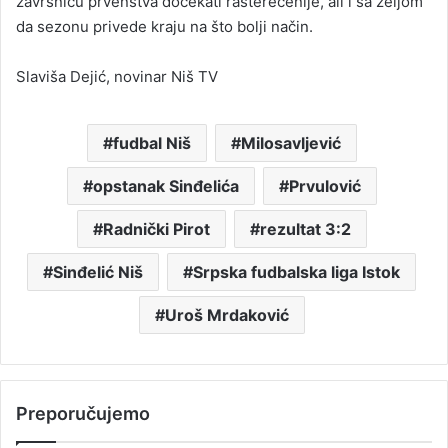
završnicu prvenstva dočekati rasterećenije, ali i sa željom
da sezonu privede kraju na što bolji način.
Slaviša Dejić, novinar Niš TV
fudbal Niš
Milosavljević
opstanak Sinđelića
Prvulović
Radnički Pirot
rezultat 3:2
Sinđelić Niš
Srpska fudbalska liga Istok
Uroš Mrdaković
Preporučujemo