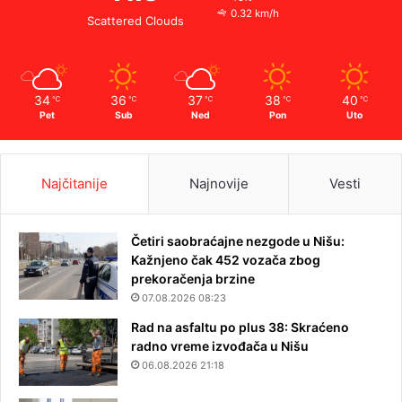
0.32 km/h
Scattered Clouds
34
36
37
38
40
℃
℃
℃
℃
℃
Pet
Sub
Ned
Pon
Uto
Najčitanije
Najnovije
Vesti
Četiri saobraćajne nezgode u Nišu:
Kažnjeno čak 452 vozača zbog
prekoračenja brzine
07.08.2026 08:23
Rad na asfaltu po plus 38: Skraćeno
radno vreme izvođača u Nišu
06.08.2026 21:18