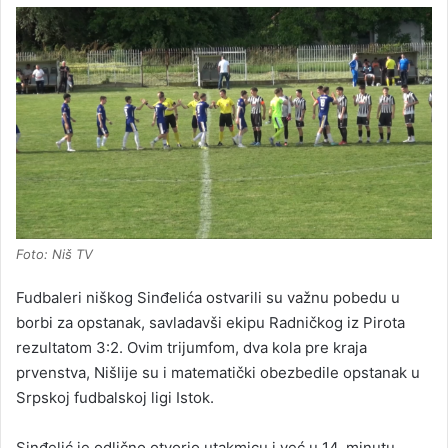
Foto: Niš TV
Fudbaleri niškog Sinđelića ostvarili su važnu pobedu u
borbi za opstanak, savladavši ekipu Radničkog iz Pirota
rezultatom 3:2. Ovim trijumfom, dva kola pre kraja
prvenstva, Nišlije su i matematički obezbedile opstanak u
Srpskoj fudbalskoj ligi Istok.
Sinđelić je odlično otvorio utakmicu i već u 14. minutu