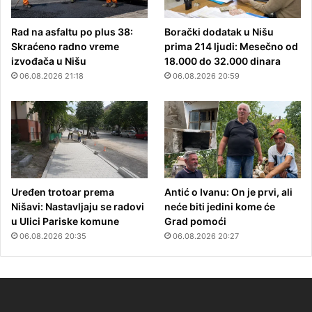
Rad na asfaltu po plus 38:
Borački dodatak u Nišu
Skraćeno radno vreme
prima 214 ljudi: Mesečno od
izvođača u Nišu
18.000 do 32.000 dinara
06.08.2026 21:18
06.08.2026 20:59
Uređen trotoar prema
Antić o Ivanu: On je prvi, ali
Nišavi: Nastavljaju se radovi
neće biti jedini kome će
u Ulici Pariske komune
Grad pomoći
06.08.2026 20:35
06.08.2026 20:27