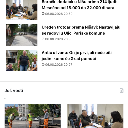
Borački dodatak u Nišu prima 214 ljudi:
Mesečno od 18.000 do 32.000 dinara
06.08.2026 20:59
Uređen trotoar prema Nišavi: Nastavljaju
se radovi u Ulici Pariske komune
06.08.2026 20:35
Antić o Ivanu: On je prvi, ali neće biti
jedini kome će Grad pomoći
06.08.2026 20:27
Još vesti