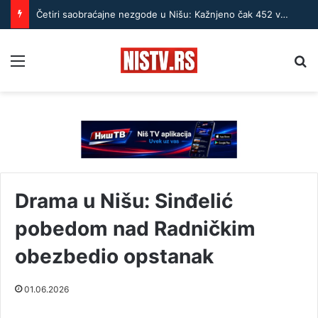
Četiri saobraćajne nezgode u Nišu: Kažnjeno čak 452 vozača zbog prekoračenja brzine
Menu
Pr
Drama u Nišu: Sinđelić
pobedom nad Radničkim
obezbedio opstanak
01.06.2026