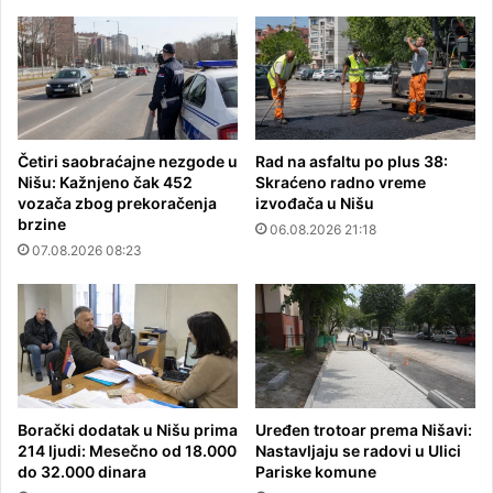
Četiri saobraćajne nezgode u
Rad na asfaltu po plus 38:
Nišu: Kažnjeno čak 452
Skraćeno radno vreme
vozača zbog prekoračenja
izvođača u Nišu
brzine
06.08.2026 21:18
07.08.2026 08:23
Borački dodatak u Nišu prima
Uređen trotoar prema Nišavi:
214 ljudi: Mesečno od 18.000
Nastavljaju se radovi u Ulici
do 32.000 dinara
Pariske komune