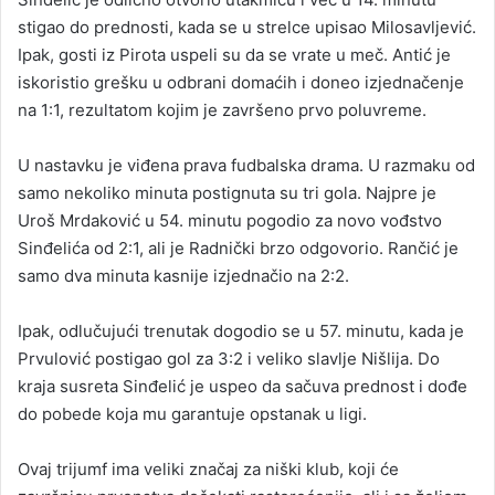
stigao do prednosti, kada se u strelce upisao Milosavljević.
Ipak, gosti iz Pirota uspeli su da se vrate u meč. Antić je
iskoristio grešku u odbrani domaćih i doneo izjednačenje
na 1:1, rezultatom kojim je završeno prvo poluvreme.
U nastavku je viđena prava fudbalska drama. U razmaku od
samo nekoliko minuta postignuta su tri gola. Najpre je
Uroš Mrdaković u 54. minutu pogodio za novo vođstvo
Sinđelića od 2:1, ali je Radnički brzo odgovorio. Rančić je
samo dva minuta kasnije izjednačio na 2:2.
Ipak, odlučujući trenutak dogodio se u 57. minutu, kada je
Prvulović postigao gol za 3:2 i veliko slavlje Nišlija. Do
kraja susreta Sinđelić je uspeo da sačuva prednost i dođe
do pobede koja mu garantuje opstanak u ligi.
Ovaj trijumf ima veliki značaj za niški klub, koji će