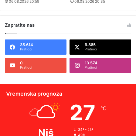
06.08.2026 20:59
06.08.2026 20:35
Zapratite nas
35.614
9.865
Pratioci
Pratioci
0
13.574
Pratioci
Pratioci
Vremenska prognoza
27
℃
Niš
34º - 25º
49%