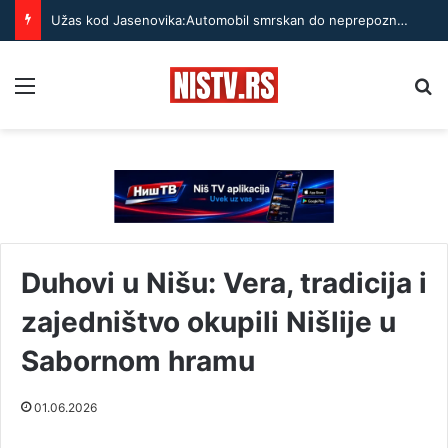
Užas kod Jasenovika:Automobil smrskan do neprepoznatljivosti, točak odleteo – strahuje se da ima teško povređenih
Menu
Pr
Duhovi u Nišu: Vera, tradicija i
zajedništvo okupili Nišlije u
Sabornom hramu
01.06.2026