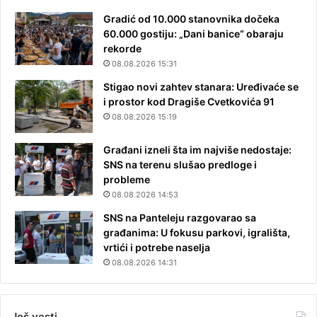
Gradić od 10.000 stanovnika dočeka
60.000 gostiju: „Dani banice“ obaraju
rekorde
08.08.2026 15:31
Stigao novi zahtev stanara: Uređivaće se
i prostor kod Dragiše Cvetkovića 91
08.08.2026 15:19
Građani izneli šta im najviše nedostaje:
SNS na terenu slušao predloge i
probleme
08.08.2026 14:53
SNS na Panteleju razgovarao sa
građanima: U fokusu parkovi, igrališta,
vrtići i potrebe naselja
08.08.2026 14:31
Još vesti