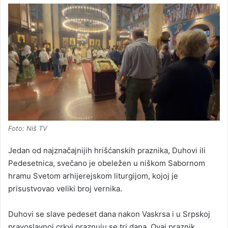
Foto: Niš TV
Jedan od najznačajnijih hrišćanskih praznika, Duhovi ili
Pedesetnica, svečano je obeležen u niškom Sabornom
hramu Svetom arhijerejskom liturgijom, kojoj je
prisustvovao veliki broj vernika.
Duhovi se slave pedeset dana nakon Vaskrsa i u Srpskoj
pravoslavnoj crkvi praznuju se tri dana. Ovaj praznik