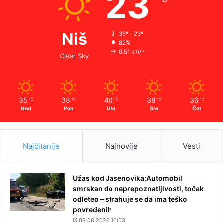
23
Niš
35º - 23º
82%
0.51 km/h
Clear Sky
35
38
40
38
36
℃
℃
℃
℃
℃
Ned
Pon
Uto
Sre
Čet
Najčitanije
Najnovije
Vesti
Užas kod Jasenovika:Automobil
smrskan do neprepoznatljivosti, točak
odleteo – strahuje se da ima teško
povređenih
08.08.2026 16:03