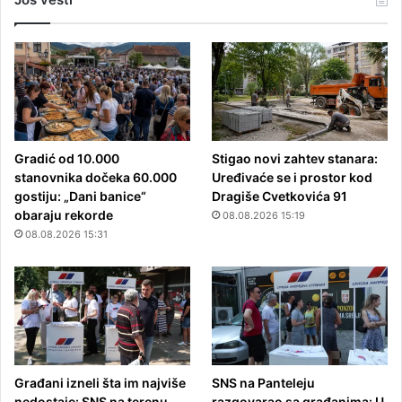
Gradić od 10.000
Stigao novi zahtev stanara:
stanovnika dočeka 60.000
Uređivaće se i prostor kod
gostiju: „Dani banice“
Dragiše Cvetkovića 91
obaraju rekorde
08.08.2026 15:19
08.08.2026 15:31
Građani izneli šta im najviše
SNS na Panteleju
nedostaje: SNS na terenu
razgovarao sa građanima: U