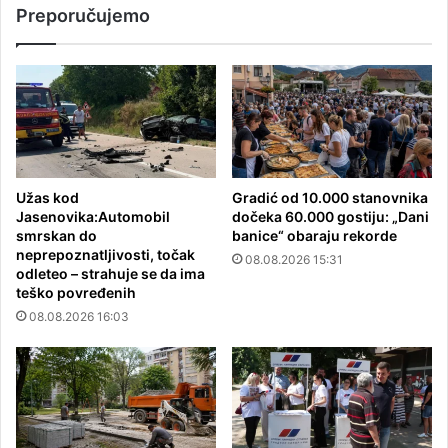
Preporučujemo
Užas kod
Gradić od 10.000 stanovnika
Jasenovika:Automobil
dočeka 60.000 gostiju: „Dani
smrskan do
banice“ obaraju rekorde
neprepoznatljivosti, točak
08.08.2026 15:31
odleteo – strahuje se da ima
teško povređenih
08.08.2026 16:03