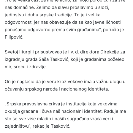
nas domaćine. Želimo da slavu proslavimo u slozi,
jedinstvu i duhu srpske tradicije. To je i velika
odgovornost, jer nas obavezuje da se kao javne ličnosti
ponašamo odgovorno prema svim građanima”, poručio je
Filipović.
Svetoj liturgiji prisustvovao je i v. d. direktora Direkcije za
izgradnju grada Saša Tasković, koji je građanima poželeo
mir, sreću i zdravlje.
On je naglasio da je vera kroz vekove imala važnu ulogu u
očuvanju srpskog naroda i nacionalnog identiteta.
„Srpska pravoslavna crkva je institucija koja vekovima
okuplja građane i čuva naš nacionalni identitet. Raduje me
što se sve više mladih i naših sugrađana vraća veri i
zajedništvu”, rekao je Tasković.