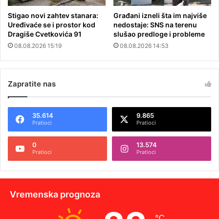
Stigao novi zahtev stanara:
Građani izneli šta im najviše
Uređivaće se i prostor kod
nedostaje: SNS na terenu
Dragiše Cvetkovića 91
slušao predloge i probleme
08.08.2026 15:19
08.08.2026 14:53
Zapratite nas
35.614
9.865
Pratioci
Pratioci
0
13.574
Pratioci
Pratioci
Vremenska prognoza
℃