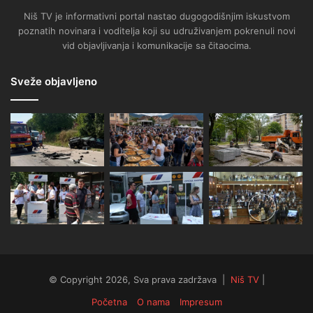
Niš TV je informativni portal nastao dugogodišnjim iskustvom
poznatih novinara i voditelja koji su udruživanjem pokrenuli novi
vid objavljivanja i komunikacije sa čitaocima.
Sveže objavljeno
© Copyright 2026, Sva prava zadržava |
Niš TV
|
Početna
O nama
Impresum