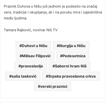
Praznik Duhova u Nišu još jednom je podsetio na značaj
vere, tradicije i okupljanja, ali i na poruku mira i zajedništva
među ljudima.
Tamara Rajković, novinar Niš TV
Duhovi u Nišu
liturgija u Nišu
Milisav Filipović
Pedesetnica
pravoslavlje
Saborni hram Niš
saša tasković
Srpska pravoslavna crkva
verski praznici