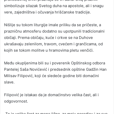
simbolizuje silazak Svetog duha na apostole, ali i snagu
vere, zajedništva i očuvanja hrišćanske tradicije.
Nišlije su tokom liturgije imale priliku da se pričeste, a
prazničnu atmosferu dodatno su upotpunili tradicionalni
običaji. Prema običaju, kuće i crkve se na Duhove
ukrašavaju zelenilom, travom, cvećem i grančicama, od
kojih se tokom molitve u hramovima pletu venčići.
Među okupljenima bili su i poverenik Opštinskog odbora
Pantelej Saša Novićević i predsednik opštine Gadžin Han
Milisav Filipović, koji će sledeće godine biti domaćini
slave.
Filipović je istakao da je domaćinstvo velika čast, ali i
odgovornost.
„To je velika čast za mene lično, za moju porodicu i za sve