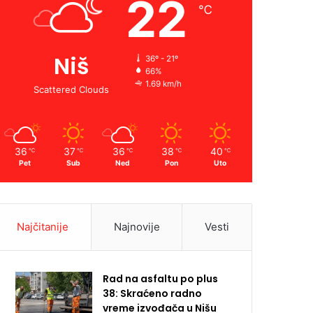
22
℃
Niš
36º - 21º
66%
1.69 km/h
Scattered Clouds
36
37
36
38
40
℃
℃
℃
℃
℃
Pet
Sub
Ned
Pon
Uto
Najčitanije
Najnovije
Vesti
Rad na asfaltu po plus
38: Skraćeno radno
vreme izvođača u Nišu