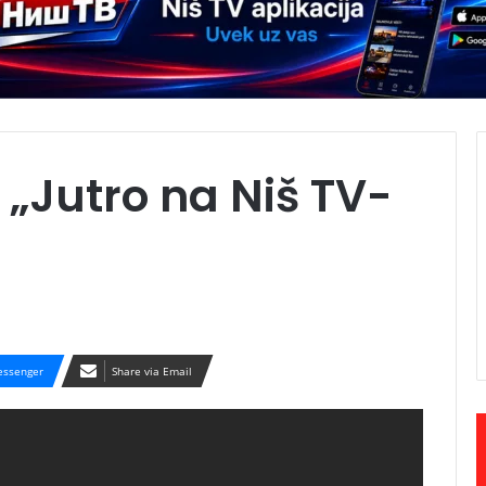
„Jutro na Niš TV-
ssenger
Share via Email