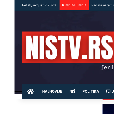
Petak, avgust 7 2026
Iz minuta u minut
Rad na asfalt
POČETNA
NAJNOVIJE
NIŠ
POLITIKA
U