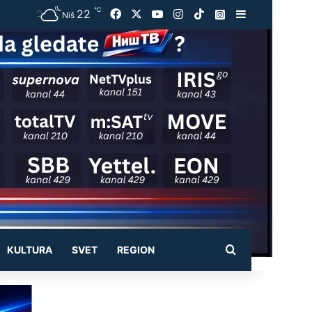
℃
22
Facebook
X
YouTube
Instagram
TikTok
Instagram
Sidebar
Niš
Pretraži
KULTURA
SVET
REGION