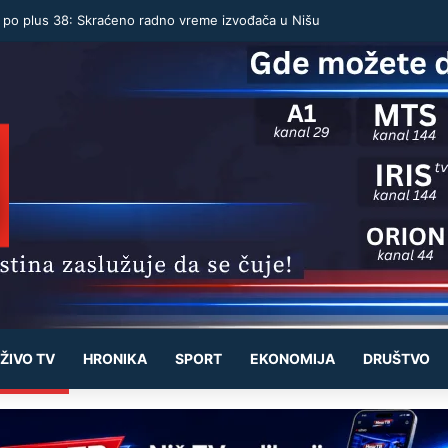
u po plus 38: Skraćeno radno vreme izvođača u Nišu
ŽIVO TV
HRONIKA
SPORT
EKONOMIJA
DRUŠTVO