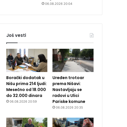
06.08.2026 20:04
Još vesti
Borački dodatak u
Uređen trotoar
Nišu prima 214 ljudi:
prema Nišavi:
Mesečno od 18.000
Nastavljaju se
do 32.000 dinara
radovi u Ulici
Pariske komune
06.08.2026 20:59
06.08.2026 20:35