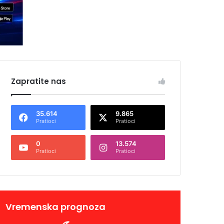
Zapratite nas
35.614
9.865
Pratioci
Pratioci
0
13.574
Pratioci
Pratioci
Vremenska prognoza