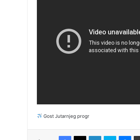
Gost Jutarnjeg progr
Facebook
X
LinkedIn
Skype
Messenger