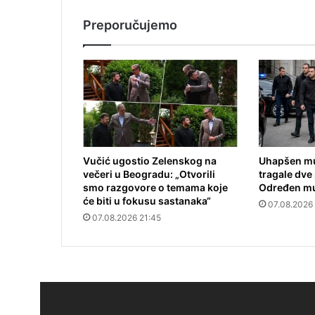
Preporučujemo
Vučić ugostio Zelenskog na
Uhapšen mu
večeri u Beogradu: „Otvorili
tragale dve 
smo razgovore o temama koje
Određen mu
će biti u fokusu sastanaka“
07.08.2026
07.08.2026 21:45