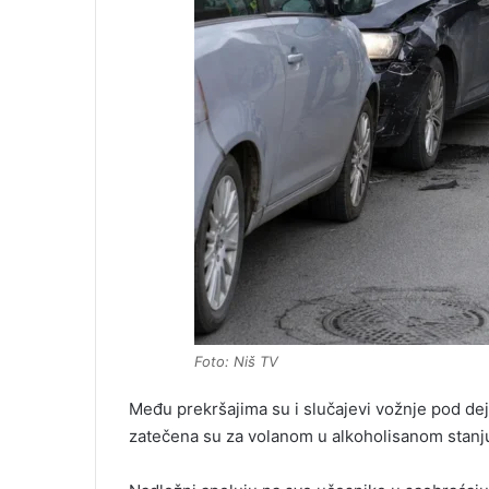
Foto: Niš TV
Među prekršajima su i slučajevi vožnje pod de
zatečena su za volanom u alkoholisanom stanj