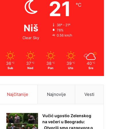
21
℃
Niš
36º - 21º
78%
0.56 km/h
Clear Sky
36
37
38
39
40
℃
℃
℃
℃
℃
Sub
Ned
Pon
Uto
Sre
Najčitanije
Najnovije
Vesti
Vučić ugostio Zelenskog
na večeri u Beogradu:
„Otvorili smo razgovore o