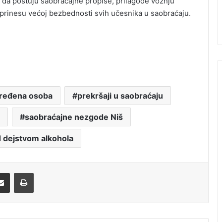
 da poštuju saobraćajne propise, prilagode vožnju
rinesu većoj bezbednosti svih učesnika u saobraćaju.
ređena osoba
prekršaji u saobraćaju
saobraćajne nezgode Niš
 dejstvom alkohola
Share via Email
Print