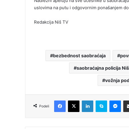
Nadležni apeluju na sve učesnike u saobraćaju
uslovima na putu i odgovornim ponašanjem dop
Redakcija Niš TV
bezbednost saobraćaja
pov
saobraćajna policija Niš
vožnja pod
Facebook
X
LinkedIn
Skype
Messenger
Podeli