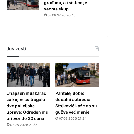
građana, ali sistem je
veoma skup
07.08.2026 20:45
Još vesti
Uhapšen muškarac
Pantelej dobio
za kojim su tragale
dodatni autobus:
dve policijske
Stojković kaže da su
uprave: Određen mu
gužve već manje
pritvor do 30 dana
07.08.2026 21:24
07.08.2026 21:35