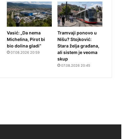
Vasić: „Da nema
Tramvaji ponovo u
Michelina, Pirot bi
Nišu? Stojković:
bio dolina gladi“
Stara želja građana,
ali sistem je veoma
07.08.2026 20:59
skup
07.08.2026 20:45