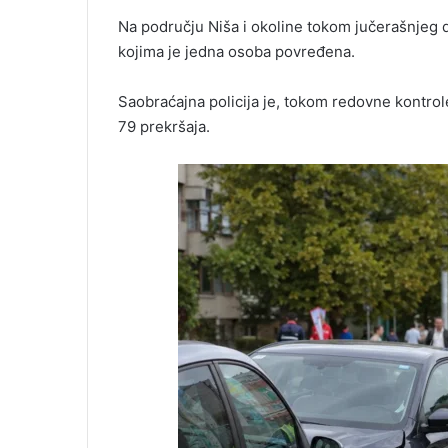
Na području Niša i okoline tokom jučerašnjeg
kojima je jedna osoba povređena.
Saobraćajna policija je, tokom redovne kontrol
79 prekršaja.