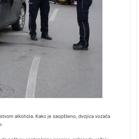
jstvom alkohola. Kako je saopšteno, dvojica vozača
u.