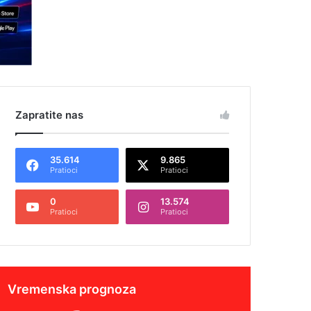
Zapratite nas
35.614
9.865
Pratioci
Pratioci
0
13.574
Pratioci
Pratioci
Vremenska prognoza