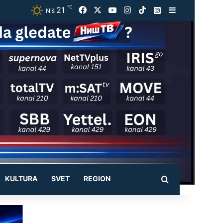
℃
21
Facebook
X
YouTube
Instagram
TikTok
Instagram
Sidebar
Uhapšen muškarac za kojim su tragale dve policijske uprave: Određen mu pritvor do 30 dana
Niš
KULTURA
SVET
REGION
Pretraži