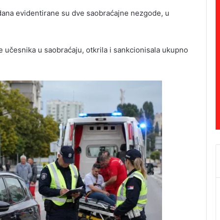
 dana evidentirane su dve saobraćajne nezgode, u
e učesnika u saobraćaju, otkrila i sankcionisala ukupno