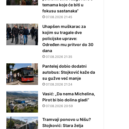
temama koje će biti u
fokusu sastanaka“
07.08.2026 21:45
Uhapšen muškarac za
kojim su tragale dve
policijske uprave:
Određen mu pritvor do 30
dana
07.08.2026 21:35
Pantelej dobio dodatni
autobus: Stojković kaže da
su gužve već manje
07.08.2026 21:24
Vasić: „Da nema Michelina,
Pirot bi bio dolina gladi“
07.08.2026 20:59
Tramvaji ponovo u Nišu?
Stojković: Stara želja