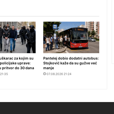
škarac za kojim su
Pantelej dobio dodatni autobus:
policijske uprave:
Stojković kaže da su gužve već
 pritvor do 30 dana
manje
 21:35
07.08.2026 21:24