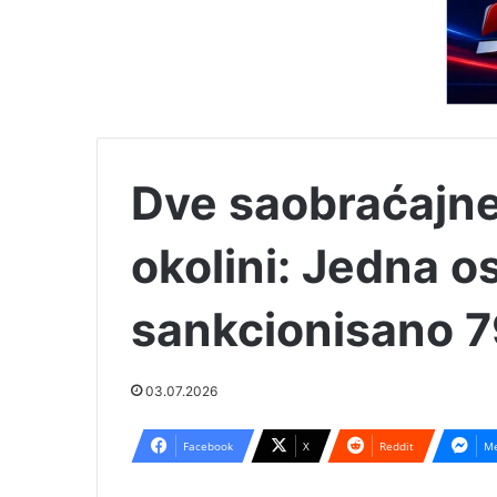
Dve saobraćajne
okolini: Jedna 
sankcionisano 7
03.07.2026
Facebook
X
Reddit
Me