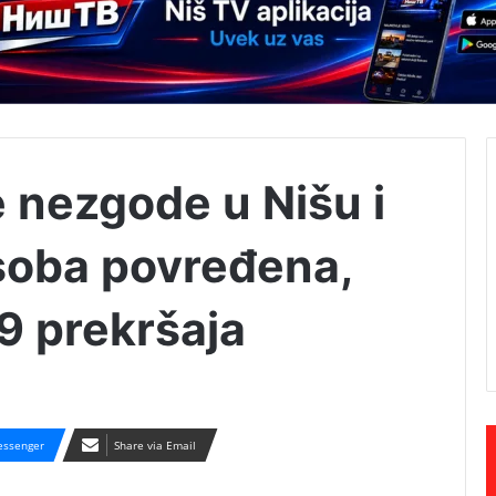
 nezgode u Nišu i
osoba povređena,
9 prekršaja
ssenger
Share via Email