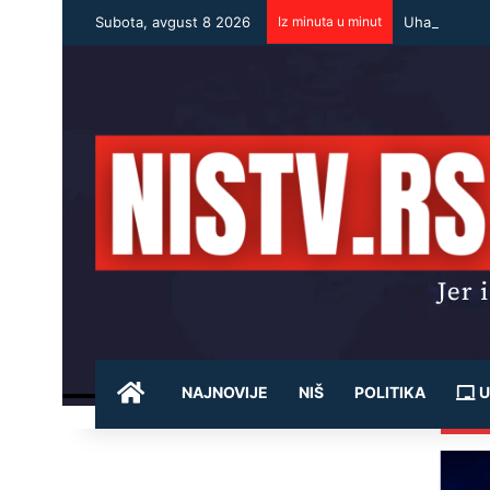
Subota, avgust 8 2026
Iz minuta u minut
POČETNA
NAJNOVIJE
NIŠ
POLITIKA
U