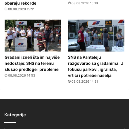
obaraju rekorde
08.08.2026 15:19
08.08.2026 15:31
Građani izneli šta im najviše
SNS na Panteleju
nedostaje: SNS na terenu
razgovarao sa građanima: U
slušao predloge i probleme
fokusu parkovi, igrališta,
vrtići i potrebe naselja
08.08.2026 14:53
08.08.2026 14:31
Kategorije