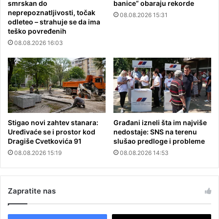
smrskan do
banice“ obaraju rekorde
neprepoznatljivosti, točak
08.08.2026 15:31
odleteo – strahuje se da ima
teško povređenih
08.08.2026 16:03
Stigao novi zahtev stanara:
Građani izneli šta im najviše
Uređivaće se i prostor kod
nedostaje: SNS na terenu
Dragiše Cvetkovića 91
slušao predloge i probleme
08.08.2026 15:19
08.08.2026 14:53
Zapratite nas