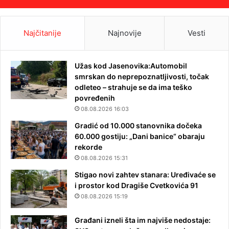
Najčitanije
Najnovije
Vesti
Užas kod Jasenovika:Automobil
smrskan do neprepoznatljivosti, točak
odleteo – strahuje se da ima teško
povređenih
08.08.2026 16:03
Gradić od 10.000 stanovnika dočeka
60.000 gostiju: „Dani banice“ obaraju
rekorde
08.08.2026 15:31
Stigao novi zahtev stanara: Uređivaće se
i prostor kod Dragiše Cvetkovića 91
08.08.2026 15:19
Građani izneli šta im najviše nedostaje: