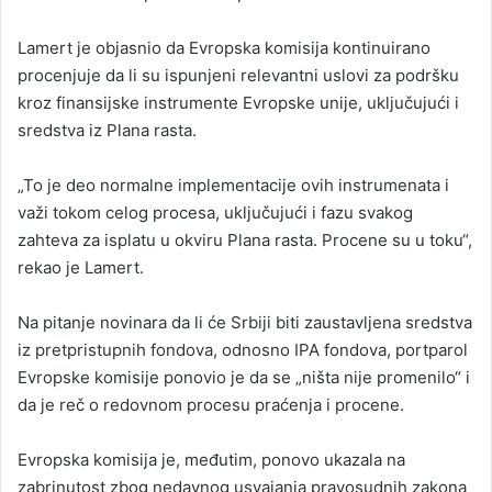
Lamert je objasnio da Evropska komisija kontinuirano
procenjuje da li su ispunjeni relevantni uslovi za podršku
kroz finansijske instrumente Evropske unije, uključujući i
sredstva iz Plana rasta.
„To je deo normalne implementacije ovih instrumenata i
važi tokom celog procesa, uključujući i fazu svakog
zahteva za isplatu u okviru Plana rasta. Procene su u toku“,
rekao je Lamert.
Na pitanje novinara da li će Srbiji biti zaustavljena sredstva
iz pretpristupnih fondova, odnosno IPA fondova, portparol
Evropske komisije ponovio je da se „ništa nije promenilo“ i
da je reč o redovnom procesu praćenja i procene.
Evropska komisija je, međutim, ponovo ukazala na
zabrinutost zbog nedavnog usvajanja pravosudnih zakona