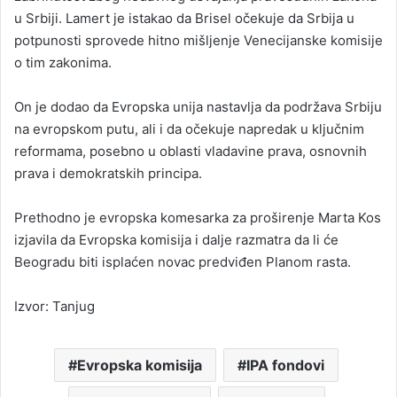
u Srbiji. Lamert je istakao da Brisel očekuje da Srbija u
potpunosti sprovede hitno mišljenje Venecijanske komisije
o tim zakonima.
On je dodao da Evropska unija nastavlja da podržava Srbiju
na evropskom putu, ali i da očekuje napredak u ključnim
reformama, posebno u oblasti vladavine prava, osnovnih
prava i demokratskih principa.
Prethodno je evropska komesarka za proširenje Marta Kos
izjavila da Evropska komisija i dalje razmatra da li će
Beogradu biti isplaćen novac predviđen Planom rasta.
Izvor: Tanjug
Evropska komisija
IPA fondovi