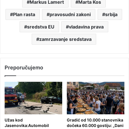
Markus Lamert
Marta Kos
Plan rasta
pravosudni zakoni
srbija
sredstva EU
vladavina prava
zamrzavanje sredstava
Preporučujemo
Užas kod
Gradić od 10.000 stanovnika
Jasenovika:Automobil
dočeka 60.000 gostiju: „Dani