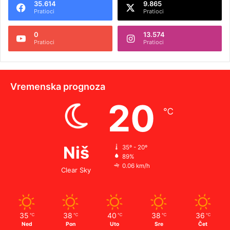
35.614
9.865
Pratioci
Pratioci
0
13.574
Pratioci
Pratioci
Vremenska prognoza
20
℃
Niš
35º - 20º
89%
0.06 km/h
Clear Sky
35
38
40
38
36
℃
℃
℃
℃
℃
Ned
Pon
Uto
Sre
Čet