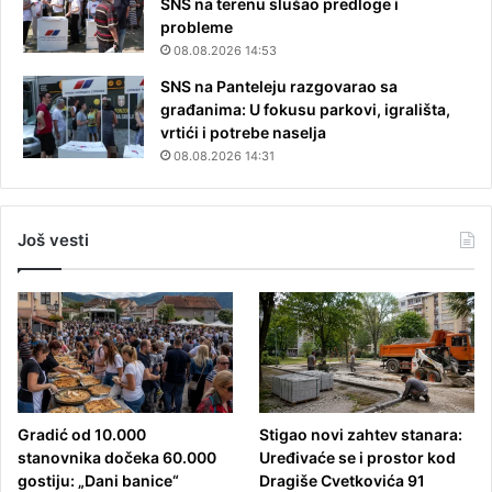
SNS na terenu slušao predloge i
probleme
08.08.2026 14:53
SNS na Panteleju razgovarao sa
građanima: U fokusu parkovi, igrališta,
vrtići i potrebe naselja
08.08.2026 14:31
Još vesti
Gradić od 10.000
Stigao novi zahtev stanara:
stanovnika dočeka 60.000
Uređivaće se i prostor kod
gostiju: „Dani banice“
Dragiše Cvetkovića 91