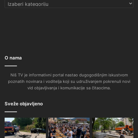
Kategorije
O nama
Niš TV je informativni portal nastao dugogodišnjim iskustvom
poznatih novinara i voditelja koji su udruživanjem pokrenuli novi
vid objavljivanja i komunikacije sa čitaocima.
Sveže objavljeno