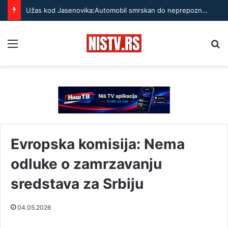
Užas kod Jasenovika:Automobil smrskan do neprepoznatljivosti, točak odleteo – strahuje se da ima teško povređenih
Menu
Pr
Evropska komisija: Nema
odluke o zamrzavanju
sredstava za Srbiju
04.05.2026