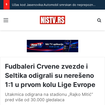
Gradić od 10.000 stanovnika dočeka 60.000 gostiju: „Dani banice“ obaraju rekorde
Menu
Pr
Fudbaleri Crvene zvezde i
Seltika odigrali su nerešeno
1:1 u prvom kolu Lige Evrope
Utakmica odigrana na stadionu „Rajko Mitić“
pred više od 30.000 gledalaca