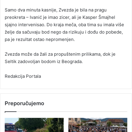
Samo dva minuta kasnije, Zvezda je bila na pragu
preokreta – Ivanić je imao zicer, ali je Kasper Šmajhel
sjajno intervenisao. Do kraja meča, oba tima su imala više
želje da sačuvaju bod nego da rizikuju i dođu do pobede,
pa je rezultat ostao nepromenjen.
Zvezda može da žali za propuštenim prilikama, dok je
Seltik zadovoljan bodom iz Beograda.
Redakcija Portala
Preporučujemo