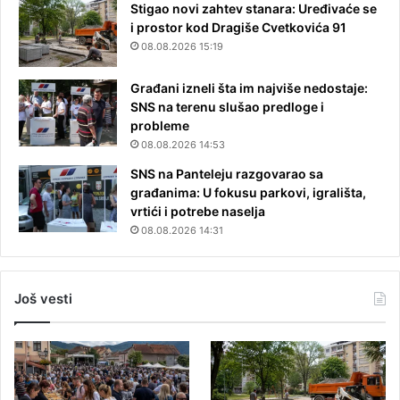
Stigao novi zahtev stanara: Uređivaće se
i prostor kod Dragiše Cvetkovića 91
08.08.2026 15:19
Građani izneli šta im najviše nedostaje:
SNS na terenu slušao predloge i
probleme
08.08.2026 14:53
SNS na Panteleju razgovarao sa
građanima: U fokusu parkovi, igrališta,
vrtići i potrebe naselja
08.08.2026 14:31
Još vesti