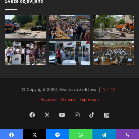
Sveže objavljeno
© Copyright 2026, Sva prava zadržava |
Niš TV
|
Početna
O nama
Impresum
Facebook
X
YouTube
Instagram
TikTok
Instagram