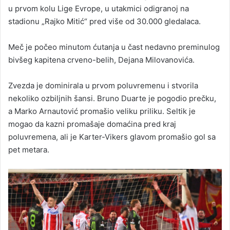
u prvom kolu Lige Evrope, u utakmici odigranoj na
stadionu „Rajko Mitić“ pred više od 30.000 gledalaca.
Meč je počeo minutom ćutanja u čast nedavno preminulog
bivšeg kapitena crveno-belih, Dejana Milovanovića.
Zvezda je dominirala u prvom poluvremenu i stvorila
nekoliko ozbiljnih šansi. Bruno Duarte je pogodio prečku,
a Marko Arnautović promašio veliku priliku. Seltik je
mogao da kazni promašaje domaćina pred kraj
poluvremena, ali je Karter-Vikers glavom promašio gol sa
pet metara.