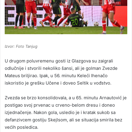
Izvor: Foto Tanjug
U drugom poluvremenu gosti iz Glazgova su zaigrali
odlučnije i stvorili nekoliko šansi, ali je golman Zvezde
Mateus briljirao. Ipak, u 56. minutu Keleći Ihenačo
iskoristio je grešku Učene i doveo Seltik u vođstvo.
Zvezda se brzo konsolidovala, a u 65. minutu Arnautović je
postigao svoj prvenac u crveno-belom dresu i doneo
izjednačenje. Nakon gola, usledio je i kratak sukob sa
defanzivcem gostiju Skejlsom, ali se situacija smirila bez
većih posledica.