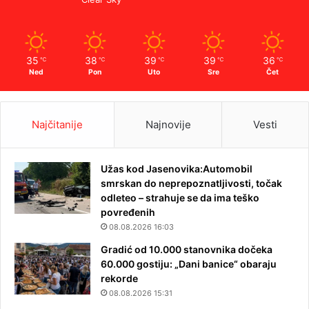
35
38
39
39
36
℃
℃
℃
℃
℃
Ned
Pon
Uto
Sre
Čet
Najčitanije
Najnovije
Vesti
Užas kod Jasenovika:Automobil
smrskan do neprepoznatljivosti, točak
odleteo – strahuje se da ima teško
povređenih
08.08.2026 16:03
Gradić od 10.000 stanovnika dočeka
60.000 gostiju: „Dani banice“ obaraju
rekorde
08.08.2026 15:31