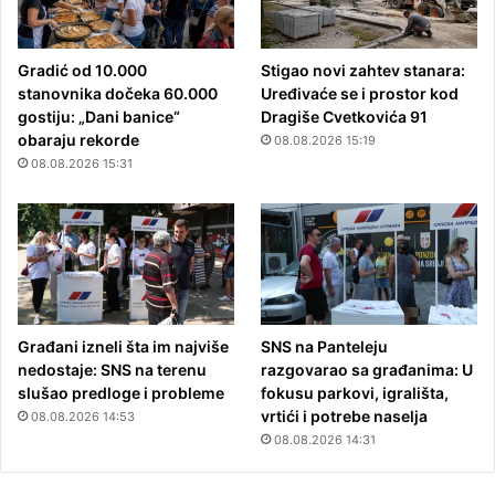
Gradić od 10.000
Stigao novi zahtev stanara:
stanovnika dočeka 60.000
Uređivaće se i prostor kod
gostiju: „Dani banice“
Dragiše Cvetkovića 91
obaraju rekorde
08.08.2026 15:19
08.08.2026 15:31
Građani izneli šta im najviše
SNS na Panteleju
nedostaje: SNS na terenu
razgovarao sa građanima: U
slušao predloge i probleme
fokusu parkovi, igrališta,
vrtići i potrebe naselja
08.08.2026 14:53
08.08.2026 14:31