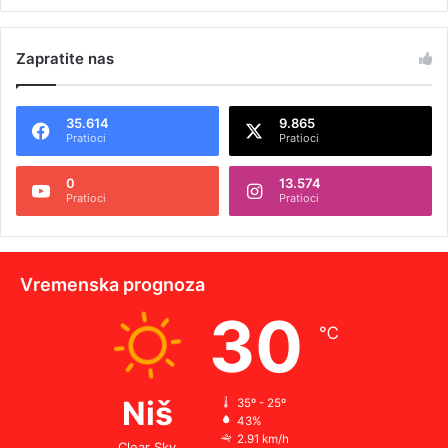
Zapratite nas
35.614
9.865
Pratioci
Pratioci
0
13.574
Pratioci
Pratioci
Vremenska prognoza
30
℃
Niš
35º - 25º
43%
2.91 km/h
Clear Sky