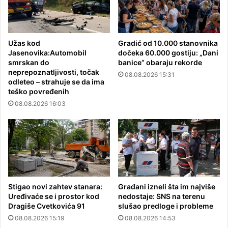
Užas kod
Gradić od 10.000 stanovnika
Jasenovika:Automobil
dočeka 60.000 gostiju: „Dani
smrskan do
banice“ obaraju rekorde
neprepoznatljivosti, točak
08.08.2026 15:31
odleteo – strahuje se da ima
teško povređenih
08.08.2026 16:03
Stigao novi zahtev stanara:
Građani izneli šta im najviše
Uređivaće se i prostor kod
nedostaje: SNS na terenu
Dragiše Cvetkovića 91
slušao predloge i probleme
08.08.2026 15:19
08.08.2026 14:53