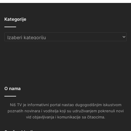
Kategorije
Kategorije
O nama
Niš TV je informativni portal nastao dugogodišnjim iskustvom
poznatih novinara i voditelja koji su udruživanjem pokrenuli novi
vid objavljivanja i komunikacije sa čitaocima.