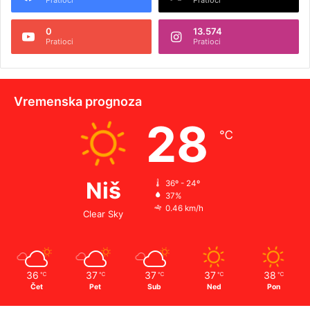
0
13.574
Pratioci
Pratioci
Vremenska prognoza
28
℃
Niš
36º - 24º
37%
0.46 km/h
Clear Sky
36
37
37
37
38
℃
℃
℃
℃
℃
Čet
Pet
Sub
Ned
Pon