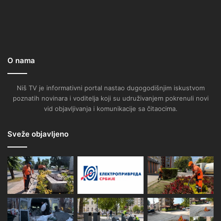
O nama
Niš TV je informativni portal nastao dugogodišnjim iskustvom
poznatih novinara i voditelja koji su udruživanjem pokrenuli novi
vid objavljivanja i komunikacije sa čitaocima.
Sveže objavljeno