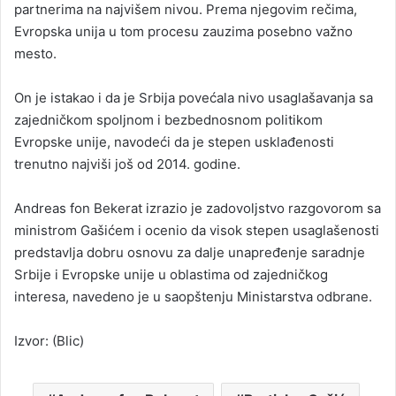
partnerima na najvišem nivou. Prema njegovim rečima,
Evropska unija u tom procesu zauzima posebno važno
mesto.
On je istakao i da je Srbija povećala nivo usaglašavanja sa
zajedničkom spoljnom i bezbednosnom politikom
Evropske unije, navodeći da je stepen usklađenosti
trenutno najviši još od 2014. godine.
Andreas fon Bekerat izrazio je zadovoljstvo razgovorom sa
ministrom Gašićem i ocenio da visok stepen usaglašenosti
predstavlja dobru osnovu za dalje unapređenje saradnje
Srbije i Evropske unije u oblastima od zajedničkog
interesa, navedeno je u saopštenju Ministarstva odbrane.
Izvor: (Blic)