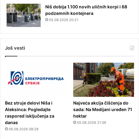
Niš dobija 1.100 novih uličnih korpi i 68
podzemnih kontejnera
05.08.2026 20:21
Još vesti
Bez struje delovi Niša i
Najveća akcija čišćenja do
Aleksinca: Pogledajte
sada: Na Medijani uređen 71
raspored isključenja za
hektar
danas
05.08.2026 21:39
06.08.2026 08:28