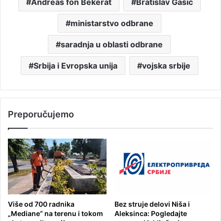
Andreas fon Bekerat
Bratislav Gašić
ministarstvo odbrane
saradnja u oblasti odbrane
Srbija i Evropska unija
vojska srbije
Preporučujemo
Više od 700 radnika
Bez struje delovi Niša i
„Mediane“ na terenu i tokom
Aleksinca: Pogledajte