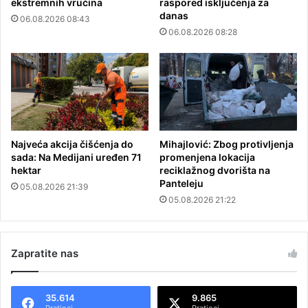
ekstremnih vrućina
raspored isključenja za
danas
06.08.2026 08:43
06.08.2026 08:28
Najveća akcija čišćenja do
Mihajlović: Zbog protivljenja
sada: Na Medijani uređen 71
promenjena lokacija
hektar
reciklažnog dvorišta na
Panteleju
05.08.2026 21:39
05.08.2026 21:22
Zapratite nas
35.614
9.865
Pratioci
Pratioci