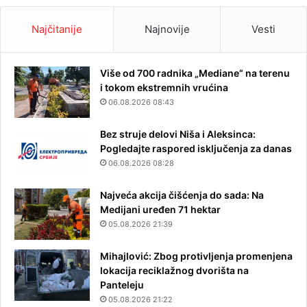
Najčitanije
Najnovije
Vesti
Više od 700 radnika „Mediane“ na terenu
i tokom ekstremnih vrućina
06.08.2026 08:43
Bez struje delovi Niša i Aleksinca:
Pogledajte raspored isključenja za danas
06.08.2026 08:28
Najveća akcija čišćenja do sada: Na
Medijani uređen 71 hektar
05.08.2026 21:39
Mihajlović: Zbog protivljenja promenjena
lokacija reciklažnog dvorišta na
Panteleju
05.08.2026 21:22