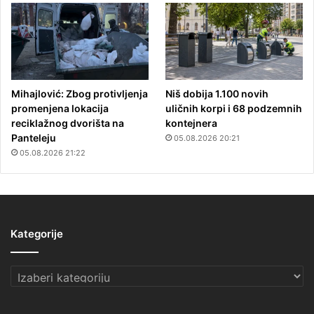
Mihajlović: Zbog protivljenja
Niš dobija 1.100 novih
promenjena lokacija
uličnih korpi i 68 podzemnih
reciklažnog dvorišta na
kontejnera
Panteleju
05.08.2026 20:21
05.08.2026 21:22
Kategorije
Kategorije