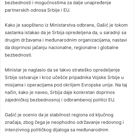
bezbednosti i mogućnostima za dalje unapređenje
partnerskih odnosa Srbije i EU.
Kako je saopšteno iz Ministarstva odbrane, Gašić je tokom
sastanka istakao da je Srbija opredeljena da, u saradnji sa
drugim državama i međunarodnim organizacijama, nastavi
da doprinosi jačanju nacionalne, regionalne i globalne
bezbednosti.
Ministar je naglasio da se takvo strateško opredeljenje
Srbije ostvaruje i kroz učešće pripadnika Vojske Srbije u
misijama i operacijama pod okriljem Evropske unije. Na taj
način, kako je naveo, Srbija daje konkretan doprinos
zajedničkoj bezbednosnoj i odbrambenoj politici EU.
Gašić je ocenio da je stabilnost regiona od ključnog
značaja, zbog čega je neophodno održavanje redovnog i
intenzivnog političkog dijaloga sa međunarodnim