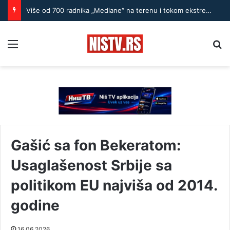
Više od 700 radnika „Mediane“ na terenu i tokom ekstremnih vrućina
Menu
Pr
Gašić sa fon Bekeratom:
Usaglašenost Srbije sa
politikom EU najviša od 2014.
godine
16.06.2026