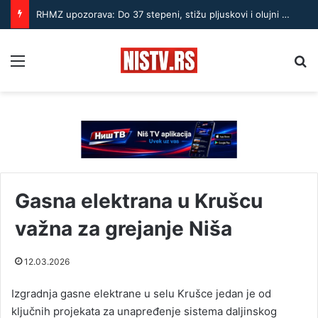
RHMZ upozorava: Do 37 stepeni, stižu pljuskovi i olujni vetar – ekstremna opasnost od požara
Menu
Pr
Gasna elektrana u Krušcu
važna za grejanje Niša
12.03.2026
Izgradnja gasne elektrane u selu Krušce jedan je od
ključnih projekata za unapređenje sistema daljinskog