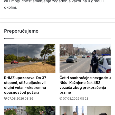
ali i mogućnost smanjenja zagađenja vazduha u gradu i
okolini.
Preporučujemo
RHMZ upozorava: Do 37
Četiri saobraćajne nezgode u
stepeni, stižu pljuskovi i
Nišu: Kažnjeno čak 452
olujni vetar – ekstremna
vozača zbog prekoračenja
opasnost od požara
brzine
07.08.2026 08:36
07.08.2026 08:23