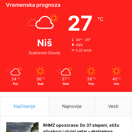
Vremenska prognoza
27
℃
Niš
34º - 25º
49%
0.32 km/h
Scattered Clouds
34
36
37
38
40
℃
℃
℃
℃
℃
Pet
Sub
Ned
Pon
Uto
Najčitanije
Najnovije
Vesti
RHMZ upozorava: Do 37 stepeni, stižu
pljuskovi i olujni vetar – ekstremna