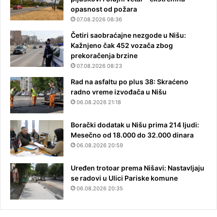
opasnost od požara
07.08.2026 08:36
Četiri saobraćajne nezgode u Nišu:
Kažnjeno čak 452 vozača zbog
prekoračenja brzine
07.08.2026 08:23
Rad na asfaltu po plus 38: Skraćeno
radno vreme izvođača u Nišu
06.08.2026 21:18
Borački dodatak u Nišu prima 214 ljudi:
Mesečno od 18.000 do 32.000 dinara
06.08.2026 20:59
Uređen trotoar prema Nišavi: Nastavljaju
se radovi u Ulici Pariske komune
06.08.2026 20:35