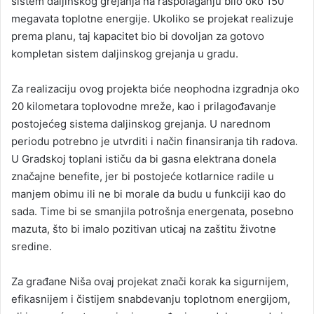
sistem daljinskog grejanja na raspolaganju bilo oko 150
megavata toplotne energije. Ukoliko se projekat realizuje
prema planu, taj kapacitet bio bi dovoljan za gotovo
kompletan sistem daljinskog grejanja u gradu.
Za realizaciju ovog projekta biće neophodna izgradnja oko
20 kilometara toplovodne mreže, kao i prilagođavanje
postojećeg sistema daljinskog grejanja. U narednom
periodu potrebno je utvrditi i način finansiranja tih radova.
U Gradskoj toplani ističu da bi gasna elektrana donela
značajne benefite, jer bi postojeće kotlarnice radile u
manjem obimu ili ne bi morale da budu u funkciji kao do
sada. Time bi se smanjila potrošnja energenata, posebno
mazuta, što bi imalo pozitivan uticaj na zaštitu životne
sredine.
Za građane Niša ovaj projekat znači korak ka sigurnijem,
efikasnijem i čistijem snabdevanju toplotnom energijom,