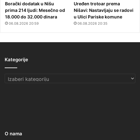
Borački dodatak u Nišu
Uređen trotoar prema
prima 214 ljudi: Mesečno od
Nišavi: Nastavljaju se radovi
18.000 do 32.000 dinara
u Ulici Pariske komune
06.08.2026 20:59
06.08.2026 20:35
Kategorije
Kategorije
O nama