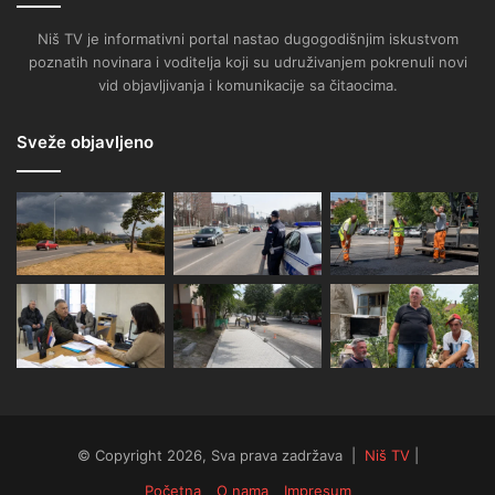
Niš TV je informativni portal nastao dugogodišnjim iskustvom
poznatih novinara i voditelja koji su udruživanjem pokrenuli novi
vid objavljivanja i komunikacije sa čitaocima.
Sveže objavljeno
© Copyright 2026, Sva prava zadržava |
Niš TV
|
Početna
O nama
Impresum