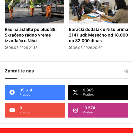
Rad na asfaltu po plus 38:
Borački dodatak u Nišu prima
Skraćeno radno vreme
214 ljudi: Mesečno od 18.000
izvođača u Nišu
do 32.000 dinara
06.08.2026 21:18
06.08.2026 20:59
Zapratite nas
35.614
9.865
Pratioci
Pratioci
0
13.574
Pratioci
Pratioci