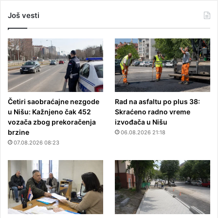
Još vesti
Četiri saobraćajne nezgode
Rad na asfaltu po plus 38:
u Nišu: Kažnjeno čak 452
Skraćeno radno vreme
vozača zbog prekoračenja
izvođača u Nišu
brzine
06.08.2026 21:18
07.08.2026 08:23