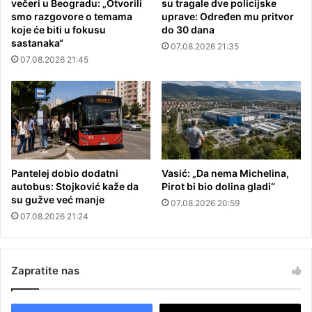
večeri u Beogradu: „Otvorili
su tragale dve policijske
smo razgovore o temama
uprave: Određen mu pritvor
koje će biti u fokusu
do 30 dana
sastanaka“
07.08.2026 21:35
07.08.2026 21:45
Pantelej dobio dodatni
Vasić: „Da nema Michelina,
autobus: Stojković kaže da
Pirot bi bio dolina gladi“
su gužve već manje
07.08.2026 20:59
07.08.2026 21:24
Zapratite nas