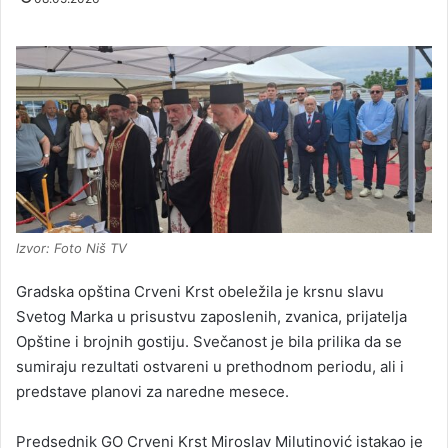
Izvor: Foto Niš TV
Gradska opština Crveni Krst obeležila je krsnu slavu
Svetog Marka u prisustvu zaposlenih, zvanica, prijatelja
Opštine i brojnih gostiju. Svečanost je bila prilika da se
sumiraju rezultati ostvareni u prethodnom periodu, ali i
predstave planovi za naredne mesece.
Predsednik GO Crveni Krst Miroslav Milutinović istakao je