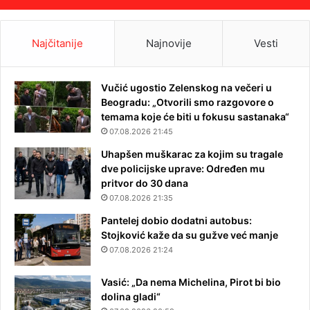
Najčitanije
Najnovije
Vesti
Vučić ugostio Zelenskog na večeri u
Beogradu: „Otvorili smo razgovore o
temama koje će biti u fokusu sastanaka“
07.08.2026 21:45
Uhapšen muškarac za kojim su tragale
dve policijske uprave: Određen mu
pritvor do 30 dana
07.08.2026 21:35
Pantelej dobio dodatni autobus:
Stojković kaže da su gužve već manje
07.08.2026 21:24
Vasić: „Da nema Michelina, Pirot bi bio
dolina gladi“