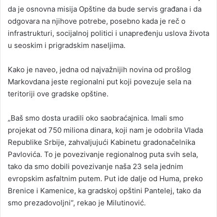
da je osnovna misija Opštine da bude servis građana i da
odgovara na njihove potrebe, posebno kada je reč o
infrastrukturi, socijalnoj politici i unapređenju uslova života
u seoskim i prigradskim naseljima.
Kako je naveo, jedna od najvažnijih novina od prošlog
Markovdana jeste regionalni put koji povezuje sela na
teritoriji ove gradske opštine.
„Baš smo dosta uradili oko saobraćajnica. Imali smo
projekat od 750 miliona dinara, koji nam je odobrila Vlada
Republike Srbije, zahvaljujući Kabinetu gradonačelnika
Pavlovića. To je povezivanje regionalnog puta svih sela,
tako da smo dobili povezivanje naša 23 sela jednim
evropskim asfaltnim putem. Put ide dalje od Huma, preko
Brenice i Kamenice, ka gradskoj opštini Pantelej, tako da
smo prezadovoljni“, rekao je Milutinović.