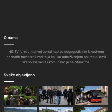
O nama
Niš TV je informativni portal nastao dugogodišnjim iskustvom
poznatih novinara i voditelja koji su udruživanjem pokrenuli novi
vid objavljivanja i komunikacije sa čitaocima.
Sveže objavljeno