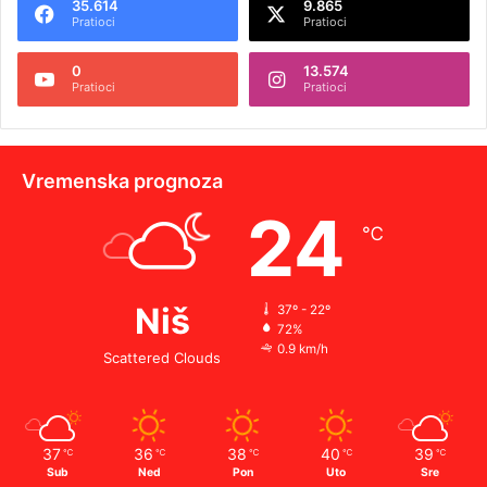
35.614
9.865
Pratioci
Pratioci
0
13.574
Pratioci
Pratioci
Vremenska prognoza
24
℃
Niš
37º - 22º
72%
0.9 km/h
Scattered Clouds
37
36
38
40
39
℃
℃
℃
℃
℃
Sub
Ned
Pon
Uto
Sre