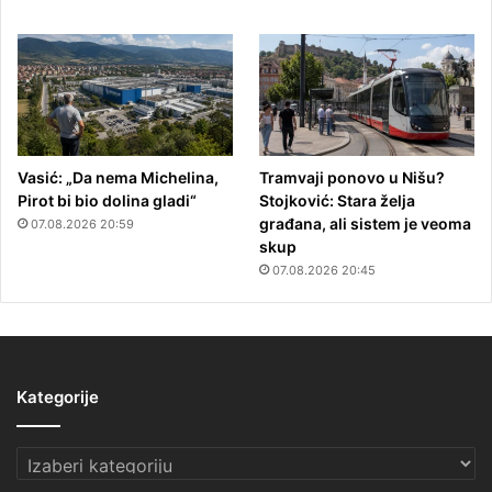
Vasić: „Da nema Michelina,
Tramvaji ponovo u Nišu?
Pirot bi bio dolina gladi“
Stojković: Stara želja
građana, ali sistem je veoma
07.08.2026 20:59
skup
07.08.2026 20:45
Kategorije
Kategorije