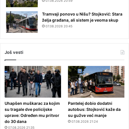
07.08.2026 20:59
Tramvaji ponovo u Nišu? Stojković: Stara
želja građana, ali sistem je veoma skup
07.08.2026 20:45
Još vesti
Uhapšen muškarac za kojim
Pantelej dobio dodatni
su tragale dve policijske
autobus: Stojković kaže da
uprave: Određen mu pritvor
su gužve već manje
do 30 dana
07.08.2026 21:24
07.08.2026 21:35