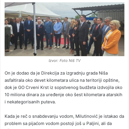
Izvor: Foto Niš TV
On je dodao da je Direkcija za izgradnju grada Niša
asfaltirala oko devet kilometara ulica na teritoriji opštine,
dok je GO Crveni Krst iz sopstvenog budžeta izdvojila oko
10 miliona dinara za uređenje oko šest kilometara atarskih
i nekategorisanih puteva.
Kada je reč o snabdevanju vodom, Milutinović je istakao da
problem sa pijaćom vodom postoji još u Paljini, ali da