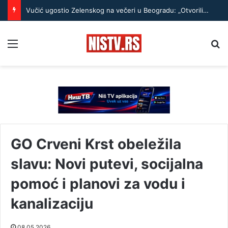
Vučić ugostio Zelenskog na večeri u Beogradu: „Otvorili smo razgovore o temama koje će biti u fokusu sastanaka“
Menu
Pr
GO Crveni Krst obeležila
slavu: Novi putevi, socijalna
pomoć i planovi za vodu i
kanalizaciju
08.05.2026