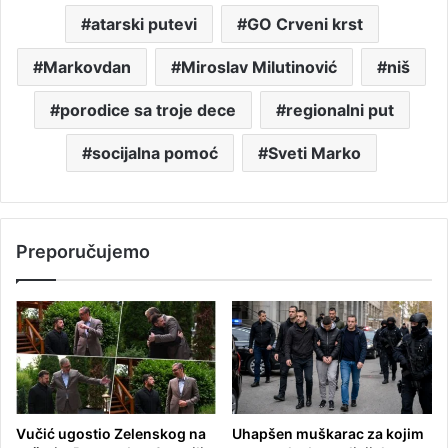
atarski putevi
GO Crveni krst
Markovdan
Miroslav Milutinović
niš
porodice sa troje dece
regionalni put
socijalna pomoć
Sveti Marko
Preporučujemo
Vučić ugostio Zelenskog na
Uhapšen muškarac za kojim