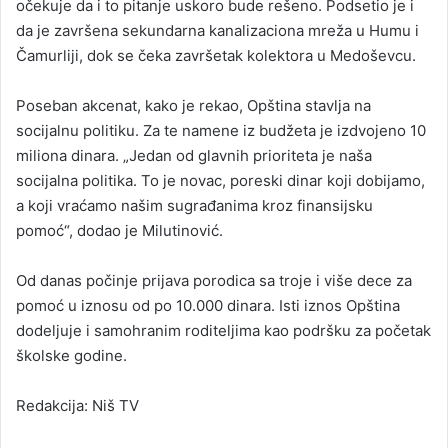
očekuje da i to pitanje uskoro bude rešeno. Podsetio je i
da je završena sekundarna kanalizaciona mreža u Humu i
Čamurliji, dok se čeka završetak kolektora u Medoševcu.
Poseban akcenat, kako je rekao, Opština stavlja na
socijalnu politiku. Za te namene iz budžeta je izdvojeno 10
miliona dinara. „Jedan od glavnih prioriteta je naša
socijalna politika. To je novac, poreski dinar koji dobijamo,
a koji vraćamo našim sugrađanima kroz finansijsku
pomoć“, dodao je Milutinović.
Od danas počinje prijava porodica sa troje i više dece za
pomoć u iznosu od po 10.000 dinara. Isti iznos Opština
dodeljuje i samohranim roditeljima kao podršku za početak
školske godine.
Redakcija: Niš TV