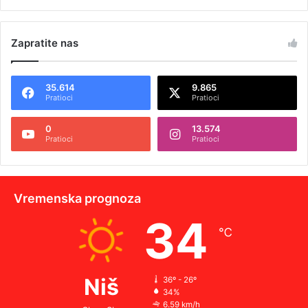
Zapratite nas
35.614
9.865
Pratioci
Pratioci
0
13.574
Pratioci
Pratioci
Vremenska prognoza
34
℃
Niš
36º - 26º
34%
6.59 km/h