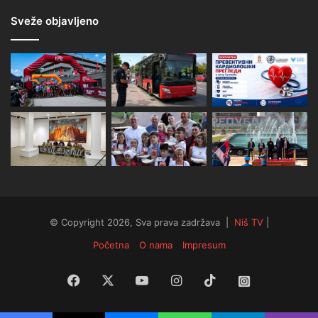
Sveže objavljeno
© Copyright 2026, Sva prava zadržava |
Niš TV
|
Početna
O nama
Impresum
Facebook
X
YouTube
Instagram
TikTok
Instagram