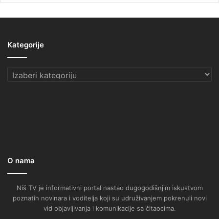
Kategorije
Kategorije
O nama
Niš TV je informativni portal nastao dugogodišnjim iskustvom
poznatih novinara i voditelja koji su udruživanjem pokrenuli novi
vid objavljivanja i komunikacije sa čitaocima.