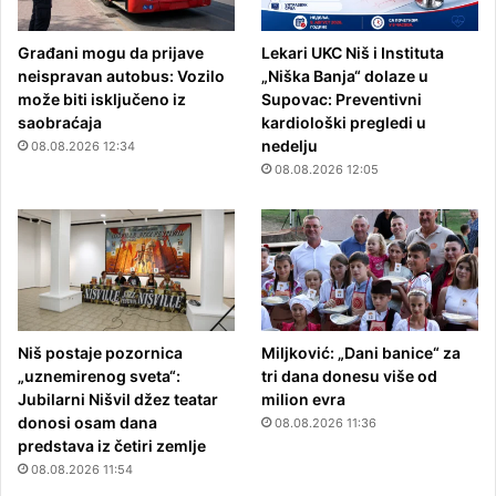
Građani mogu da prijave
Lekari UKC Niš i Instituta
neispravan autobus: Vozilo
„Niška Banja“ dolaze u
može biti isključeno iz
Supovac: Preventivni
saobraćaja
kardiološki pregledi u
nedelju
08.08.2026 12:34
08.08.2026 12:05
Niš postaje pozornica
Miljković: „Dani banice“ za
„uznemirenog sveta“:
tri dana donesu više od
Jubilarni Nišvil džez teatar
milion evra
donosi osam dana
08.08.2026 11:36
predstava iz četiri zemlje
08.08.2026 11:54