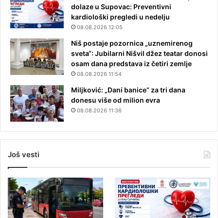
dolaze u Supovac: Preventivni
kardiološki pregledi u nedelju
08.08.2026 12:05
Niš postaje pozornica „uznemirenog
sveta“: Jubilarni Nišvil džez teatar donosi
osam dana predstava iz četiri zemlje
08.08.2026 11:54
Miljković: „Dani banice“ za tri dana
donesu više od milion evra
08.08.2026 11:36
Još vesti