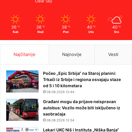
Clear Sky
36
36
38
40
40
℃
℃
℃
℃
℃
Sub
Ned
Pon
Uto
Sre
Najčitanije
Najnovije
Vesti
Počeo „Epic Srbija“ na Staroj planini:
Trkači iz Srbije i regiona osvajaju staze
od 5 i 10 kilometara
08.08.2026 12:44
Građani mogu da prijave neispravan
autobus: Vozilo može biti isključeno iz
saobraćaja
08.08.2026 12:34
Lekari UKC Niš i Instituta „Niška Banja“