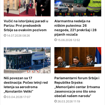
Vučić na istorijskoj paradi u
Alarmantna nedelja na
Parizu: Prvi predsednik
niškim putevima: 26
Srbije sa ovakvim pozivom
nezgoda, 221 prekršaj i 28
pijanih vozača
14.07.2026 08:26
15.06.2026 12:52
Niš povezan sa 17
Parlamentarni forum Srbije i
destinacija: Počeo letnji red
Republike Srpske:
letenja sa aerodroma
„Memorijalni centar žrtvama
„Konstantin Veliki“
Jasenovca je ono što smo
obećali našem narodu“
03.04.2026 17:07
26.03.2026 11:19