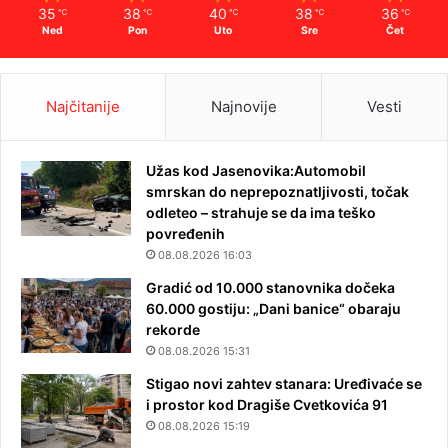
35
38
40
38
36
℃
℃
℃
℃
℃
Ned
Pon
Uto
Sre
Čet
Najčitanije
Najnovije
Vesti
Užas kod Jasenovika:Automobil
smrskan do neprepoznatljivosti, točak
odleteo – strahuje se da ima teško
povređenih
08.08.2026 16:03
Gradić od 10.000 stanovnika dočeka
60.000 gostiju: „Dani banice“ obaraju
rekorde
08.08.2026 15:31
Stigao novi zahtev stanara: Uređivaće se
i prostor kod Dragiše Cvetkovića 91
08.08.2026 15:19