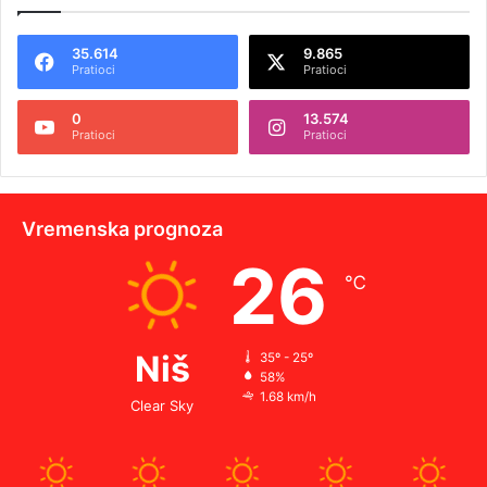
35.614
9.865
Pratioci
Pratioci
0
13.574
Pratioci
Pratioci
Vremenska prognoza
26
℃
Niš
35º - 25º
58%
1.68 km/h
Clear Sky