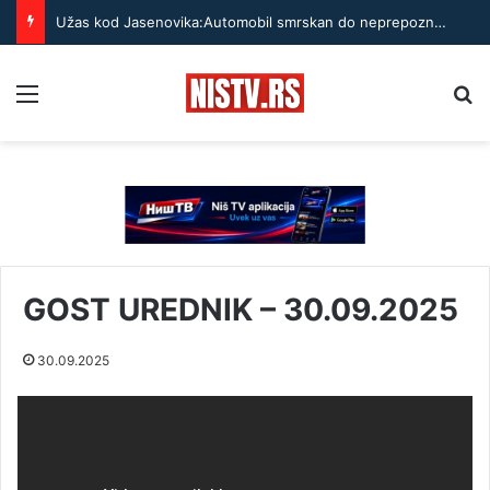
Užas kod Jasenovika:Automobil smrskan do neprepoznatljivosti, točak odleteo – strahuje se da ima teško povređenih
Menu
Pr
GOST UREDNIK – 30.09.2025
30.09.2025