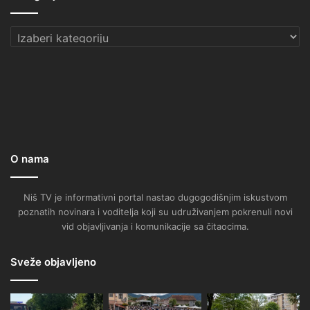
Kategorije
O nama
Niš TV je informativni portal nastao dugogodišnjim iskustvom
poznatih novinara i voditelja koji su udruživanjem pokrenuli novi
vid objavljivanja i komunikacije sa čitaocima.
Sveže objavljeno