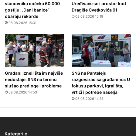
stanovnika dočeka 60.000
Uređivaće se i prostor kod
gostiju: „Dani banice“
Dragiše Cvetkovića 91
obaraju rekorde
08.08.2026 15:19
08.08.2026 15:31
Građani izneli šta im najviše
SNS na Panteleju
nedostaje: SNS na terenu
razgovarao sa građanima: U
slušao predloge i probleme
fokusu parkovi, igrališta,
vrtići i potrebe naselja
08.08.2026 14:53
08.08.2026 14:31
Kategorije