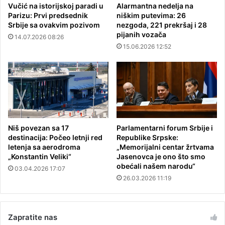
Vučić na istorijskoj paradi u
Alarmantna nedelja na
Parizu: Prvi predsednik
niškim putevima: 26
Srbije sa ovakvim pozivom
nezgoda, 221 prekršaj i 28
pijanih vozača
14.07.2026 08:26
15.06.2026 12:52
Niš povezan sa 17
Parlamentarni forum Srbije i
destinacija: Počeo letnji red
Republike Srpske:
letenja sa aerodroma
„Memorijalni centar žrtvama
„Konstantin Veliki“
Jasenovca je ono što smo
obećali našem narodu“
03.04.2026 17:07
26.03.2026 11:19
Zapratite nas