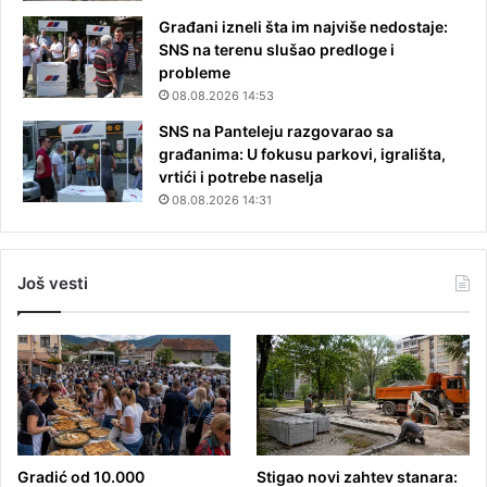
Građani izneli šta im najviše nedostaje:
SNS na terenu slušao predloge i
probleme
08.08.2026 14:53
SNS na Panteleju razgovarao sa
građanima: U fokusu parkovi, igrališta,
vrtići i potrebe naselja
08.08.2026 14:31
Još vesti
Gradić od 10.000
Stigao novi zahtev stanara: