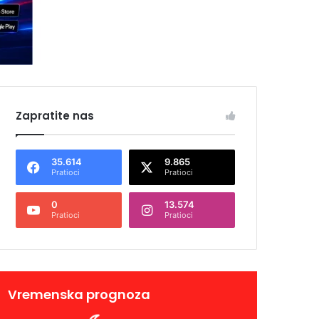
Zapratite nas
35.614
9.865
Pratioci
Pratioci
0
13.574
Pratioci
Pratioci
Vremenska prognoza