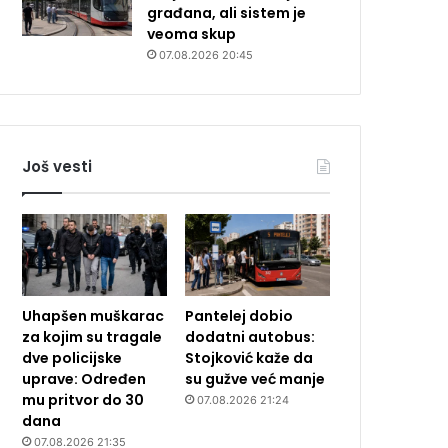
građana, ali sistem je
veoma skup
07.08.2026 20:45
Još vesti
Uhapšen muškarac
Pantelej dobio
za kojim su tragale
dodatni autobus:
dve policijske
Stojković kaže da
uprave: Određen
su gužve već manje
mu pritvor do 30
07.08.2026 21:24
dana
07.08.2026 21:35