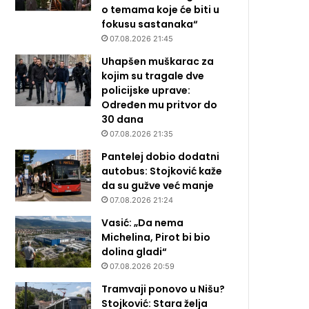
o temama koje će biti u
fokusu sastanaka“
07.08.2026 21:45
Uhapšen muškarac za
kojim su tragale dve
policijske uprave:
Određen mu pritvor do
30 dana
07.08.2026 21:35
Pantelej dobio dodatni
autobus: Stojković kaže
da su gužve već manje
07.08.2026 21:24
Vasić: „Da nema
Michelina, Pirot bi bio
dolina gladi“
07.08.2026 20:59
Tramvaji ponovo u Nišu?
Stojković: Stara želja