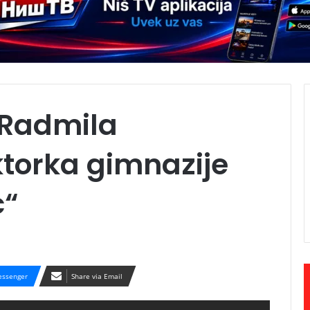
 Radmila
ektorka gimnazije
c“
ssenger
Share via Email