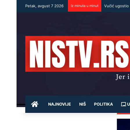
Petak, avgust 7 2026
Iz minuta u minut
POČETNA
NAJNOVIJE
NIŠ
POLITIKA
U