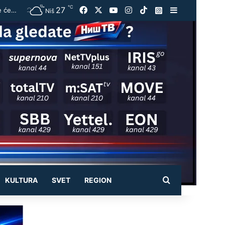
℃
27
Facebook
X
YouTube
Instagram
TikTok
Instagram
Sidebar
Vučić ugostio Zelenskog na večeri u Beogradu: „Otvorili smo razgovore o temama koje će biti u fokusu sastanaka“
Niš
Pretraži
KULTURA
SVET
REGION