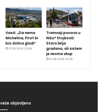
Vasić: „Da nema
Tramvaji ponovo u
Michelina, Pirot bi
Nišu? Stojković:
bio dolina gladi“
Stara želja
građana, ali sistem
07.08.2026 20:59
je veoma skup
07.08.2026 20:45
veže objavljeno