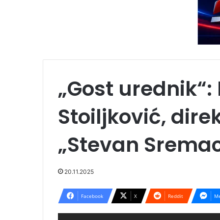
„Gost urednik“:
Stoiljković, dir
„Stevan Srema
20.11.2025
Facebook
X
Reddit
Me