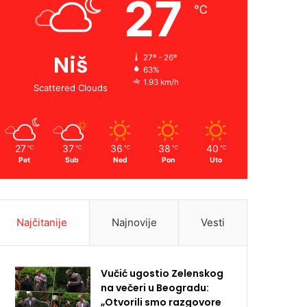
27
℃
Niš
27º - 26º
63%
1.93 km/h
Scattered Clouds
27
37
36
38
40
℃
℃
℃
℃
℃
Pet
Sub
Ned
Pon
Uto
Najčitanije
Najnovije
Vesti
Vučić ugostio Zelenskog
na večeri u Beogradu:
„Otvorili smo razgovore