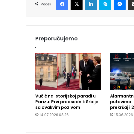
Podeli
Preporučujemo
Vučić na istorijskoj paradi u
Alarmantna
Parizu: Prvi predsednik Srbije
putevima: 
sa ovakvim pozivom
prekršaj i 
14.07.2026 08:26
15.06.2026 