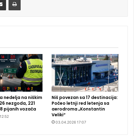
 nedelja na niškim
Niš povezan sa 17 destinacija:
26 nezgoda, 221
Počeo letnji red letenja sa
28 pijanih vozača
aerodroma „Konstantin
Veliki“
12:52
03.04.2026 17:07