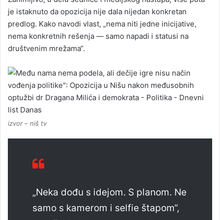
je istaknuto da opozicija nije dala nijedan konkretan
predlog. Kako navodi vlast, „nema niti jedne inicijative,
nema konkretnih rešenja — samo napadi i statusi na
društvenim mrežama“.
izvor – niš tv
„Neka dođu s idejom. S planom. Ne
samo s kamerom i selfie štapom“,