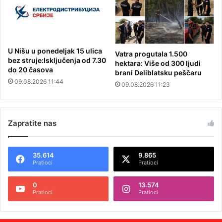
U Nišu u ponedeljak 15 ulica
Vatra progutala 1.500
bez struje:Isključenja od 7.30
hektara: Više od 300 ljudi
do 20 časova
brani Deliblatsku peščaru
09.08.2026 11:44
09.08.2026 11:23
Zapratite nas
35.614
9.865
Pratioci
Pratioci
0
13.574
Pratioci
Pratioci