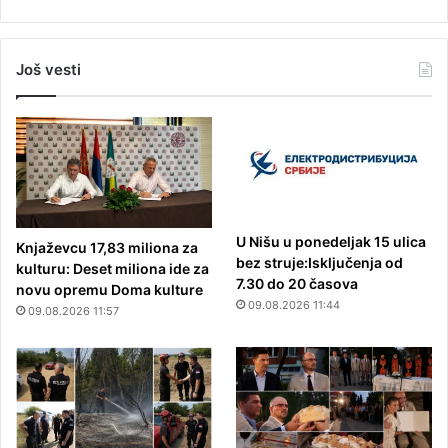
Još vesti
U Nišu u ponedeljak 15 ulica
Knjaževcu 17,83 miliona za
bez struje:Isključenja od
kulturu: Deset miliona ide za
7.30 do 20 časova
novu opremu Doma kulture
09.08.2026 11:44
09.08.2026 11:57