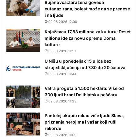
Bujanovca:Zaražena goveda
eutanazirana, bolest može da se prenese
i na ljude
09.08.2026 12:08
Knjaževcu 17,83 miliona za kulturu: Deset
miliona ide za novu opremu Doma
kulture
09.08.2026 11:57
U Nišu u ponedeljak 15 ulica bez
struje:Isključenja od 7.30 do 20 časova
09.08.2026 11:44
Vatra progutala 1.500 hektara: Više od
300 ljudi brani Deliblatsku peščaru
09.08.2026 11:23
Pantelej okupio nikad više ljudi: Slava,
priznanja herojima i vašar koji ruši
rekorde
09.08.2026 11:00