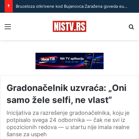
Bruceloza otkrivene kod Bujanovca:Zaražena goveda eutanazirana, bolest može da se prenese i na ljude
Menu
Pr
Gradonačelnik uzvraća: „Oni
samo žele selfi, ne vlast“
Inicijativa za razrešenje gradonačelnika, koju je
potpisalo svega 24 odbornika — čak ne svi iz
opozicionih redova — u startu nije imala realne
šanse za uspeh