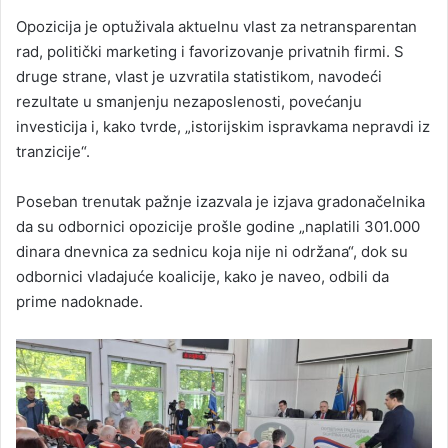
Opozicija je optuživala aktuelnu vlast za netransparentan
rad, politički marketing i favorizovanje privatnih firmi. S
druge strane, vlast je uzvratila statistikom, navodeći
rezultate u smanjenju nezaposlenosti, povećanju
investicija i, kako tvrde, „istorijskim ispravkama nepravdi iz
tranzicije“.
Poseban trenutak pažnje izazvala je izjava gradonačelnika
da su odbornici opozicije prošle godine „naplatili 301.000
dinara dnevnica za sednicu koja nije ni održana“, dok su
odbornici vladajuće koalicije, kako je naveo, odbili da
prime nadoknade.