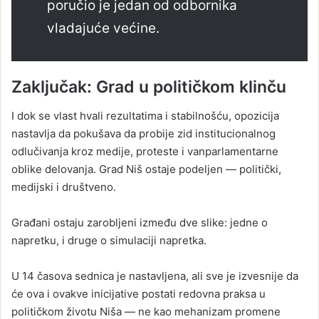
poručio je jedan od odbornika
vladajuće većine.
Zaključak: Grad u političkom klinču
I dok se vlast hvali rezultatima i stabilnošću, opozicija
nastavlja da pokušava da probije zid institucionalnog
odlučivanja kroz medije, proteste i vanparlamentarne
oblike delovanja. Grad Niš ostaje podeljen — politički,
medijski i društveno.
Građani ostaju zarobljeni između dve slike: jedne o
napretku, i druge o simulaciji napretka.
U 14 časova sednica je nastavljena, ali sve je izvesnije da
će ova i ovakve inicijative postati redovna praksa u
političkom životu Niša — ne kao mehanizam promene