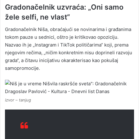
Gradonačelnik uzvraća: „Oni samo
žele selfi, ne vlast“
Gradonačelnik Niša, obraćajući se novinarima i građanima
tokom pauze u sednici, oštro je kritikovao opoziciju.
Nazvao ih je „Instagram i TikTok političarima“ koji, prema
njegovim rečima, „ničim konkretnim nisu doprineli razvoju
grada“, a čitavu inicijativu okarakterisao kao pokušaj
samopromocije.
izvor – tanjug