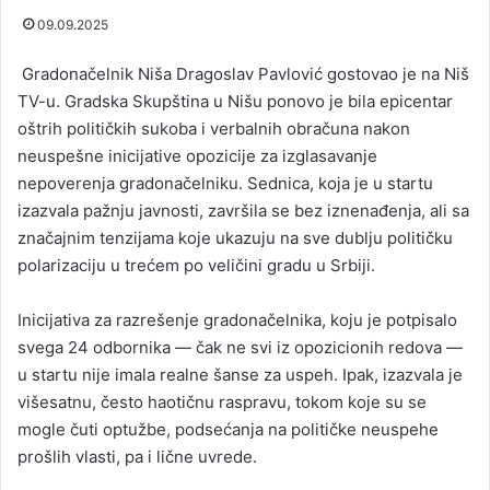
09.09.2025
Gradonačelnik Niša Dragoslav Pavlović gostovao je na Niš
TV-u. Gradska Skupština u Nišu ponovo je bila epicentar
oštrih političkih sukoba i verbalnih obračuna nakon
neuspešne inicijative opozicije za izglasavanje
nepoverenja gradonačelniku. Sednica, koja je u startu
izazvala pažnju javnosti, završila se bez iznenađenja, ali sa
značajnim tenzijama koje ukazuju na sve dublju političku
polarizaciju u trećem po veličini gradu u Srbiji.
Inicijativa za razrešenje gradonačelnika, koju je potpisalo
svega 24 odbornika — čak ne svi iz opozicionih redova —
u startu nije imala realne šanse za uspeh. Ipak, izazvala je
višesatnu, često haotičnu raspravu, tokom koje su se
mogle čuti optužbe, podsećanja na političke neuspehe
prošlih vlasti, pa i lične uvrede.