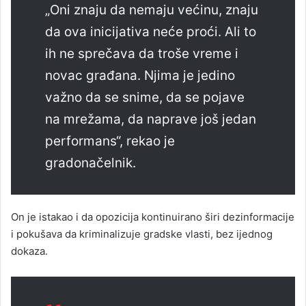
„Oni znaju da nemaju većinu, znaju
da ova inicijativa neće proći. Ali to
ih ne sprečava da troše vreme i
novac građana. Njima je jedino
važno da se snime, da se pojave
na mrežama, da naprave još jedan
performans“, rekao je
gradonačelnik.
On je istakao i da opozicija kontinuirano širi dezinformacije
i pokušava da kriminalizuje gradske vlasti, bez ijednog
dokaza.