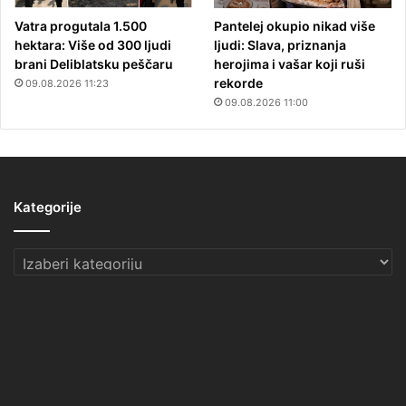
Vatra progutala 1.500
Pantelej okupio nikad više
hektara: Više od 300 ljudi
ljudi: Slava, priznanja
brani Deliblatsku peščaru
herojima i vašar koji ruši
rekorde
09.08.2026 11:23
09.08.2026 11:00
Kategorije
Kategorije