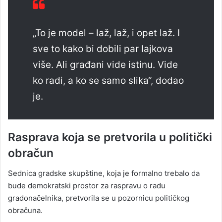
„To je model – laž, laž, i opet laž. I
sve to kako bi dobili par lajkova
više. Ali građani vide istinu. Vide
ko radi, a ko se samo slika“, dodao
je.
Rasprava koja se pretvorila u politički
obračun
Sednica gradske skupštine, koja je formalno trebalo da
bude demokratski prostor za raspravu o radu
gradonačelnika, pretvorila se u pozornicu političkog
obračuna.