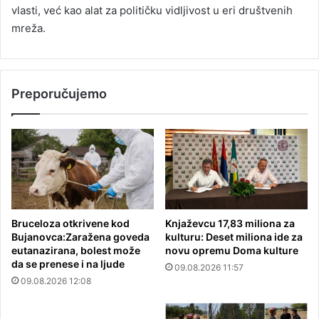
vlasti, već kao alat za političku vidljivost u eri društvenih
mreža.
Preporučujemo
Bruceloza otkrivene kod
Knjaževcu 17,83 miliona za
Bujanovca:Zaražena goveda
kulturu: Deset miliona ide za
eutanazirana, bolest može
novu opremu Doma kulture
da se prenese i na ljude
09.08.2026 11:57
09.08.2026 12:08