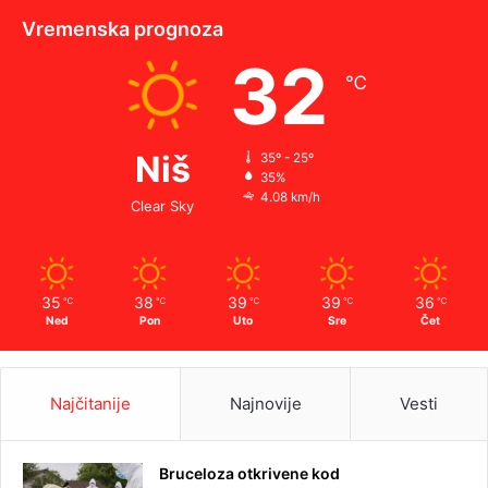
Vremenska prognoza
32
℃
Niš
35º - 25º
35%
4.08 km/h
Clear Sky
35
38
39
39
36
℃
℃
℃
℃
℃
Ned
Pon
Uto
Sre
Čet
Najčitanije
Najnovije
Vesti
Bruceloza otkrivene kod