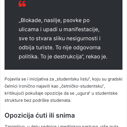
„Blokade, nasilje, psovke po
ulicama i upadi u manifestacije,
sve to stvara sliku nesigurnosti i
odbija turiste. To nije odgovorna
politika. To je destrukcija“, rekao je.
Pojavila se i inicijativa za „studentsku listu“, koju su gradski
čelnici ironično najavili kao „četničko-studentsku“,
kritikujući pokušaje opozicije da se „ugura“ u studentske
strukture bez podrške studenata.
Opozicija ćuti ili snima
Zanimljivo, u delu sednice i medijskog nastupa, više puta