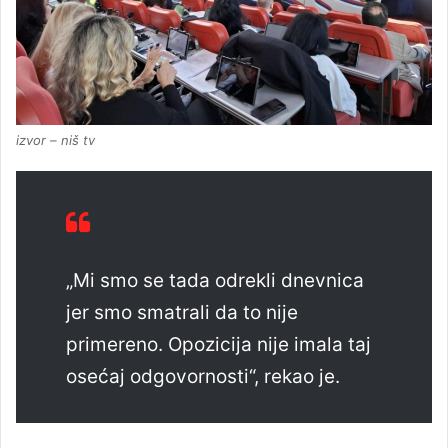
izvor – niš tv
„Mi smo se tada odrekli dnevnica
jer smo smatrali da to nije
primereno. Opozicija nije imala taj
osećaj odgovornosti“, rekao je.