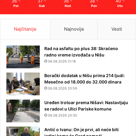
36
37
36
38
40
℃
℃
℃
℃
℃
Pet
Sub
Ned
Pon
Uto
Najčitanije
Najnovije
Vesti
Rad na asfaltu po plus 38: Skraćeno
radno vreme izvođača u Nišu
06.08.2026 21:18
Borački dodatak u Nišu prima 214 ljudi:
Mesečno od 18.000 do 32.000 dinara
06.08.2026 20:59
Uređen trotoar prema Nišavi: Nastavljaju
se radovi u Ulici Pariske komune
06.08.2026 20:35
Antić o Ivanu: On je prvi, ali neće biti
jedini kome će Grad pomoći