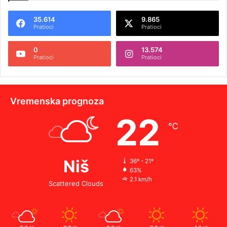
35.614
9.865
Pratioci
Pratioci
0
13.574
Pratioci
Pratioci
Vremenska prognoza
22
℃
Niš
36º - 21º
63%
2.1 km/h
Scattered Clouds