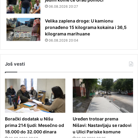
06.08.2026 20:27
Velika zaplena droge: U kamionu
pronađeno 15 kilograma kokaina i 36,5
kilograma marihuane
06.08.2026 20:04
Još vesti
Borački dodatak u Nišu
Uređen trotoar prema
prima 214 ljudi: Mesečno od
Nišavi: Nastavljaju se radovi
18.000 do 32.000 dinara
u Ulici Pariske komune