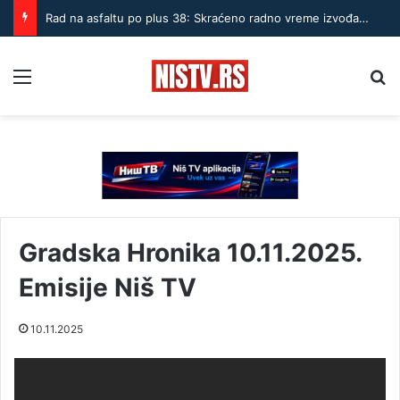
Rad na asfaltu po plus 38: Skraćeno radno vreme izvođača u Nišu
Menu
Pr
Gradska Hronika 10.11.2025.
Emisije Niš TV
10.11.2025