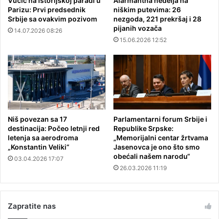
Vučić na istorijskoj paradi u
Alarmantna nedelja na
Parizu: Prvi predsednik
niškim putevima: 26
Srbije sa ovakvim pozivom
nezgoda, 221 prekršaj i 28
pijanih vozača
14.07.2026 08:26
15.06.2026 12:52
Niš povezan sa 17
Parlamentarni forum Srbije i
destinacija: Počeo letnji red
Republike Srpske:
letenja sa aerodroma
„Memorijalni centar žrtvama
„Konstantin Veliki“
Jasenovca je ono što smo
obećali našem narodu“
03.04.2026 17:07
26.03.2026 11:19
Zapratite nas