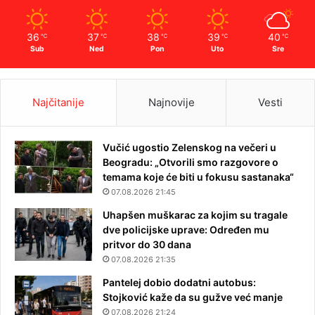
36
37
38
39
40
℃
℃
℃
℃
℃
Sub
Ned
Pon
Uto
Sre
Najčitanije
Najnovije
Vesti
Vučić ugostio Zelenskog na večeri u
Beogradu: „Otvorili smo razgovore o
temama koje će biti u fokusu sastanaka“
07.08.2026 21:45
Uhapšen muškarac za kojim su tragale
dve policijske uprave: Određen mu
pritvor do 30 dana
07.08.2026 21:35
Pantelej dobio dodatni autobus:
Stojković kaže da su gužve već manje
07.08.2026 21:24