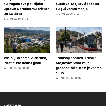
su tragale dve policijske
autobus: Stojković kaže da
uprave: Određen mu pritvor
su gužve već manje
do 30 dana
07.08.2026 21:24
07.08.2026 21:35
Vasić: „Da nema Michelina,
Tramvaji ponovo u Nišu?
Pirot bi bio dolina gladi“
Stojković: Stara želja
građana, ali sistem je veoma
07.08.2026 20:59
skup
07.08.2026 20:45
Kategorije