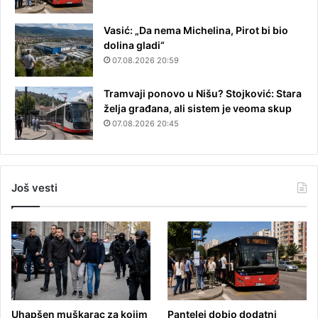
Vasić: „Da nema Michelina, Pirot bi bio
dolina gladi“
07.08.2026 20:59
Tramvaji ponovo u Nišu? Stojković: Stara
želja građana, ali sistem je veoma skup
07.08.2026 20:45
Još vesti
Uhapšen muškarac za kojim
Pantelej dobio dodatni