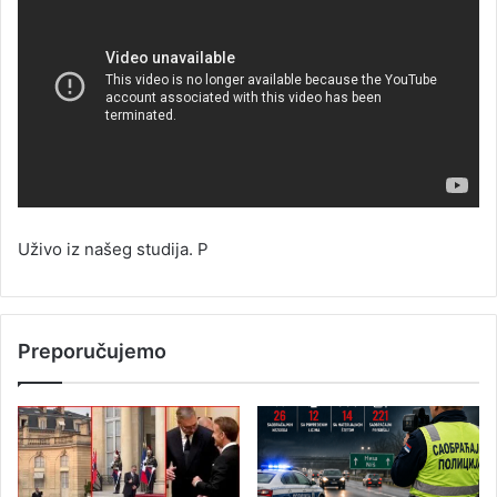
Uživo iz našeg studija. P
Preporučujemo