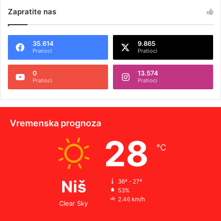
Zapratite nas
35.614
9.865
Pratioci
Pratioci
0
13.574
Pratioci
Pratioci
Vremenska prognoza
28
℃
Niš
36º - 27º
53%
2.46 km/h
Clear Sky