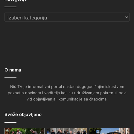
Kategorije
O nama
Niš TV je informativni portal nastao dugogodišnjim iskustvom
poznatih novinara i voditelja koji su udruživanjem pokrenuli novi
vid objavljivanja i komunikacije sa čitaocima.
Sveže objavljeno