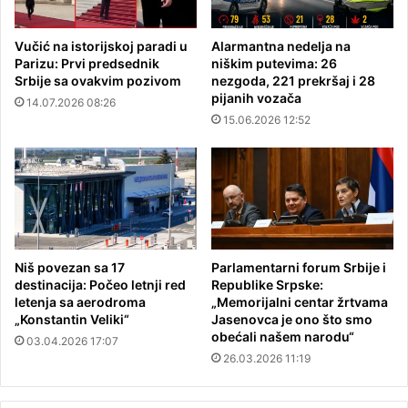
Vučić na istorijskoj paradi u
Alarmantna nedelja na
Parizu: Prvi predsednik
niškim putevima: 26
Srbije sa ovakvim pozivom
nezgoda, 221 prekršaj i 28
pijanih vozača
14.07.2026 08:26
15.06.2026 12:52
Niš povezan sa 17
Parlamentarni forum Srbije i
destinacija: Počeo letnji red
Republike Srpske:
letenja sa aerodroma
„Memorijalni centar žrtvama
„Konstantin Veliki“
Jasenovca je ono što smo
obećali našem narodu“
03.04.2026 17:07
26.03.2026 11:19