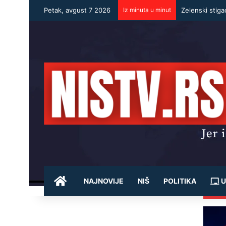
Petak, avgust 7 2026
Iz minuta u minut
POČETNA
NAJNOVIJE
NIŠ
POLITIKA
U