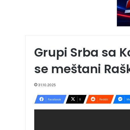
Grupi Srba sa K
se meštani Rašk
31.10.2025
Facebook
X
Reddit
Me