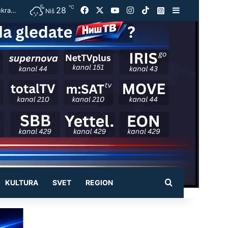
℃
28
Facebook
X
YouTube
Instagram
TikTok
Instagram
Sidebar
Zelenski stigao u Beograd, dočekala ga Đedović Handanović: „Spremni smo“, poručio ukrajinski predsednik i otkrio o čemu će razgovarati sa Vučićem
Niš
Pretraži
KULTURA
SVET
REGION