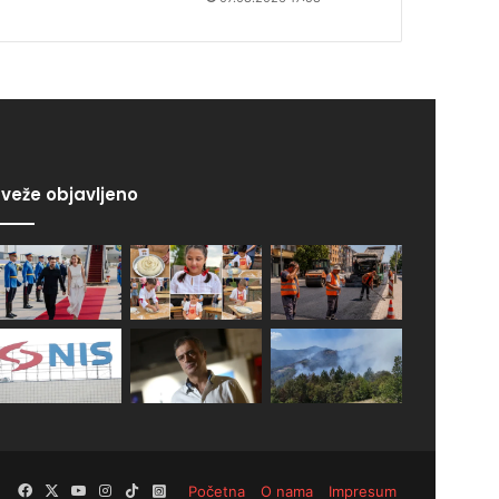
veže objavljeno
Facebook
X
YouTube
Instagram
TikTok
Instagram
Početna
O nama
Impresum