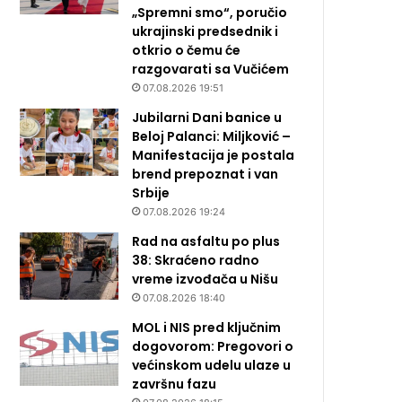
„Spremni smo“, poručio
ukrajinski predsednik i
otkrio o čemu će
razgovarati sa Vučićem
07.08.2026 19:51
Jubilarni Dani banice u
Beloj Palanci: Miljković –
Manifestacija je postala
brend prepoznat i van
Srbije
07.08.2026 19:24
Rad na asfaltu po plus
38: Skraćeno radno
vreme izvođača u Nišu
07.08.2026 18:40
MOL i NIS pred ključnim
dogovorom: Pregovori o
većinskom udelu ulaze u
završnu fazu