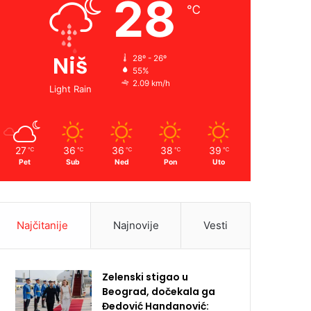
28
℃
Niš
28º - 26º
55%
2.09 km/h
Light Rain
27
36
36
38
39
℃
℃
℃
℃
℃
Pet
Sub
Ned
Pon
Uto
Najčitanije
Najnovije
Vesti
Zelenski stigao u
Beograd, dočekala ga
Đedović Handanović: