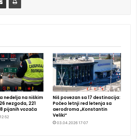
 nedelja na niškim
Niš povezan sa 17 destinacija:
26 nezgoda, 221
Počeo letnji red letenja sa
28 pijanih vozača
aerodroma „Konstantin
Veliki“
12:52
03.04.2026 17:07