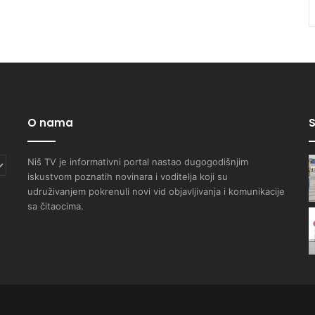
O nama
S
Niš TV je informativni portal nastao dugogodišnjim
iskustvom poznatih novinara i voditelja koji su
udruživanjem pokrenuli novi vid objavljivanja i komunikacije
sa čitaocima.