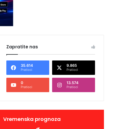
Zapratite nas
35.614
9.865
Pratioci
Pratioci
0
13.574
Pratioci
Pratioci
Vremenska prognoza