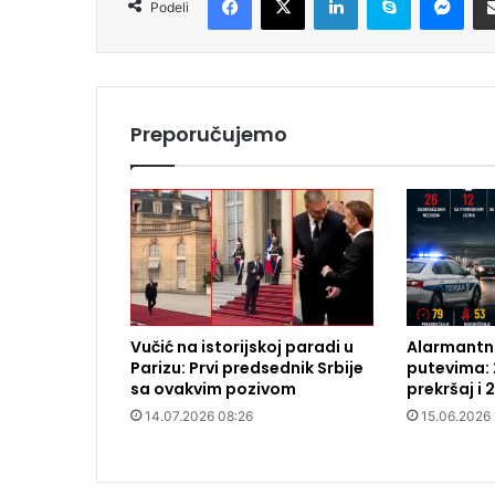
Podeli
Preporučujemo
Vučić na istorijskoj paradi u
Alarmantna
Parizu: Prvi predsednik Srbije
putevima: 
sa ovakvim pozivom
prekršaj i 
14.07.2026 08:26
15.06.2026 