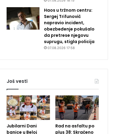
07.08.2026 18:15
Haos u tržnom centru:
Sergej Trifunović
napravio incident,
obezbeđenje pokušalo
da pretrese njegovu
suprugu, stigla policija
07.08.2026 17:58
Još vesti
Jubilarni Dani
Rad na asfaltu po
banice u Beloj
plus 38: Skraćeno