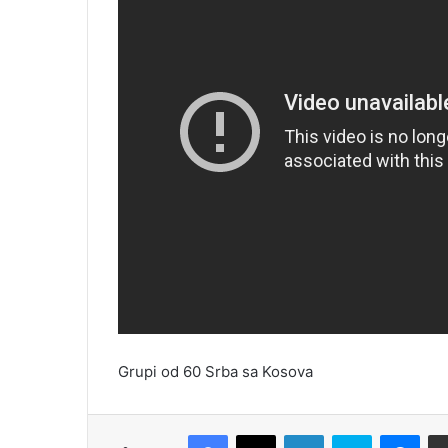
Grupi od 60 Srba sa Kosova
Facebook
X
LinkedIn
Skype
Messenger