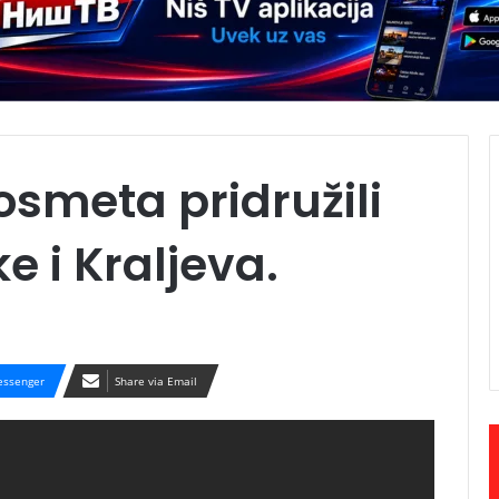
osmeta pridružili
e i Kraljeva.
ssenger
Share via Email