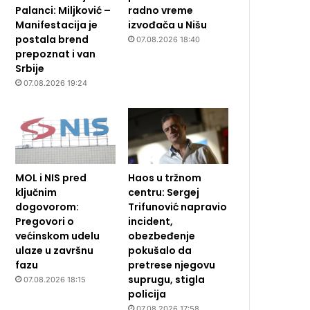
Palanci: Miljković –
radno vreme
Manifestacija je
izvođača u Nišu
postala brend
07.08.2026 18:40
prepoznat i van
Srbije
07.08.2026 19:24
MOL i NIS pred
Haos u tržnom
ključnim
centru: Sergej
dogovorom:
Trifunović napravio
Pregovori o
incident,
većinskom udelu
obezbeđenje
ulaze u završnu
pokušalo da
fazu
pretrese njegovu
suprugu, stigla
07.08.2026 18:15
policija
07.08.2026 17:58