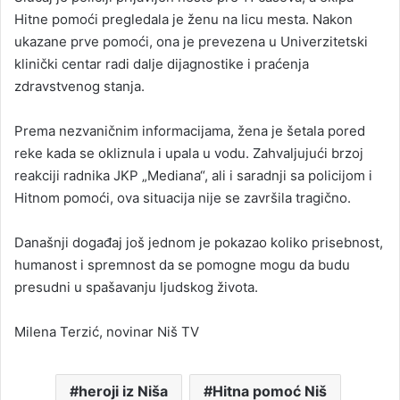
Hitne pomoći pregledala je ženu na licu mesta. Nakon
ukazane prve pomoći, ona je prevezena u Univerzitetski
klinički centar radi dalje dijagnostike i praćenja
zdravstvenog stanja.
Prema nezvaničnim informacijama, žena je šetala pored
reke kada se okliznula i upala u vodu. Zahvaljujući brzoj
reakciji radnika JKP „Mediana“, ali i saradnji sa policijom i
Hitnom pomoći, ova situacija nije se završila tragično.
Današnji događaj još jednom je pokazao koliko prisebnost,
humanost i spremnost da se pomogne mogu da budu
presudni u spašavanju ljudskog života.
Milena Terzić, novinar Niš TV
heroji iz Niša
Hitna pomoć Niš