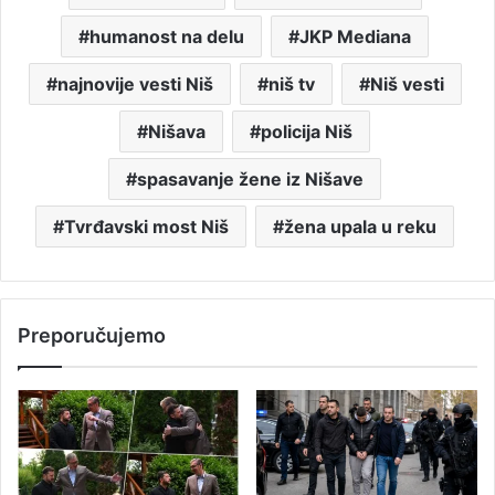
humanost na delu
JKP Mediana
najnovije vesti Niš
niš tv
Niš vesti
Nišava
policija Niš
spasavanje žene iz Nišave
Tvrđavski most Niš
žena upala u reku
Preporučujemo