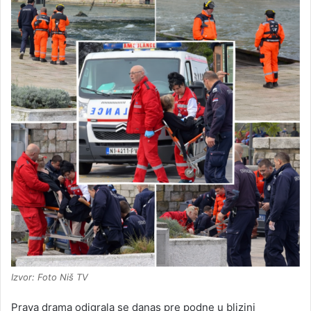
Izvor: Foto Niš TV
Prava drama odigrala se danas pre podne u blizini