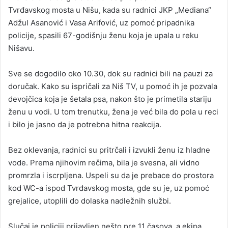
Tvrđavskog mosta u Nišu, kada su radnici JKP „Mediana“
Adžul Asanović i Vasa Arifović, uz pomoć pripadnika
policije, spasili 67-godišnju ženu koja je upala u reku
Nišavu.
Sve se dogodilo oko 10.30, dok su radnici bili na pauzi za
doručak. Kako su ispričali za Niš TV, u pomoć ih je pozvala
devojčica koja je šetala psa, nakon što je primetila stariju
ženu u vodi. U tom trenutku, žena je već bila do pola u reci
i bilo je jasno da je potrebna hitna reakcija.
Bez oklevanja, radnici su pritrčali i izvukli ženu iz hladne
vode. Prema njihovim rečima, bila je svesna, ali vidno
promrzla i iscrpljena. Uspeli su da je prebace do prostora
kod WC-a ispod Tvrđavskog mosta, gde su je, uz pomoć
grejalice, utoplili do dolaska nadležnih službi.
Slučaj je policiji prijavljen nešto pre 11 časova, a ekipa