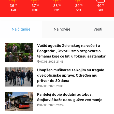
36
37
38
39
40
℃
℃
℃
℃
℃
Sub
Ned
Pon
Uto
Sre
Najčitanije
Najnovije
Vesti
Vučić ugostio Zelenskog na večeri u
Beogradu: „Otvorili smo razgovore o
temama koje će biti u fokusu sastanaka“
07.08.2026 21:45
Uhapšen muškarac za kojim su tragale
dve policijske uprave: Određen mu
pritvor do 30 dana
07.08.2026 21:35
Pantelej dobio dodatni autobus:
Stojković kaže da su gužve već manje
07.08.2026 21:24