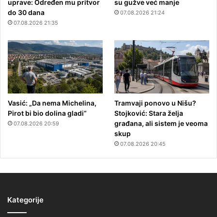
uprave: Određen mu pritvor
su gužve već manje
do 30 dana
07.08.2026 21:24
07.08.2026 21:35
Vasić: „Da nema Michelina,
Tramvaji ponovo u Nišu?
Pirot bi bio dolina gladi“
Stojković: Stara želja
građana, ali sistem je veoma
07.08.2026 20:59
skup
07.08.2026 20:45
Kategorije