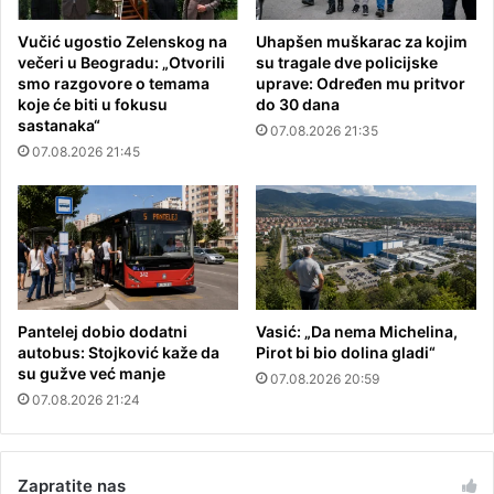
Vučić ugostio Zelenskog na
Uhapšen muškarac za kojim
večeri u Beogradu: „Otvorili
su tragale dve policijske
smo razgovore o temama
uprave: Određen mu pritvor
koje će biti u fokusu
do 30 dana
sastanaka“
07.08.2026 21:35
07.08.2026 21:45
Pantelej dobio dodatni
Vasić: „Da nema Michelina,
autobus: Stojković kaže da
Pirot bi bio dolina gladi“
su gužve već manje
07.08.2026 20:59
07.08.2026 21:24
Zapratite nas