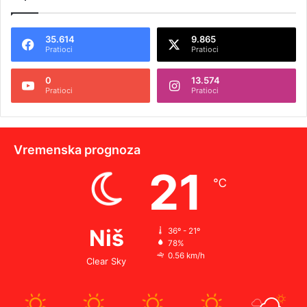
35.614
9.865
Pratioci
Pratioci
0
13.574
Pratioci
Pratioci
Vremenska prognoza
21
℃
Niš
36º - 21º
78%
0.56 km/h
Clear Sky