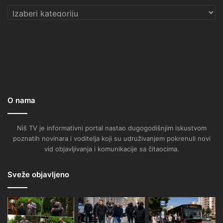
Kategorije
O nama
Niš TV je informativni portal nastao dugogodišnjim iskustvom
poznatih novinara i voditelja koji su udruživanjem pokrenuli novi
vid objavljivanja i komunikacije sa čitaocima.
Sveže objavljeno