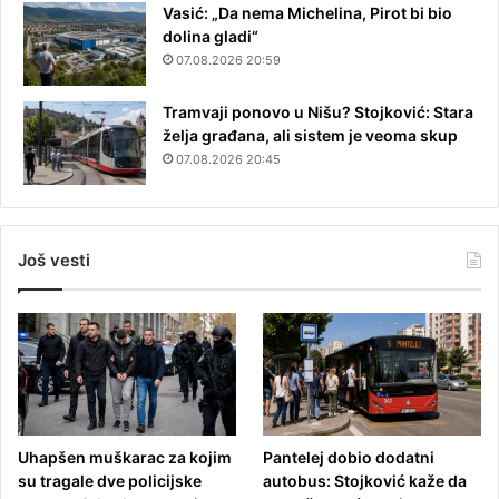
Vasić: „Da nema Michelina, Pirot bi bio
dolina gladi“
07.08.2026 20:59
Tramvaji ponovo u Nišu? Stojković: Stara
želja građana, ali sistem je veoma skup
07.08.2026 20:45
Još vesti
Uhapšen muškarac za kojim
Pantelej dobio dodatni
su tragale dve policijske
autobus: Stojković kaže da