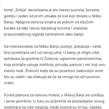
Hotel „Srbija” decenijama je bio mesto susreta, boravka
gostiju i jedan od prvih utisaka za sve koji dolaze u Nišku
Banju. Njegova obnova smatra se jednim od ključnih
koraka za dalji razvoj banjskog turizma i vraćanje
prepoznatljivog izgleda centralnom delu banje.
Da interesovanje za Nišku Banju postoji, pokazuje i veliki
broj posetilaca već od ranog jutra. U banju je stiglo više
autobusa sa gostima iz Ćićevca, uglavnom penzionerima,
koje privlače usluge Instituta, priroda, parkovi i mir koji ovo
mesto nudi. Živković kaže da su posetioci zadovoljni onim
što su videli i da očekuje da će se mnogi od njih ponovo
vratiti.
Pored planova za obnovu hotela, u Niškoj Banji se uređuju
i javne površine. U toku su pripreme za postavljanje novog
mobilijara na više lokacija, među kojima su Vrtop, naselje