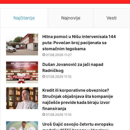
Najčitanije
Najnovije
Vesti
Hitna pomoć u Nišu intervenisala 144
puta: Povećan broj pacijenata sa
stomačnim tegobama
07.08.2026 11:27
Dušan Jovanović za jači napad
Radničkog
07.08.2026 11:15
Kredit ili korporativne obveznice?
Stručnjak objašnjava šta kompanije
najčešće previde kada biraju izvor
finansiranja
07.08.2026 11:10
Uroš Gajić osvojio četvrtu evropsku