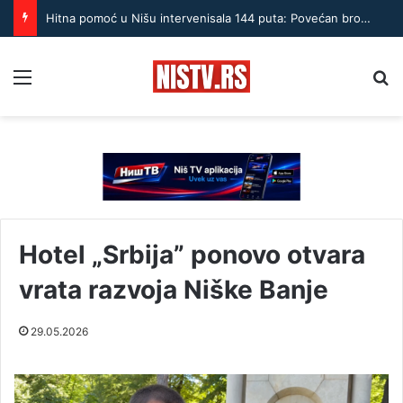
Hitna pomoć u Nišu intervenisala 144 puta: Povećan broj pacijenata sa stomačnim tegobama
Menu
Pr
Hotel „Srbija” ponovo otvara
vrata razvoja Niške Banje
29.05.2026