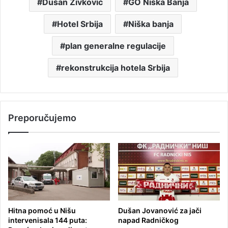
Dušan Živković
GO Niška Banja
Hotel Srbija
Niška banja
plan generalne regulacije
rekonstrukcija hotela Srbija
Preporučujemo
Hitna pomoć u Nišu
Dušan Jovanović za jači
intervenisala 144 puta:
napad Radničkog