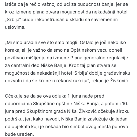
ističe da je reč o važnoj odluci za budućnost banje, jer se
kroz izmene plana otvara mogućnost da nekadašnji hotel
„Srbija” bude rekonstruisan u skladu sa savremenim
uslovima.
„Mi smo uradili sve što smo mogli. Ostalo je još nekoliko
koraka, ali je važno da smo na Opštinskom veću doneli
pozitivno mišljenje na izmene Plana generalne regulacije
za centralni deo Niške Banje. Kroz taj plan stvara se
mogućnost da nekadašnji hotel ‘Srbija’ dobije građevinsku
dozvolu i da se krene u rekonstrukciju”, rekao je Živković.
Očekuje se da se ova odluka 1. juna nađe pred
odbornicima Skupštine opštine Niška Banja, a potom i 10.
juna pred Skupštinom grada Niša. Živković očekuje široku
podršku, jer, kako navodi, Niška Banja zaslužuje da jedan
od objekata koji je nekada bio simbol ovog mesta ponovo
bude uređen.