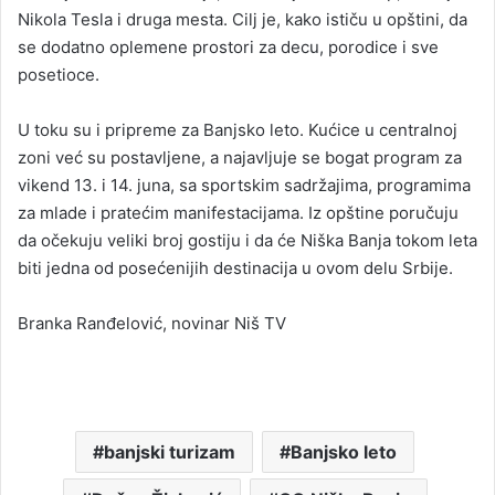
Nikola Tesla i druga mesta. Cilj je, kako ističu u opštini, da
se dodatno oplemene prostori za decu, porodice i sve
posetioce.
U toku su i pripreme za Banjsko leto. Kućice u centralnoj
zoni već su postavljene, a najavljuje se bogat program za
vikend 13. i 14. juna, sa sportskim sadržajima, programima
za mlade i pratećim manifestacijama. Iz opštine poručuju
da očekuju veliki broj gostiju i da će Niška Banja tokom leta
biti jedna od posećenijih destinacija u ovom delu Srbije.
Branka Ranđelović, novinar Niš TV
banjski turizam
Banjsko leto