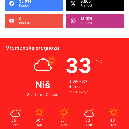
35.614
9.865
Pratioci
Pratioci
0
13.574
Pratioci
Pratioci
Vremenska prognoza
33
℃
Niš
35º - 27º
30%
1.48 km/h
Scattered Clouds
35
36
37
38
40
℃
℃
℃
℃
℃
Pet
Sub
Ned
Pon
Uto