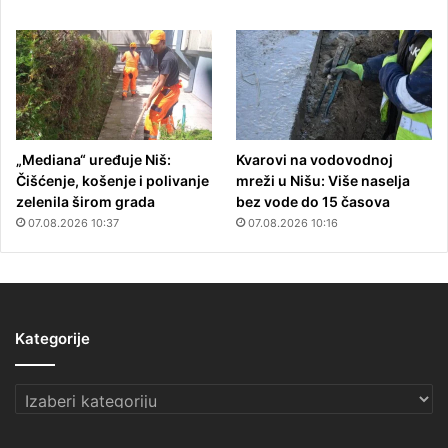
„Mediana“ uređuje Niš:
Kvarovi na vodovodnoj
Čišćenje, košenje i polivanje
mreži u Nišu: Više naselja
zelenila širom grada
bez vode do 15 časova
07.08.2026 10:37
07.08.2026 10:16
Kategorije
Kategorije