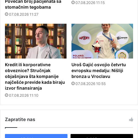
Povećan broj pacijenata sa
07.08.2026 11:15
stomačnim tegobama
07.08.2026 11:27
Kredit ili korporativne
Uroš Gajić osvojio četvrtu
obveznice? Stručnjak
evropsku medalju: Nišliji
objašnjava šta kompanije
bronza u Vroclavu
najčešće previde kada biraju
07.08.2026 10:55
izvor finansiranja
07.08.2026 11:10
Zapratite nas