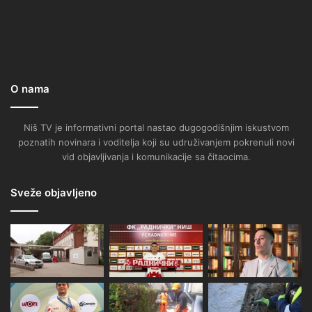
O nama
Niš TV je informativni portal nastao dugogodišnjim iskustvom
poznatih novinara i voditelja koji su udruživanjem pokrenuli novi
vid objavljivanja i komunikacije sa čitaocima.
Sveže objavljeno