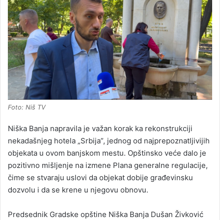
Foto: Niš TV
Niška Banja napravila je važan korak ka rekonstrukciji
nekadašnjeg hotela „Srbija”, jednog od najprepoznatljivijih
objekata u ovom banjskom mestu. Opštinsko veće dalo je
pozitivno mišljenje na izmene Plana generalne regulacije,
čime se stvaraju uslovi da objekat dobije građevinsku
dozvolu i da se krene u njegovu obnovu.
Predsednik Gradske opštine Niška Banja Dušan Živković