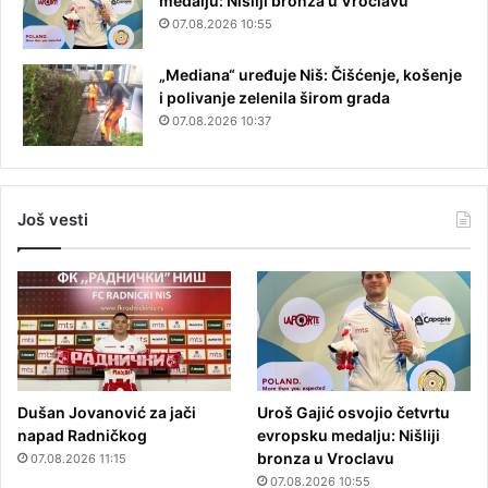
medalju: Nišliji bronza u Vroclavu
07.08.2026 10:55
„Mediana“ uređuje Niš: Čišćenje, košenje
i polivanje zelenila širom grada
07.08.2026 10:37
Još vesti
Dušan Jovanović za jači
Uroš Gajić osvojio četvrtu
napad Radničkog
evropsku medalju: Nišliji
bronza u Vroclavu
07.08.2026 11:15
07.08.2026 10:55