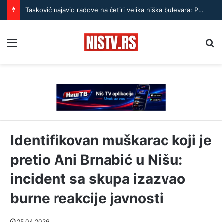
Tasković najavio radove na četiri velika niška bulevara: Prvi na redu Bulevar Nemanjića
Menu
Pr
Identifikovan muškarac koji je
pretio Ani Brnabić u Nišu:
incident sa skupa izazvao
burne reakcije javnosti
25.04.2026