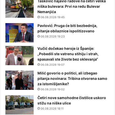
Tasković najavio radove na četiri velika
niška bulevara: Prvi na redu Bulevar
Nemanjića
06.08.2026 19:45
Pavlović: Pruga će biti bezbednija,
pitanje obilaznice ispolitizovano
06.08.2026 19:23
Vučić dočekao heroje iz Španije:
„Pobedili ste vatrenu stihiju i strah,
spasavali ste živote bez oklevanja“
06.08.2026 19:07
Milić govorio o politici, ali izbegao
pitanja novinara: Tribina otvorena samo
za istomišljenike?
06.08.2026 19:02
Četiri nove samohodne čistilice uskoro
stižu na niške ulice
06.08.2026 18:11