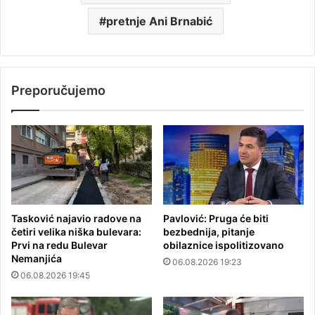
pretnje Ani Brnabić
Preporučujemo
Tasković najavio radove na
Pavlović: Pruga će biti
četiri velika niška bulevara:
bezbednija, pitanje
Prvi na redu Bulevar
obilaznice ispolitizovano
Nemanjića
06.08.2026 19:23
06.08.2026 19:45