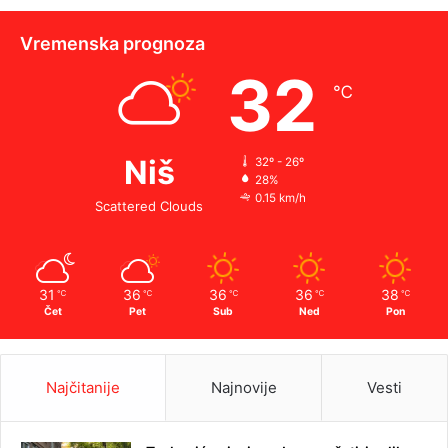
Vremenska prognoza
32
℃
Niš
32º - 26º
28%
0.15 km/h
Scattered Clouds
31
36
36
36
38
℃
℃
℃
℃
℃
Čet
Pet
Sub
Ned
Pon
Najčitanije
Najnovije
Vesti