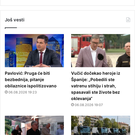
Još vesti
Pavlović: Pruga će biti
Vučić dočekao heroje iz
bezbednija, pitanje
Španije: „Pobedili ste
obilaznice ispolitizovano
vatrenu stihiju i strah,
spasavali ste živote bez
06.08.2026 19:23
oklevanja“
06.08.2026 19:07