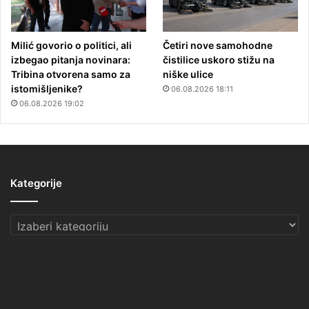
Milić govorio o politici, ali
Četiri nove samohodne
izbegao pitanja novinara:
čistilice uskoro stižu na
Tribina otvorena samo za
niške ulice
istomišljenike?
06.08.2026 18:11
06.08.2026 19:02
Kategorije
Kategorije