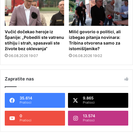
Vučić dočekao heroje iz
Milić govorio o politici, ali
Španije: „Pobedili ste vatrenu
izbegao pitanja novinara:
stihiju i strah, spasavali ste
Tribina otvorena samo za
živote bez oklevanja“
istomišljenike?
06.08.2026 19:07
06.08.2026 19:02
Zapratite nas
35.614
9.865
Pratioci
Pratioci
0
13.574
Pratioci
Pratioci