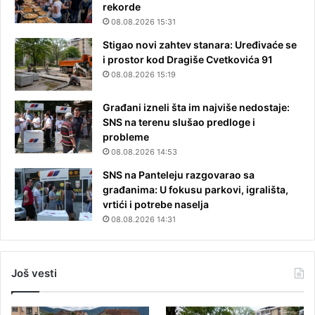
rekorde
08.08.2026 15:31
Stigao novi zahtev stanara: Uređivaće se
i prostor kod Dragiše Cvetkovića 91
08.08.2026 15:19
Građani izneli šta im najviše nedostaje:
SNS na terenu slušao predloge i
probleme
08.08.2026 14:53
SNS na Panteleju razgovarao sa
građanima: U fokusu parkovi, igrališta,
vrtići i potrebe naselja
08.08.2026 14:31
Još vesti