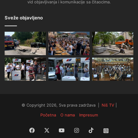
vid objavljivanja i komunikacije sa čitaocima.
Sveže objavljeno
© Copyright 2026, Sva prava zadržava |
Niš TV
|
Početna
O nama
Impresum
Facebook
X
YouTube
Instagram
TikTok
Instagram