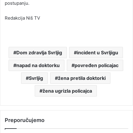
postupanju.
Redakcija Niš TV
Dom zdravlja Svrljig
incident u Svrljigu
napad na doktorku
povređen policajac
Svrljig
žena pretila doktorki
žena ugrizla policajca
Preporučujemo