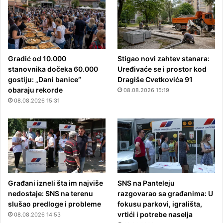
Gradić od 10.000
Stigao novi zahtev stanara:
stanovnika dočeka 60.000
Uređivaće se i prostor kod
gostiju: „Dani banice“
Dragiše Cvetkovića 91
obaraju rekorde
08.08.2026 15:19
08.08.2026 15:31
Građani izneli šta im najviše
SNS na Panteleju
nedostaje: SNS na terenu
razgovarao sa građanima: U
slušao predloge i probleme
fokusu parkovi, igrališta,
vrtići i potrebe naselja
08.08.2026 14:53