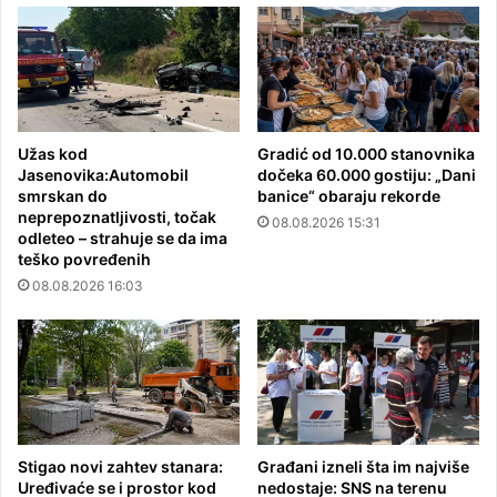
Užas kod
Gradić od 10.000 stanovnika
Jasenovika:Automobil
dočeka 60.000 gostiju: „Dani
smrskan do
banice“ obaraju rekorde
neprepoznatljivosti, točak
08.08.2026 15:31
odleteo – strahuje se da ima
teško povređenih
08.08.2026 16:03
Stigao novi zahtev stanara:
Građani izneli šta im najviše
Uređivaće se i prostor kod
nedostaje: SNS na terenu