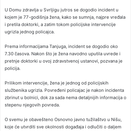
U Domu zdravlja u Svrljigu jutros se dogodio incident u
kojem je 77-godišnja žena, kako se sumnja, najpre vređala
i pretila doktorki, a zatim tokom policijske intervencije
ugrizla jednog policajca.
Prema informacijama Tanjuga, incident se dogodio oko
7.30 časova. Nakon što je žena navodno uputila uvrede i
pretnje doktorki u ovoj zdravstvenoj ustanovi, pozvana je
policija.
Prilikom intervencije, žena je jednog od policijskih
službenika ugrizla. Povređeni policajac je nakon incidenta
zbrinut u bolnici, dok za sada nema detaljnijih informacija o
stepenu njegovih povreda.
O svemu je obavešteno Osnovno javno tužilaštvo u Nišu,
koje će utvrditi sve okolnosti događaja i odlučiti o daljem