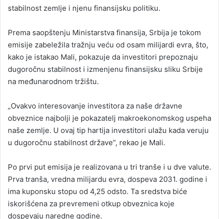
stabilnost zemlje i njenu finansijsku politiku.
Prema saopštenju Ministarstva finansija, Srbija je tokom
emisije zabeležila tražnju veću od osam milijardi evra, što,
kako je istakao Mali, pokazuje da investitori prepoznaju
dugoročnu stabilnost i izmenjenu finansijsku sliku Srbije
na međunarodnom tržištu.
„Ovakvo interesovanje investitora za naše državne
obveznice najbolji je pokazatelj makroekonomskog uspeha
naše zemlje. U ovaj tip hartija investitori ulažu kada veruju
u dugoročnu stabilnost države“, rekao je Mali.
Po prvi put emisija je realizovana u tri tranše i u dve valute.
Prva tranša, vredna milijardu evra, dospeva 2031. godine i
ima kuponsku stopu od 4,25 odsto. Ta sredstva biće
iskorišćena za prevremeni otkup obveznica koje
dospevaju naredne godine.