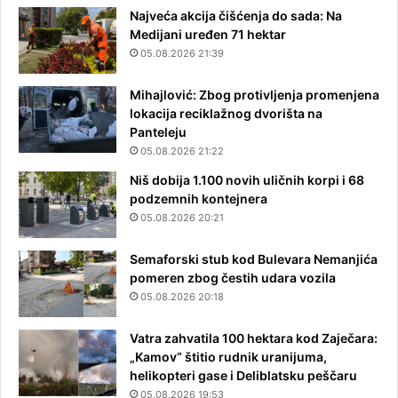
Najveća akcija čišćenja do sada: Na
Medijani uređen 71 hektar
05.08.2026 21:39
Mihajlović: Zbog protivljenja promenjena
lokacija reciklažnog dvorišta na
Panteleju
05.08.2026 21:22
Niš dobija 1.100 novih uličnih korpi i 68
podzemnih kontejnera
05.08.2026 20:21
Semaforski stub kod Bulevara Nemanjića
pomeren zbog čestih udara vozila
05.08.2026 20:18
Vatra zahvatila 100 hektara kod Zaječara:
„Kamov“ štitio rudnik uranijuma,
helikopteri gase i Deliblatsku peščaru
05.08.2026 19:53