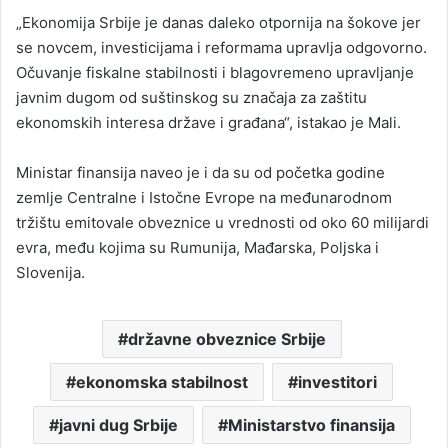
„Ekonomija Srbije je danas daleko otpornija na šokove jer
se novcem, investicijama i reformama upravlja odgovorno.
Očuvanje fiskalne stabilnosti i blagovremeno upravljanje
javnim dugom od suštinskog su značaja za zaštitu
ekonomskih interesa države i građana“, istakao je Mali.
Ministar finansija naveo je i da su od početka godine
zemlje Centralne i Istočne Evrope na međunarodnom
tržištu emitovale obveznice u vrednosti od oko 60 milijardi
evra, među kojima su Rumunija, Mađarska, Poljska i
Slovenija.
državne obveznice Srbije
ekonomska stabilnost
investitori
javni dug Srbije
Ministarstvo finansija