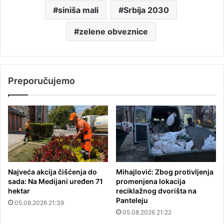
siniša mali
Srbija 2030
zelene obveznice
Preporučujemo
Najveća akcija čišćenja do
Mihajlović: Zbog protivljenja
sada: Na Medijani uređen 71
promenjena lokacija
hektar
reciklažnog dvorišta na
Panteleju
05.08.2026 21:39
05.08.2026 21:22