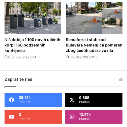
Niš dobija 1.100 novih uličnih
Semaforski stub kod
korpi i 68 podzemnih
Bulevara Nemanjića pomeren
kontejnera
zbog čestih udara vozila
05.08.2026 20:21
05.08.2026 20:18
Zapratite nas
35.614
9.865
Pratioci
Pratioci
0
13.574
Pratioci
Pratioci