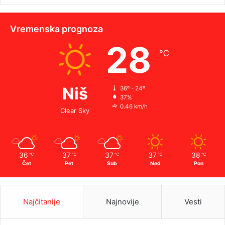
Vremenska prognoza
28
℃
Niš
36º - 24º
37%
0.46 km/h
Clear Sky
36
37
37
37
38
℃
℃
℃
℃
℃
Čet
Pet
Sub
Ned
Pon
Najčitanije
Najnovije
Vesti