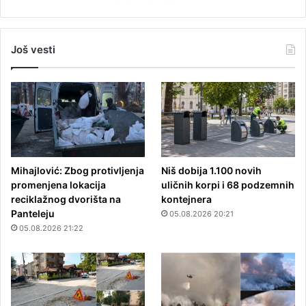
Još vesti
Mihajlović: Zbog protivljenja
Niš dobija 1.100 novih
promenjena lokacija
uličnih korpi i 68 podzemnih
reciklažnog dvorišta na
kontejnera
Panteleju
05.08.2026 20:21
05.08.2026 21:22