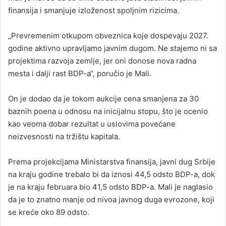
finansija i smanjuje izloženost spoljnim rizicima.
„Prevremenim otkupom obveznica koje dospevaju 2027.
godine aktivno upravljamo javnim dugom. Ne stajemo ni sa
projektima razvoja zemlje, jer oni donose nova radna
mesta i dalji rast BDP-a“, poručio je Mali.
On je dodao da je tokom aukcije cena smanjena za 30
baznih poena u odnosu na inicijalnu stopu, što je ocenio
kao veoma dobar rezultat u uslovima povećane
neizvesnosti na tržištu kapitala.
Prema projekcijama Ministarstva finansija, javni dug Srbije
na kraju godine trebalo bi da iznosi 44,5 odsto BDP-a, dok
je na kraju februara bio 41,5 odsto BDP-a. Mali je naglasio
da je to znatno manje od nivoa javnog duga evrozone, koji
se kreće oko 89 odsto.