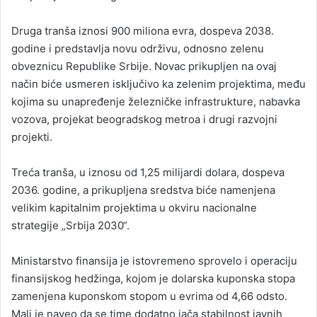
Druga tranša iznosi 900 miliona evra, dospeva 2038.
godine i predstavlja novu održivu, odnosno zelenu
obveznicu Republike Srbije. Novac prikupljen na ovaj
način biće usmeren isključivo ka zelenim projektima, među
kojima su unapređenje železničke infrastrukture, nabavka
vozova, projekat beogradskog metroa i drugi razvojni
projekti.
Treća tranša, u iznosu od 1,25 milijardi dolara, dospeva
2036. godine, a prikupljena sredstva biće namenjena
velikim kapitalnim projektima u okviru nacionalne
strategije „Srbija 2030“.
Ministarstvo finansija je istovremeno sprovelo i operaciju
finansijskog hedžinga, kojom je dolarska kuponska stopa
zamenjena kuponskom stopom u evrima od 4,66 odsto.
Mali je naveo da se time dodatno jača stabilnost javnih