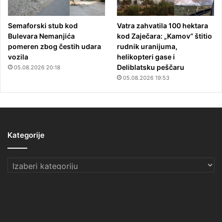
Semaforski stub kod
Vatra zahvatila 100 hektara
Bulevara Nemanjića
kod Zaječara: „Kamov“ štitio
pomeren zbog čestih udara
rudnik uranijuma,
vozila
helikopteri gase i
Deliblatsku peščaru
05.08.2026 20:18
05.08.2026 19:53
Kategorije
Kategorije